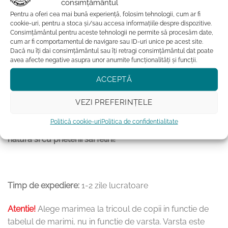
consimțământul
se calca doar pe dos, fara aburi deasupra printului
Pentru a oferi cea mai bună experiență, folosim tehnologii, cum ar fi
cookie-uri, pentru a stoca și/sau accesa informațiile despre dispozitive.
pentru mentinerea impecabila a printului, tricoul nu
Consimțământul pentru aceste tehnologii ne permite să procesăm date,
va fi uscat la uscatorul de rufe
cum ar fi comportamentul de navigare sau ID-uri unice pe acest site.
Dacă nu îți dai consimțământul sau îți retragi consimțământul dat poate
avea afecte negative asupra unor anumite funcționalități și funcții.
ACCEPTĂ
Acest tricou unisex pentru copii din bumbac organic, cu
pisici, nu este doar o piesa de imbracaminte adorabila, ci
VEZI PREFERINȚELE
si o manifestare a iubirii pentru micile feline. Ofera-i
Politică cookie-uri
Politica de confidentialitate
copilului tau confort, stil si o conexiune speciala cu
natura si cu prietenii sai felini!
Timp de expediere:
1-2 zile lucratoare
Atentie!
Alege marimea la tricoul de copii in functie de
tabelul de marimi, nu in functie de varsta. Varsta este