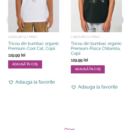
CADOURI CU PISICI
CADOURI CU PISICI
Tricou din bumbac organic
Tricou din bumbac organic
Premium-Cool Cat, Copii
Premium-Pisica Chitarista,
Copii
129.99
lei
129.99
lei
ADAUGĂ ÎN COȘ
ADAUGĂ ÎN COȘ
Acest
Acest
produs
Adauga la favorite
produs
are
Adauga la favorite
are
mai
mai
multe
multe
variații.
variații.
Opțiunile
Opțiunile
pot
pot
fi
fi
alese