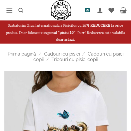
Skip
to
content
Sarbatorim Ziua Internationala a Pisicilor cu
10% REDUCERE
la orice
produs. Doar foloseste
cuponul
"pisici10"
.
Purr! Reducerea este valabila
doar astazi.
Prima pagină
/
Cadouri cu pisici
/
Cadouri cu pisici
copii
/
Tricouri cu pisici copii