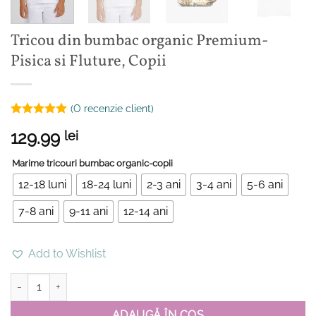
Tricou din bumbac organic Premium-
Pisica si Fluture, Copii
(O recenzie client)
Evaluat la
129.99
lei
5
din 5 pe
baza unei
singure
Marime tricouri bumbac organic-copii
evaluări
12-18 luni
18-24 luni
2-3 ani
3-4 ani
5-6 ani
7-8 ani
9-11 ani
12-14 ani
Add to Wishlist
Cantitate Tricou din bumbac organic Premium-Pisica si Fluture, Co
ADAUGĂ ÎN COȘ