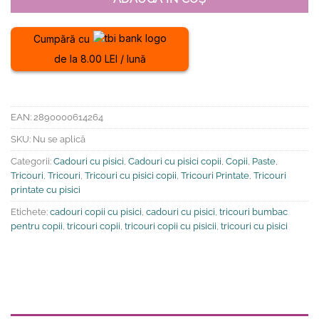
Cumpără cu
de la 8.00 LEI / lună
EAN:
2890000614264
SKU:
Nu se aplică
Categorii:
Cadouri cu pisici
,
Cadouri cu pisici copii
,
Copii
,
Paste
,
Tricouri
,
Tricouri
,
Tricouri cu pisici copii
,
Tricouri Printate
,
Tricouri
printate cu pisici
Etichete:
cadouri copii cu pisici
,
cadouri cu pisici
,
tricouri bumbac
pentru copii
,
tricouri copii
,
tricouri copii cu pisicii
,
tricouri cu pisici