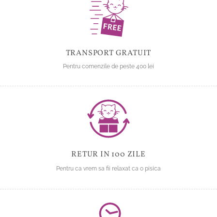
alese
în
în
pagina
pagina
produsului.
produsului.
TRANSPORT GRATUIT
Pentru comenzile de peste 400 lei
RETUR IN 100 ZILE
Pentru ca vrem sa fii relaxat ca o pisica