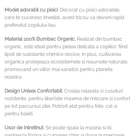
Model adorabil cu pisici
: Decorat cu pisici adorabile,
care te cuceresc imediat, acest tricou va deveni rapid
preferatul copilului tau.
Material 100% Bumbac Organic
: Realizat din bumbac
organic, este ideal pentru pielea delicata a copiilor, fiind
lipsit de substante chimice nocive. In plus, cultivarea
organica protejeaza ecosistemele si resursele naturale,
promovand un viitor mai sanatos pentru planeta
noastra.
Design Unisex Confortabil
: Croiala relaxata si cusaturi
rezistente, pentru libertate maxima de miscare si confort
pe tot parcursul zilei. Potrivit atat pentru fete, cat si
pentru baieti.
Usor de Intretinut
: Se poate spala la masina si isi
pastreaza forma si culoarea chiar si dupa numeroase