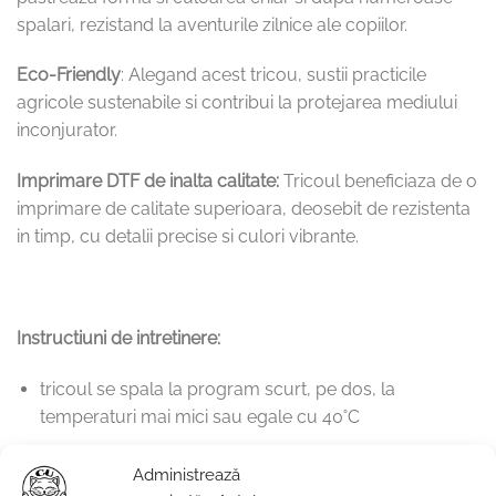
spalari, rezistand la aventurile zilnice ale copiilor.
Eco-Friendly
: Alegand acest tricou, sustii practicile
agricole sustenabile si contribui la protejarea mediului
inconjurator.
Imprimare DTF de inalta calitate:
Tricoul beneficiaza de o
imprimare de calitate superioara, deosebit de rezistenta
in timp, cu detalii precise si culori vibrante.
Instructiuni de intretinere:
tricoul se spala la program scurt, pe dos, la
temperaturi mai mici sau egale cu 40˚C
nu se va folosi balsam de rufe. Compozitia chimica a
Administrează
acestuia poate afecta intensitatea culorilor.