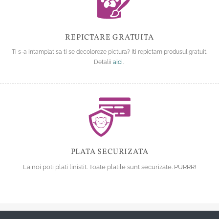
REPICTARE GRATUITA
Ti s-a intamplat sa ti se decoloreze pictura? Iti repictam produsul gratuit.
Detalii
aici
.
PLATA SECURIZATA
La noi poti plati linistit. Toate platile sunt securizate. PURRR!