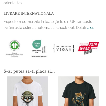
orientativa.
LIVRARE INTERNATIONALA
Expediem comenzile în toate țările din UE, iar costul
livrării este estimat automat la check-out. Detalii
aici.
S-ar putea sa-ti placa si…