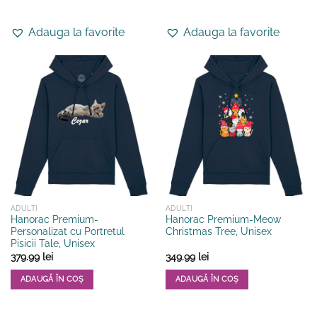
Acest
Acest
produs
produs
Adauga la favorite
Adauga la favorite
are
are
mai
mai
multe
multe
variații.
variații.
Opțiunile
Opțiunile
pot
pot
fi
fi
alese
alese
în
în
pagina
pagina
produsului.
produsului.
ADULTI
ADULTI
Hanorac Premium-
Hanorac Premium-Meow
Personalizat cu Portretul
Christmas Tree, Unisex
Pisicii Tale, Unisex
379.99
lei
349.99
lei
ADAUGĂ ÎN COȘ
ADAUGĂ ÎN COȘ
Acest
Acest
produs
produs