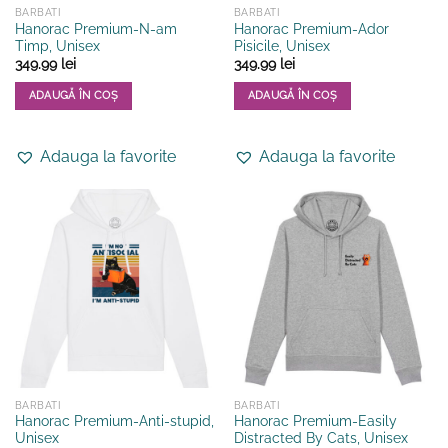
BARBATI
BARBATI
Hanorac Premium-N-am
Hanorac Premium-Ador
Timp, Unisex
Pisicile, Unisex
349.99
lei
349.99
lei
ADAUGĂ ÎN COȘ
ADAUGĂ ÎN COȘ
Acest
Acest
produs
produs
Adauga la favorite
Adauga la favorite
are
are
mai
mai
multe
multe
variații.
variații.
Opțiunile
Opțiunile
pot
pot
fi
fi
alese
alese
în
în
pagina
pagina
produsului.
produsului.
BARBATI
BARBATI
Hanorac Premium-Anti-stupid,
Hanorac Premium-Easily
Unisex
Distracted By Cats, Unisex