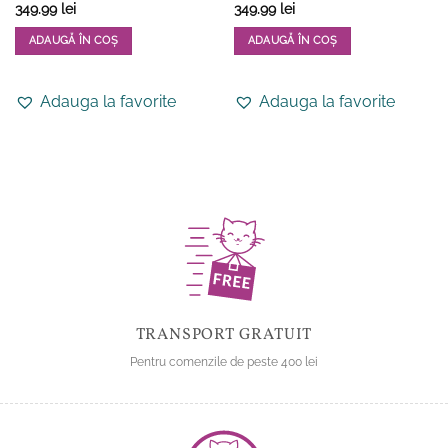
Evaluat la
349.99
lei
349.99
lei
5
din 5
ADAUGĂ ÎN COȘ
ADAUGĂ ÎN COȘ
Acest
Acest
produs
produs
Adauga la favorite
Adauga la favorite
are
are
mai
mai
multe
multe
variații.
variații.
Opțiunile
Opțiunile
pot
pot
fi
fi
alese
alese
în
în
pagina
pagina
produsului.
produsului.
TRANSPORT GRATUIT
Pentru comenzile de peste 400 lei