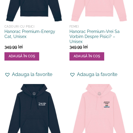
în
în
pagina
pagina
produsului.
produsului.
CADOURI CU PISICI
FEMEI
Hanorac Premium-Energy
Hanorac Premium-Vrei Sa
Cat, Unisex
Vorbim Despre Pisici? –
Unisex
349.99
lei
349.99
lei
ADAUGĂ ÎN COȘ
ADAUGĂ ÎN COȘ
Acest
Acest
produs
produs
Adauga la favorite
Adauga la favorite
are
are
mai
mai
multe
multe
variații.
variații.
Opțiunile
Opțiunile
pot
pot
fi
fi
alese
alese
în
în
pagina
pagina