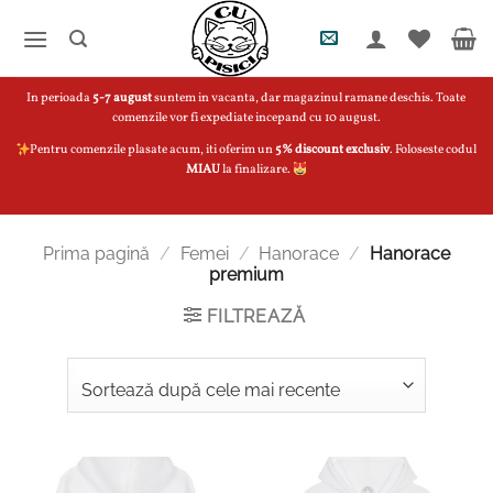
Skip
to
content
In perioada
5-7 august
suntem in vacanta, dar magazinul ramane deschis. Toate
comenzile vor fi expediate incepand cu 10 august.
Pentru comenzile plasate acum, iti oferim un
5% discount exclusiv
. Foloseste codul
MIAU
la finalizare.
Prima pagină
/
Femei
/
Hanorace
/
Hanorace
premium
FILTREAZĂ