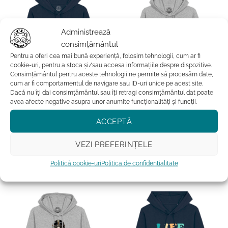
variații.
variații.
Opțiunile
Opțiunile
pot
pot
Administrează
fi
fi
consimțământul
alese
alese
Pentru a oferi cea mai bună experiență, folosim tehnologii, cum ar fi
în
în
cookie-uri, pentru a stoca și/sau accesa informațiile despre dispozitive.
pagina
pagina
Consimțământul pentru aceste tehnologii ne permite să procesăm date,
cum ar fi comportamentul de navigare sau ID-uri unice pe acest site.
produsului.
produsului.
Dacă nu îți dai consimțământul sau îți retragi consimțământul dat poate
avea afecte negative asupra unor anumite funcționalități și funcții.
BARBATI
BARBATI
Hanorac Premium-I Had My
Hanorac Premium-Not Today,
Patience Tested, Unisex
Unisex
ACCEPTĂ
349.99
lei
349.99
lei
VEZI PREFERINȚELE
ADAUGĂ ÎN COȘ
ADAUGĂ ÎN COȘ
Acest
Acest
Politică cookie-uri
Politica de confidentialitate
produs
produs
Adauga la favorite
Adauga la favorite
are
are
mai
mai
multe
multe
variații.
variații.
Opțiunile
Opțiunile