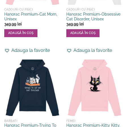
CADOURI CU PISICI
CADOURI CU PISICI
Hanorac Premium-Cat Mom,
Hanorac Premium-Obsessive
Unisex
Cat Disorder, Unisex
349.99
lei
349.99
lei
ADAUGĂ ÎN COȘ
ADAUGĂ ÎN COȘ
Acest
Acest
produs
produs
Adauga la favorite
Adauga la favorite
are
are
mai
mai
multe
multe
variații.
variații.
Opțiunile
Opțiunile
pot
pot
fi
fi
alese
alese
în
în
pagina
pagina
produsului.
produsului.
BARBATI
FEMEI
Hanorac Premium-Trying To
Hanorac Premium-Kitty Kitty,