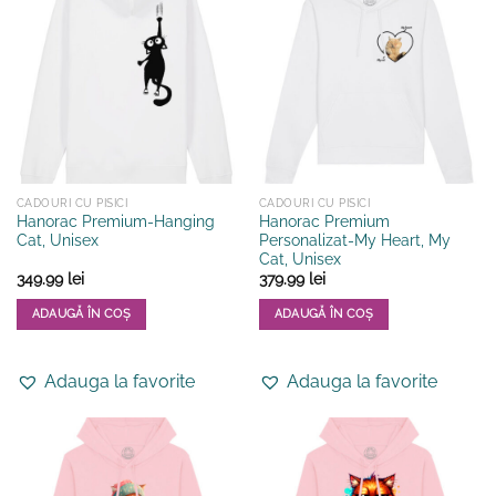
CADOURI CU PISICI
CADOURI CU PISICI
Hanorac Premium-Hanging
Hanorac Premium
Cat, Unisex
Personalizat-My Heart, My
Cat, Unisex
349.99
lei
379.99
lei
ADAUGĂ ÎN COȘ
ADAUGĂ ÎN COȘ
Acest
Acest
produs
produs
Adauga la favorite
Adauga la favorite
are
are
mai
mai
multe
multe
variații.
variații.
Opțiunile
Opțiunile