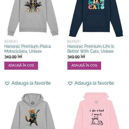
pot
pot
fi
fi
alese
alese
în
în
pagina
pagina
produsului.
produsului.
BARBATI
BARBATI
Hanorac Premium-Pisica
Hanorac Premium-Life Is
Motociclista, Unisex
Better With Cats, Unisex
349.99
lei
349.99
lei
ADAUGĂ ÎN COȘ
ADAUGĂ ÎN COȘ
Acest
Acest
produs
produs
Adauga la favorite
Adauga la favorite
are
are
mai
mai
multe
multe
variații.
variații.
Opțiunile
Opțiunile
pot
pot
fi
fi
alese
alese