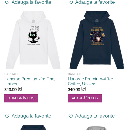
Adauga la favorite
Adauga la favorite
are
are
mai
mai
multe
multe
variații.
variații.
Opțiunile
Opțiunile
pot
pot
fi
fi
alese
alese
în
în
pagina
pagina
produsului.
produsului.
BARBATI
BARBATI
Hanorac Premium-I’m Fine,
Hanorac Premium-After
Unisex
Coffee, Unisex
349.99
lei
349.99
lei
ADAUGĂ ÎN COȘ
ADAUGĂ ÎN COȘ
Acest
Acest
produs
produs
Adauga la favorite
Adauga la favorite
are
are
mai
mai
multe
multe