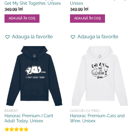
Get My Shit Together, Unisex
Unisex
349.99
lei
349.99
lei
ADAUGĂ ÎN COȘ
ADAUGĂ ÎN COȘ
Acest
Acest
produs
produs
Adauga la favorite
Adauga la favorite
are
are
mai
mai
multe
multe
variații.
variații.
Opțiunile
Opțiunile
pot
pot
fi
fi
alese
alese
în
în
pagina
pagina
produsului.
produsului.
BARBATI
CADOURI CU PISICI
Hanorac Premium-I Can’t
Hanorac Premium-Cats and
Adult Today, Unisex
Wine, Unisex