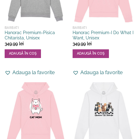
în
în
pagina
pagina
produsului.
produsului.
BARBATI
BARBATI
Hanorac Premium-Pisica
Hanorac Premium-I Do What I
Chitarista, Unisex
Want, Unisex
349.99
lei
349.99
lei
ADAUGĂ ÎN COȘ
ADAUGĂ ÎN COȘ
Acest
Acest
produs
produs
Adauga la favorite
Adauga la favorite
are
are
mai
mai
multe
multe
variații.
variații.
Opțiunile
Opțiunile
pot
pot
fi
fi
alese
alese
în
în
pagina
pagina
produsului.
produsului.