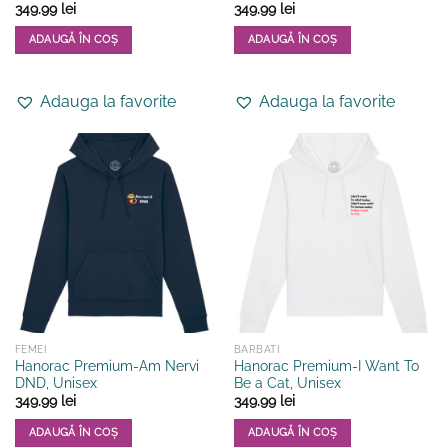
349.99
lei
349.99
lei
ADAUGĂ ÎN COȘ
ADAUGĂ ÎN COȘ
Acest
Acest
produs
produs
Adauga la favorite
Adauga la favorite
are
are
mai
mai
multe
multe
variații.
variații.
Opțiunile
Opțiunile
pot
pot
fi
fi
alese
alese
în
în
pagina
pagina
produsului.
produsului.
FEMEI
BARBATI
Hanorac Premium-Am Nervi
Hanorac Premium-I Want To
DND, Unisex
Be a Cat, Unisex
349.99
lei
349.99
lei
ADAUGĂ ÎN COȘ
ADAUGĂ ÎN COȘ