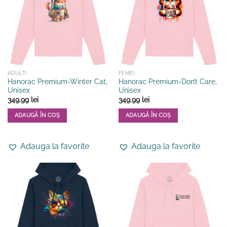
pot
pot
fi
fi
alese
alese
în
în
pagina
pagina
produsului.
produsului.
ADULTI
FEMEI
Hanorac Premium-Winter Cat,
Hanorac Premium-Don’t Care,
Unisex
Unisex
349.99
lei
349.99
lei
ADAUGĂ ÎN COȘ
ADAUGĂ ÎN COȘ
Acest
Acest
produs
produs
Adauga la favorite
Adauga la favorite
are
are
mai
mai
multe
multe
variații.
variații.
Opțiunile
Opțiunile
pot
pot
fi
fi
alese
alese