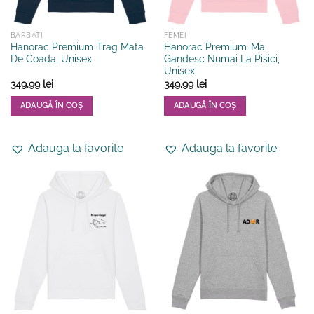
produsului.
produsului.
BARBATI
FEMEI
Hanorac Premium-Trag Mata
Hanorac Premium-Ma
De Coada, Unisex
Gandesc Numai La Pisici,
Unisex
349.99
lei
349.99
lei
ADAUGĂ ÎN COȘ
ADAUGĂ ÎN COȘ
Acest
Acest
produs
produs
Adauga la favorite
Adauga la favorite
are
are
mai
mai
multe
multe
variații.
variații.
Opțiunile
Opțiunile
pot
pot
fi
fi
alese
alese
în
în
pagina
pagina
produsului.
produsului.