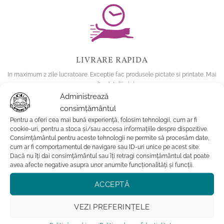
LIVRARE RAPIDA
In maximum 2 zile lucratoare. Exceptie fac produsele pictate si printate. Mai
multe detalii
aici
.
Administrează
consimțământul
Pentru a oferi cea mai bună experiență, folosim tehnologii, cum ar fi
cookie-uri, pentru a stoca și/sau accesa informațiile despre dispozitive.
Consimțământul pentru aceste tehnologii ne permite să procesăm date,
cum ar fi comportamentul de navigare sau ID-uri unice pe acest site.
Dacă nu îți dai consimțământul sau îți retragi consimțământul dat poate
avea afecte negative asupra unor anumite funcționalități și funcții.
CALITATE GARANTATA DE PISICUTE
ACCEPTĂ
La noi produsele sunt purrrfecte!
VEZI PREFERINȚELE