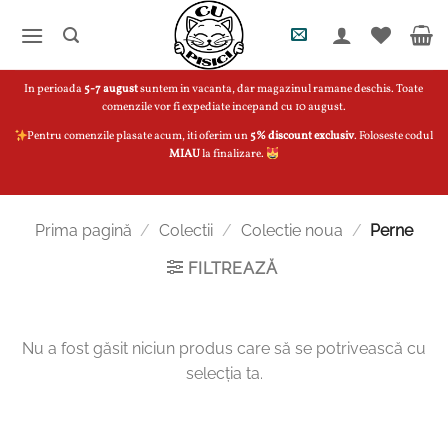
Skip
to
content
In perioada
5-7 august
suntem in vacanta, dar magazinul ramane deschis. Toate
comenzile vor fi expediate incepand cu 10 august.
Pentru comenzile plasate acum, iti oferim un
5% discount exclusiv
. Foloseste codul
MIAU
la finalizare.
Prima pagină
/
Colectii
/
Colectie noua
/
Perne
FILTREAZĂ
Nu a fost găsit niciun produs care să se potrivească cu
selecția ta.