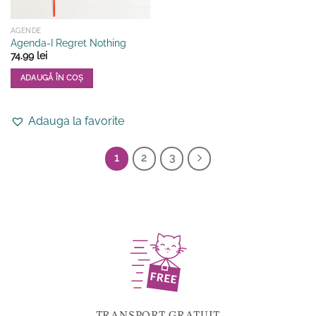
AGENDE
Agenda-I Regret Nothing
74.99
lei
ADAUGĂ ÎN COȘ
Adauga la favorite
1
2
3