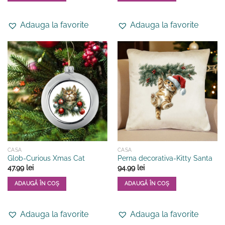
Acest
Acest
produs
produs
Adauga la favorite
Adauga la favorite
are
are
mai
mai
multe
multe
variații.
variații.
Opțiunile
Opțiunile
pot
pot
fi
fi
alese
alese
în
în
pagina
pagina
produsului.
produsului.
CASA
CASA
Glob-Curious Xmas Cat
Perna decorativa-Kitty Santa
47.99
lei
94.99
lei
ADAUGĂ ÎN COȘ
ADAUGĂ ÎN COȘ
Acest
produs
Adauga la favorite
Adauga la favorite
are