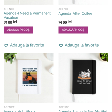
AGENDE
AGENDE
Agenda-I Need a Permanent
Agenda-After Coffee
Vacation
74.99
lei
74.99
lei
ADAUGĂ ÎN COȘ
ADAUGĂ ÎN COȘ
Adauga la favorite
Adauga la favorite
AGENDE
AGENDE
Agenda-Trying to Get My Shit
Agenda-Anti-Stupid