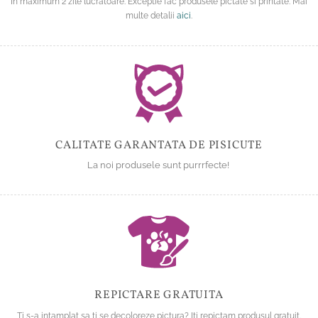
In maximum 2 zile lucratoare. Exceptie fac produsele pictate si printate. Mai
multe detalii
aici
.
CALITATE GARANTATA DE PISICUTE
La noi produsele sunt purrrfecte!
REPICTARE GRATUITA
Ti s-a intamplat sa ti se decoloreze pictura? Iti repictam produsul gratuit.