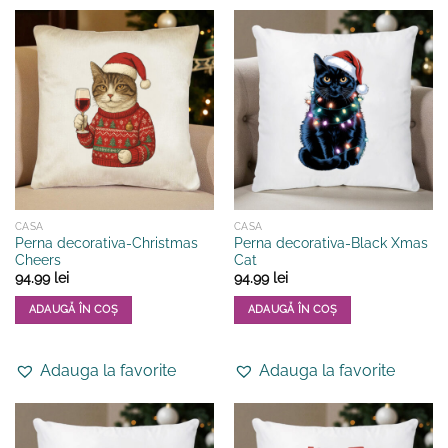
mai
multe
variații.
Opțiunile
pot
fi
alese
în
pagina
produsului.
CASA
CASA
Perna decorativa-Christmas
Perna decorativa-Black Xmas
Cheers
Cat
94.99
lei
94.99
lei
ADAUGĂ ÎN COȘ
ADAUGĂ ÎN COȘ
Adauga la favorite
Adauga la favorite