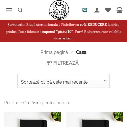
Skip
to
content
Sarbatorim Ziua Internationala a Pisicilor cu
10% REDUCERE
la orice
produs. Doar foloseste
cuponul
"pisici10"
.
Purr! Reducerea este valabila
doar astazi.
Prima pagină
/
Casa
FILTREAZĂ
Produse Cu Pisici pentru acasa