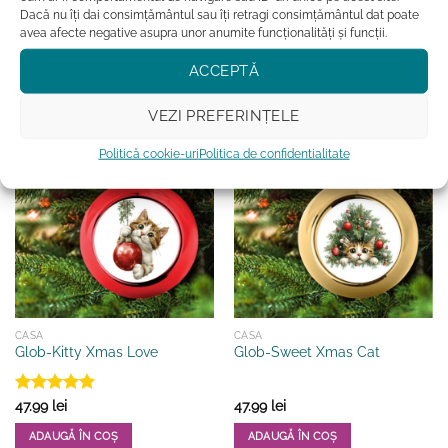
Dacă nu îți dai consimțământul sau îți retragi consimțământul dat poate
ADAUGĂ ÎN COȘ
ADAUGĂ ÎN COȘ
avea afecte negative asupra unor anumite funcționalități și funcții.
Acest
Acest
ACCEPTĂ
produs
produs
Adauga la favorite
Adauga la favorite
are
are
mai
mai
VEZI PREFERINȚELE
multe
multe
Politică cookie-uri
Politica de confidentialitate
variații.
variații.
Opțiunile
Opțiunile
pot
pot
fi
fi
alese
alese
în
în
pagina
pagina
produsului.
produsului.
CASA
CASA
Glob-Kitty Xmas Love
Glob-Sweet Xmas Cat
Evaluat la
47.99
lei
47.99
lei
5
din 5
ADAUGĂ ÎN COȘ
ADAUGĂ ÎN COȘ