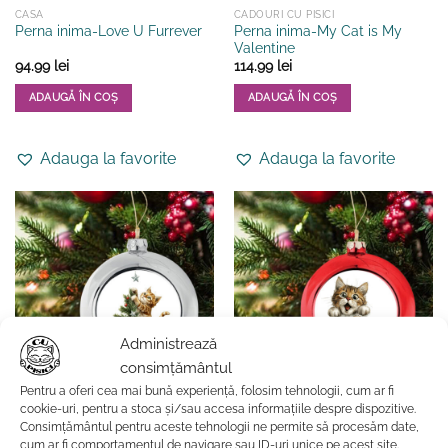
CASA
CADOURI CU PISICI
Perna inima-My Cat is My
Perna inima-Love U Furrever
Valentine
94.99
lei
114.99
lei
ADAUGĂ ÎN COȘ
ADAUGĂ ÎN COȘ
Acest
produs
Adauga la favorite
Adauga la favorite
are
mai
multe
variații.
Opțiunile
pot
fi
alese
în
Administrează
pagina
consimțământul
produsului.
Pentru a oferi cea mai bună experiență, folosim tehnologii, cum ar fi
CASA
CASA
cookie-uri, pentru a stoca și/sau accesa informațiile despre dispozitive.
Glob-Kitty Xmas Tree
Glob-Kitty Xmas Joy
Consimțământul pentru aceste tehnologii ne permite să procesăm date,
47.99
lei
47.99
lei
cum ar fi comportamentul de navigare sau ID-uri unice pe acest site.