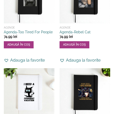
alese
în
pagina
produsului.
AGENDE
AGENDE
Agenda-Too Tired For People
Agenda-Rebel Cat
74.99
lei
74.99
lei
ADAUGĂ ÎN COȘ
ADAUGĂ ÎN COȘ
Adauga la favorite
Adauga la favorite