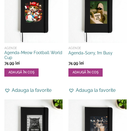
AGENDE
AGENDE
Agenda-Meow Football World
Agenda-Sorry, I’m Busy
Cup
74.99
lei
74.99
lei
ADAUGĂ ÎN COȘ
ADAUGĂ ÎN COȘ
Acest
produs
Adauga la favorite
Adauga la favorite
are
mai
multe
variații.
Opțiunile
pot
fi