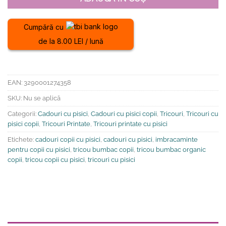
Cumpără cu
de la 8.00 LEI / lună
EAN:
3290001274358
SKU:
Nu se aplică
Categorii:
Cadouri cu pisici
,
Cadouri cu pisici copii
,
Tricouri
,
Tricouri cu
pisici copii
,
Tricouri Printate
,
Tricouri printate cu pisici
Etichete:
cadouri copii cu pisici
,
cadouri cu pisici
,
imbracaminte
pentru copii cu pisici
,
tricou bumbac copii
,
tricou bumbac organic
copii
,
tricou copii cu pisici
,
tricouri cu pisici