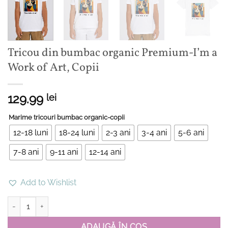
Tricou din bumbac organic Premium-I’m a
Work of Art, Copii
129.99
lei
Marime tricouri bumbac organic-copii
12-18 luni
18-24 luni
2-3 ani
3-4 ani
5-6 ani
7-8 ani
9-11 ani
12-14 ani
Add to Wishlist
Cantitate Tricou din bumbac organic Premium-I'm a Work of Art, C
ADAUGĂ ÎN COȘ