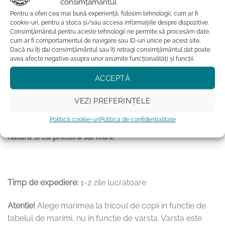
consimțământul
se calca doar pe dos, fara aburi deasupra printului
Pentru a oferi cea mai bună experiență, folosim tehnologii, cum ar fi
cookie-uri, pentru a stoca și/sau accesa informațiile despre dispozitive.
pentru mentinerea impecabila a printului, tricoul nu
Consimțământul pentru aceste tehnologii ne permite să procesăm date,
va fi uscat la uscatorul de rufe
cum ar fi comportamentul de navigare sau ID-uri unice pe acest site.
Dacă nu îți dai consimțământul sau îți retragi consimțământul dat poate
avea afecte negative asupra unor anumite funcționalități și funcții.
ACCEPTĂ
Acest tricou unisex pentru copii din bumbac organic, cu
pisici, nu este doar o piesa de imbracaminte adorabila, ci
VEZI PREFERINȚELE
si o manifestare a iubirii pentru micile feline. Ofera-i
Politică cookie-uri
Politica de confidentialitate
copilului tau confort, stil si o conexiune speciala cu
natura si cu prietenii sai felini!
Timp de expediere:
1-2 zile lucratoare
Atentie!
Alege marimea la tricoul de copii in functie de
tabelul de marimi, nu in functie de varsta. Varsta este