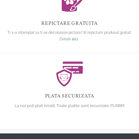
REPICTARE GRATUITA
Ti s-a intamplat sa ti se decoloreze pictura? Iti repictam produsul gratuit.
Detalii
aici
.
PLATA SECURIZATA
La noi poti plati linistit. Toate platile sunt securizate. PURRR!