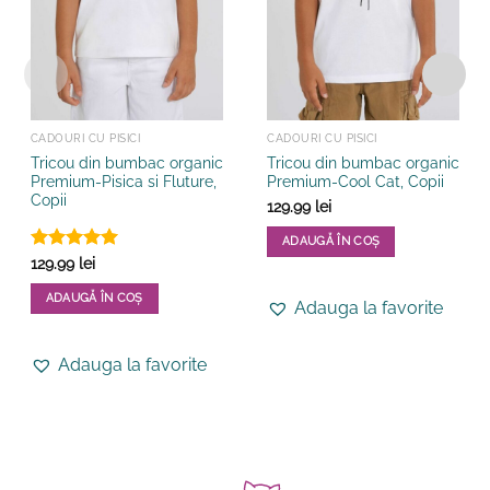
CADOURI CU PISICI
CADOURI CU PISICI
Tricou din bumbac organic
Tricou din bumbac organic
Premium-Pisica si Fluture,
Premium-Cool Cat, Copii
Copii
129.99
lei
ADAUGĂ ÎN COȘ
Evaluat la
129.99
lei
Acest
5
din 5
produs
ADAUGĂ ÎN COȘ
Adauga la favorite
are
Acest
mai
produs
multe
Adauga la favorite
are
variații.
mai
Opțiunile
multe
pot
variații.
fi
Opțiunile
alese
pot