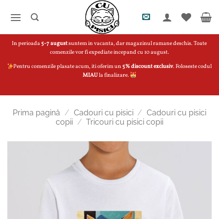
Skip
to
content
In perioada
5-7 august
suntem in vacanta, dar magazinul ramane deschis. Toate
comenzile vor fi expediate incepand cu 10 august.
Pentru comenzile plasate acum, iti oferim un
5% discount exclusiv
. Foloseste codul
MIAU
la finalizare.
Prima pagină
/
Cadouri cu pisici
/
Cadouri cu pisici
copii
/
Tricouri cu pisici copii