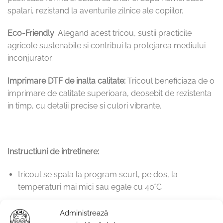
spalari, rezistand la aventurile zilnice ale copiilor.
Eco-Friendly
: Alegand acest tricou, sustii practicile
agricole sustenabile si contribui la protejarea mediului
inconjurator.
Imprimare DTF de inalta calitate:
Tricoul beneficiaza de o
imprimare de calitate superioara, deosebit de rezistenta
in timp, cu detalii precise si culori vibrante.
Instructiuni de intretinere:
tricoul se spala la program scurt, pe dos, la
temperaturi mai mici sau egale cu 40˚C
nu se va folosi balsam de rufe. Compozitia chimica a
Administrează
acestuia poate afecta intensitatea culorilor.