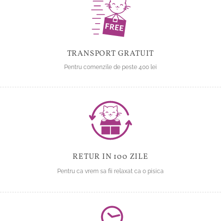
în
fi
pagina
alese
produsului.
în
pagina
produsului.
TRANSPORT GRATUIT
Pentru comenzile de peste 400 lei
RETUR IN 100 ZILE
Pentru ca vrem sa fii relaxat ca o pisica