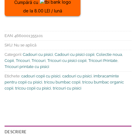
Cumpără cu
de la 8.00 LEI / lună
EAN:
4660001355101
SKU:
Nu se aplică
Categorii:
Cadouri cu pisici
,
Cadouri cu pisici copii
,
Colectie noua
,
Copii
,
Tricouri
,
Tricouri
,
Tricouri cu pisici copii
,
Tricouri Printate
,
Tricouri printate cu pisici
Etichete:
cadouri copii cu pisici
,
cadouri cu pisici
,
imbracaminte
pentru copii cu pisici
,
tricou bumbac copii
,
tricou bumbac organic
copii
,
tricou copii cu pisici
,
tricouri cu pisici
DESCRIERE