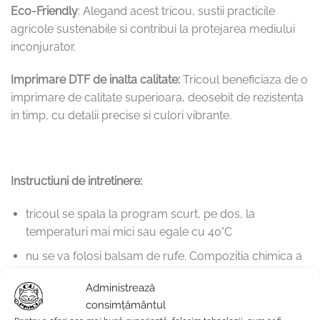
Eco-Friendly
: Alegand acest tricou, sustii practicile
agricole sustenabile si contribui la protejarea mediului
inconjurator.
Imprimare DTF de inalta calitate:
Tricoul beneficiaza de o
imprimare de calitate superioara, deosebit de rezistenta
in timp, cu detalii precise si culori vibrante.
Instructiuni de intretinere:
tricoul se spala la program scurt, pe dos, la
temperaturi mai mici sau egale cu 40˚C
nu se va folosi balsam de rufe. Compozitia chimica a
acestuia poate afecta intensitatea culorilor.
Administrează
se calca doar pe dos, fara aburi deasupra printului
consimțământul