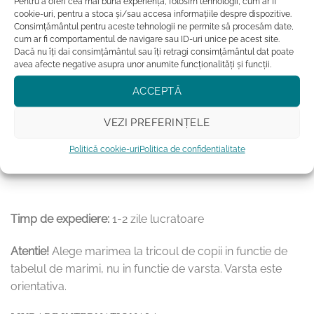
Pentru a oferi cea mai bună experiență, folosim tehnologii, cum ar fi
pentru mentinerea impecabila a printului, tricoul nu
cookie-uri, pentru a stoca și/sau accesa informațiile despre dispozitive.
va fi uscat la uscatorul de rufe
Consimțământul pentru aceste tehnologii ne permite să procesăm date,
cum ar fi comportamentul de navigare sau ID-uri unice pe acest site.
Dacă nu îți dai consimțământul sau îți retragi consimțământul dat poate
avea afecte negative asupra unor anumite funcționalități și funcții.
Acest tricou unisex pentru copii din bumbac organic, cu
ACCEPTĂ
pisici, nu este doar o piesa de imbracaminte adorabila, ci
si o manifestare a iubirii pentru micile feline. Ofera-i
VEZI PREFERINȚELE
copilului tau confort, stil si o conexiune speciala cu
Politică cookie-uri
Politica de confidentialitate
natura si cu prietenii sai felini!
Timp de expediere:
1-2 zile lucratoare
Atentie!
Alege marimea la tricoul de copii in functie de
tabelul de marimi, nu in functie de varsta. Varsta este
orientativa.