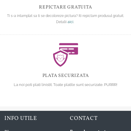
REPICTARE GRATUITA
Ti s-a intamplat sa ti se decoloreze pictura? Iti repictam produsul gratuit.
Detalii
aici
.
PLATA SECURIZATA
La noi poti plati linistit. Toate platile sunt securizate. PURRR!
INFO UTILE
CONTACT