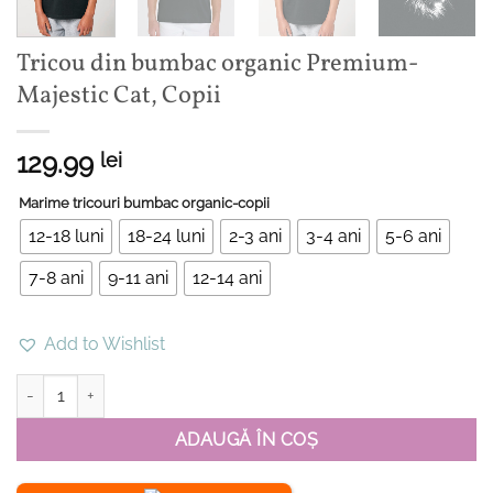
Tricou din bumbac organic Premium-
Majestic Cat, Copii
129.99
lei
Marime tricouri bumbac organic-copii
12-18 luni
18-24 luni
2-3 ani
3-4 ani
5-6 ani
7-8 ani
9-11 ani
12-14 ani
Add to Wishlist
Cantitate Tricou din bumbac organic Premium-Majestic Cat, Copii
ADAUGĂ ÎN COȘ