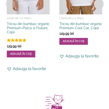
CADOURI CU PISICI
CADOURI CU PISICI
Tricou din bumbac organic
Tricou din bumbac organic
Premium-Pisica si Fluture,
Premium-Cool Cat, Copii
Copii
129.99
lei
ADAUGĂ ÎN COȘ
Evaluat la
129.99
lei
Acest
5
din 5
produs
ADAUGĂ ÎN COȘ
Adauga la favorite
are
Acest
mai
produs
multe
Adauga la favorite
are
variații.
mai
Opțiunile
multe
pot
variații.
fi
Opțiunile
alese
pot
în
fi
pagina
alese
produsului.