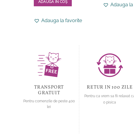
produs
ADAUGĂ ÎN COȘ
Adauga la 
are
Acest
mai
produs
Adauga la favorite
multe
are
variații.
mai
Opțiunile
multe
pot
variații.
fi
Opțiunile
alese
pot
în
fi
pagina
alese
produsului.
în
pagina
TRANSPORT
RETUR IN 100 ZILE
produsului.
GRATUIT
Pentru ca vrem sa fii relaxat c
Pentru comenzile de peste 400
o pisica
lei