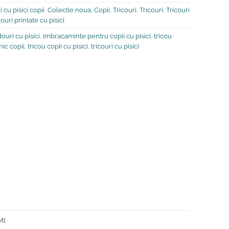
 cu pisici copii
,
Colectie noua
,
Copii
,
Tricouri
,
Tricouri
,
Tricouri
couri printate cu pisici
ouri cu pisici
,
imbracaminte pentru copii cu pisici
,
tricou
ic copii
,
tricou copii cu pisici
,
tricouri cu pisici
MI