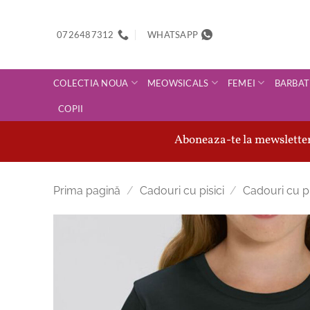
Skip
to
0726487312
WHATSAPP
content
COLECTIA NOUA
MEOWSICALS
FEMEI
BARBAT
COPII
Aboneaza-te la mewsletter-
Prima pagină
/
Cadouri cu pisici
/
Cadouri cu pi