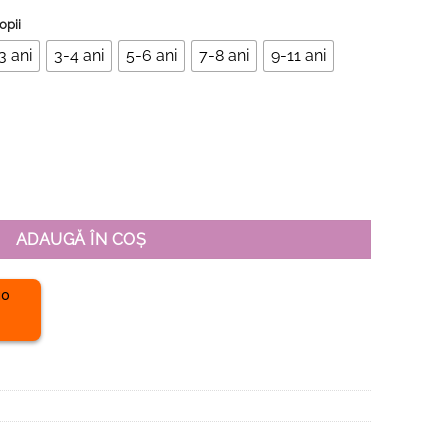
opii
3 ani
3-4 ani
5-6 ani
7-8 ani
9-11 ani
ganic Premium-Rebel Cat, Copii
ADAUGĂ ÎN COȘ