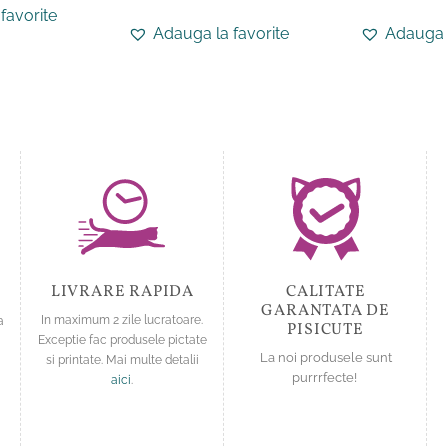
favorite
produs
produs
Adauga la favorite
Adauga l
are
are
mai
mai
multe
multe
variații.
variații.
Opțiunile
Opțiunile
pot
pot
fi
fi
alese
alese
în
în
pagina
pagina
produsului.
produsului.
LIVRARE RAPIDA
CALITATE
GARANTATA DE
a
In maximum 2 zile lucratoare.
PISICUTE
Exceptie fac produsele pictate
La noi produsele sunt
si printate. Mai multe detalii
purrrfecte!
aici
.