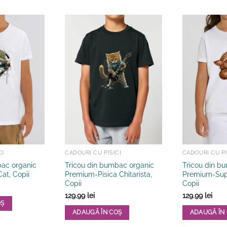
CI
CADOURI CU PISICI
CADOURI CU PI
bac organic
Tricou din bumbac organic
Tricou din b
at, Copii
Premium-Pisica Chitarista,
Premium-Sup
Copii
Copii
129.99
lei
129.99
lei
OȘ
ADAUGĂ ÎN COȘ
ADAUGĂ ÎN
Acest
Acest