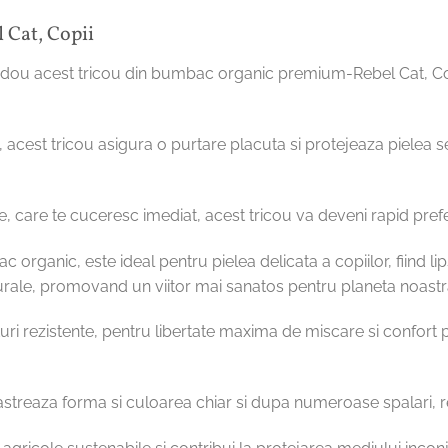
 Cat, Copii
cadou acest tricou din bumbac organic premium-Rebel Cat, Copii
acest tricou asigura o purtare placuta si protejeaza pielea sens
le, care te cuceresc imediat, acest tricou va deveni rapid prefe
c organic, este ideal pentru pielea delicata a copiilor, fiind li
urale, promovand un viitor mai sanatos pentru planeta noastr
turi rezistente, pentru libertate maxima de miscare si confort pe 
pastreaza forma si culoarea chiar si dupa numeroase spalari, rez