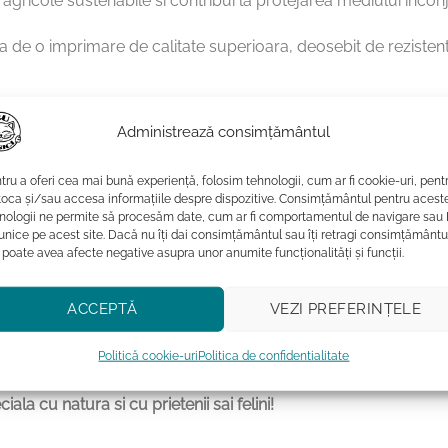
e agricole sustenabile si contribui la protejarea mediului inconj
 de o imprimare de calitate superioara, deosebit de rezistenta 
Administrează consimțământul
tru a oferi cea mai bună experiență, folosim tehnologii, cum ar fi cookie-uri, pent
emperaturi mai mici sau egale cu 40˚C
toca și/sau accesa informațiile despre dispozitive. Consimțământul pentru acest
ca a acestuia poate afecta intensitatea culorilor.
nologii ne permite să procesăm date, cum ar fi comportamentul de navigare sau 
 unice pe acest site. Dacă nu îți dai consimțământul sau îți retragi consimțământu
ului
 poate avea afecte negative asupra unor anumite funcționalități și funcții.
 nu va fi uscat la uscatorul de rufe
ACCEPTĂ
VEZI PREFERINȚELE
Politică cookie-uri
Politica de confidentialitate
 cu pisici, nu este doar o piesa de imbracaminte adorabila, ci 
iala cu natura si cu prietenii sai felini!