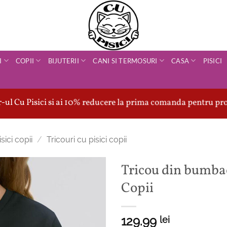
I
COPII
BIJUTERII
CANI SI TERMOSURI
CASA
PISICI
ul Cu Pisici si ai 10% reducere la prima comanda pentru pro
sici copii
/
Tricouri cu pisici copii
Tricou din bumba
Copii
129.99
lei