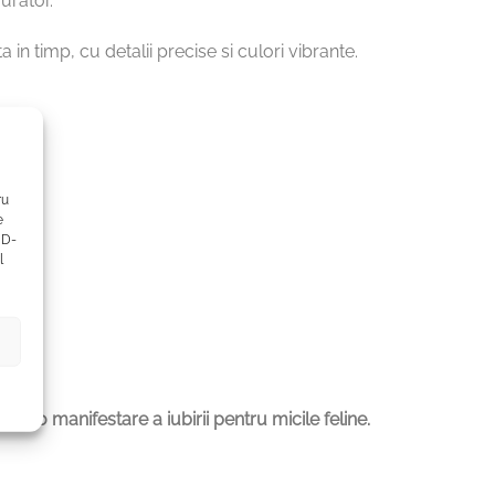
urator.
in timp, cu detalii precise si culori vibrante.
ru
e
ID-
l
si o manifestare a iubirii pentru micile feline.