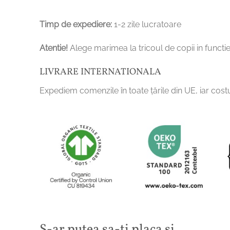
Timp de expediere:
1-2 zile lucratoare
Atentie!
Alege marimea la tricoul de copii in functie
LIVRARE INTERNATIONALA
Expediem comenzile în toate țările din UE, iar costu
S-ar putea sa-ti placa si…