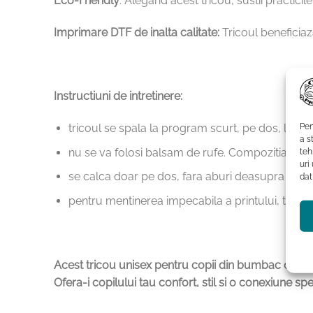
Eco-Friendly
: Alegand acest tricou, sustii practicil
Imprimare DTF de inalta calitate:
Tricoul beneficiaza
Instructiuni de intretinere:
Pen
tricoul se spala la program scurt, pe dos, la t
a s
nu se va folosi balsam de rufe. Compozitia chimi
teh
uri
se calca doar pe dos, fara aburi deasupra print
dat
pentru mentinerea impecabila a printului, tricoul
Acest tricou unisex pentru copii din bumbac organic,
Ofera-i copilului tau confort, stil si o conexiune spec