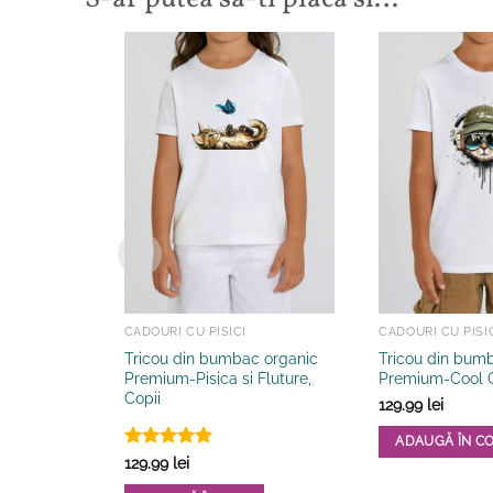
CADOURI CU PISICI
CADOURI CU PISI
Tricou din bumbac organic
Tricou din bum
Premium-Pisica si Fluture,
Premium-Cool C
Copii
129.99
lei
ADAUGĂ ÎN C
Evaluat la
129.99
lei
Acest
5
din 5