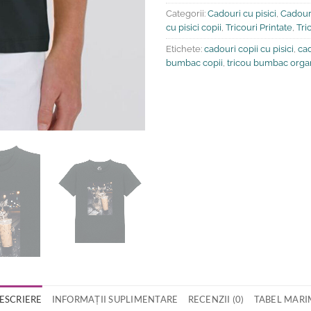
Categorii:
Cadouri cu pisici
,
Cadouri
cu pisici copii
,
Tricouri Printate
,
Tri
Etichete:
cadouri copii cu pisici
,
cad
bumbac copii
,
tricou bumbac organ
ESCRIERE
INFORMAȚII SUPLIMENTARE
RECENZII (0)
TABEL MARI