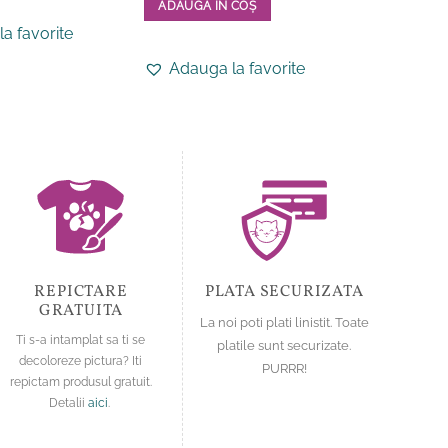
ADAUGĂ ÎN COȘ
produs
Acest
a favorite
Adauga
are
produs
mai
Adauga la favorite
are
multe
mai
variații.
multe
Opțiunile
variații.
pot
Opțiunile
fi
pot
alese
fi
în
alese
pagina
în
produsului.
pagina
REPICTARE
PLATA SECURIZATA
produsului.
GRATUITA
La noi poti plati linistit. Toate
Ti s-a intamplat sa ti se
platile sunt securizate.
decoloreze pictura? Iti
PURRR!
repictam produsul gratuit.
Detalii
aici
.