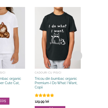
SICI
CADOURI CU PISICI
CADOURI CU 
umbac organic
Tricou din bumbac organic
Tricou din
er Cute Cat,
Premium-I Do What I Want,
Premium-Pis
Copii
Copii
129.99
lei
Evaluat la
 COȘ
ADAUGĂ 
129.99
lei
5
din 5
Acest