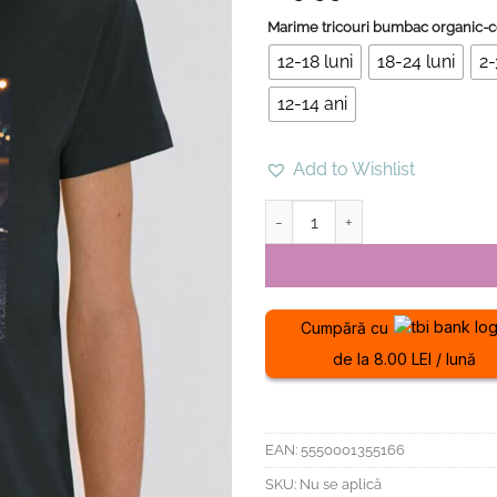
Marime tricouri bumbac organic-c
12-18 luni
18-24 luni
2-
12-14 ani
Add to Wishlist
Cantitate Tricou din bumbac or
Cumpără cu
de la 8.00 LEI / lună
EAN:
5550001355166
SKU:
Nu se aplică