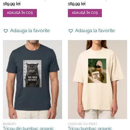
169.99
lei
169.99
lei
ADAUGĂ ÎN COȘ
ADAUGĂ ÎN COȘ
Acest
Acest
produs
produs
Adauga la favorite
Adauga la favorite
are
are
mai
mai
multe
multe
variații.
variații.
Opțiunile
Opțiunile
pot
pot
fi
fi
alese
alese
în
în
pagina
pagina
produsului.
produsului.
BARBATI
CADOURI CU PISICI
Tricou din bumbac organic
Tricou bumbac organic