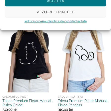
ACCEPTĂ
mai
mai
multe
multe
PICTATE MANUAL
VEZI PREFERINȚELE
variații.
variații.
Opțiunile
Opțiunile
Politică cookie-uri
Politica de confidentialitate
pot
pot
fi
fi
alese
alese
în
în
pagina
pagina
produsului.
produsului.
CADOURI CU PISICI
CADOURI CU PISICI
Tricou Premium Pictat Manual-
Tricou Premium Pictat Manual-
Pisica Chloe
Pisica Princess
319.99
lei
319.99
lei