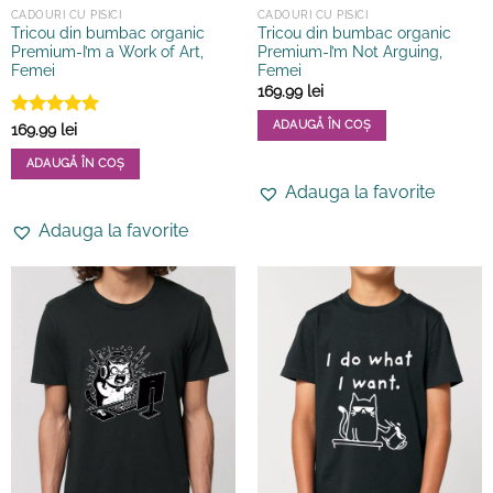
CADOURI CU PISICI
CADOURI CU PISICI
Tricou din bumbac organic
Tricou din bumbac organic
Premium-I’m a Work of Art,
Premium-I’m Not Arguing,
Femei
Femei
169.99
lei
ADAUGĂ ÎN COȘ
Evaluat la
169.99
lei
5
din 5
Acest
ADAUGĂ ÎN COȘ
produs
Acest
Adauga la favorite
are
produs
mai
Adauga la favorite
are
multe
mai
variații.
multe
Opțiunile
variații.
pot
Opțiunile
fi
pot
alese
fi
în
alese
pagina
în
produsului.
pagina
produsului.