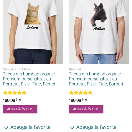
în
pagina
produsului.
CADOURI CU PISICI
BARBATI
Tricou din bumbac organic
Tricou din bumbac organic
Premium personalizat cu
Premium personalizat cu
Portretul Pisicii Tale, Femei
Portretul Pisicii Tale, Barbati
Evaluat la
Evaluat la
199.99
lei
199.99
lei
5
din 5
5
din 5
ADAUGĂ ÎN COȘ
ADAUGĂ ÎN COȘ
Acest
Acest
produs
produs
Adauga la favorite
Adauga la favorite
are
are