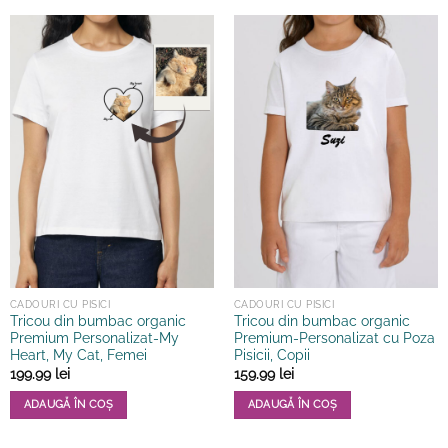
mai
mai
multe
multe
variații.
variații.
Opțiunile
Opțiunile
pot
pot
fi
fi
alese
alese
în
în
pagina
pagina
produsului.
produsului.
CADOURI CU PISICI
CADOURI CU PISICI
Tricou din bumbac organic
Tricou din bumbac organic
Premium Personalizat-My
Premium-Personalizat cu Poza
Heart, My Cat, Femei
Pisicii, Copii
199.99
lei
159.99
lei
ADAUGĂ ÎN COȘ
ADAUGĂ ÎN COȘ
Acest
Acest