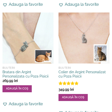
produs
produs
Adauga la favorite
Adauga la favorite
are
are
mai
mai
multe
multe
variații.
variații.
Opțiunile
Opțiunile
pot
pot
fi
fi
alese
alese
în
în
pagina
pagina
produsului.
produsului.
BIJUTERII
BIJUTERII
Bratara din Argint
Colier din Argint Personalizat
Personalizata cu Poza Pisicii
cu Poza Pisicii
269.99
lei
ADAUGĂ ÎN COȘ
Evaluat la
349.99
lei
5
din 5
ADAUGĂ ÎN COȘ
Adauga la favorite