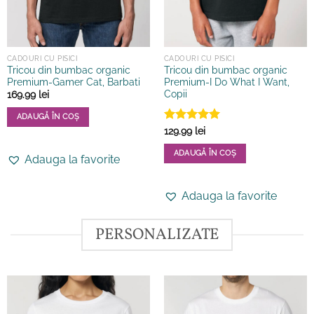
CADOURI CU PISICI
CADOURI CU PISICI
Tricou din bumbac organic
Tricou din bumbac organic
Premium-Gamer Cat, Barbati
Premium-I Do What I Want,
Copii
169.99
lei
ADAUGĂ ÎN COȘ
Evaluat la
129.99
lei
Acest
5
din 5
produs
ADAUGĂ ÎN COȘ
Adauga la favorite
are
Acest
mai
produs
multe
Adauga la favorite
are
variații.
mai
Opțiunile
multe
PERSONALIZATE
pot
variații.
fi
Opțiunile
alese
pot
în
fi
pagina
alese
produsului.