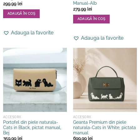
Manual-Alb
299.99
lei
279.99
lei
ADAUGĂ ÎN COȘ
ADAUGĂ ÎN COȘ
Acest
Acest
produs
Adauga la favorite
produs
are
Adauga la favorite
are
mai
mai
multe
multe
variații.
variații.
Opțiunile
Opțiunile
pot
pot
fi
fi
alese
alese
în
în
pagina
pagina
produsului.
produsului.
ACCESORII
ACCESORII
Portofel din piele naturala-
Geanta Premium din piele
Cats in Black, pictat manual,
naturala-Cats in White, pictata
Bej
manual
359.99
lei
699.99
lei