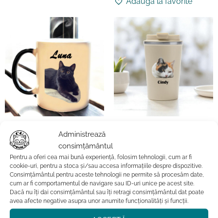
Adauga la favorite
CADOURI CU PISICI
CADOURI CU PISICI
Cana termosensibila-
Cana termos cafea-
Administrează
Personalizata
Personalizata cu Poza Pisicii
consimțământul
Pentru a oferi cea mai bună experiență, folosim tehnologii, cum ar fi
Evaluat la
Evaluat la
cookie-uri, pentru a stoca și/sau accesa informațiile despre dispozitive.
99.99
lei
129.99
lei
5
din 5
5
din 5
Consimțământul pentru aceste tehnologii ne permite să procesăm date,
ADAUGĂ ÎN COȘ
ADAUGĂ ÎN COȘ
cum ar fi comportamentul de navigare sau ID-uri unice pe acest site.
Dacă nu îți dai consimțământul sau îți retragi consimțământul dat poate
Acest
Acest
avea afecte negative asupra unor anumite funcționalități și funcții.
produs
produs
Adauga la favorite
Adauga la favorite
are
are