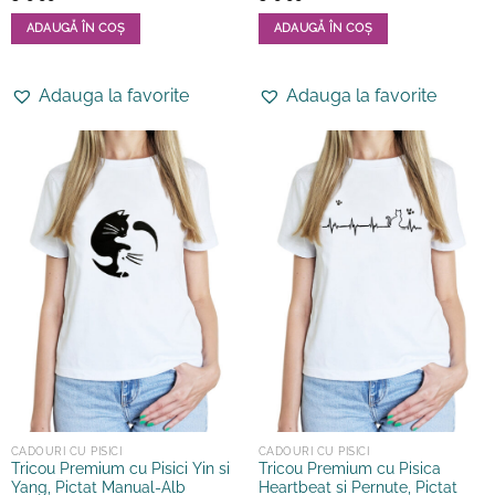
ADAUGĂ ÎN COȘ
ADAUGĂ ÎN COȘ
Acest
Acest
produs
produs
Adauga la favorite
Adauga la favorite
are
are
mai
mai
multe
multe
variații.
variații.
Opțiunile
Opțiunile
pot
pot
fi
fi
alese
alese
în
în
pagina
pagina
produsului.
produsului.
CADOURI CU PISICI
CADOURI CU PISICI
Tricou Premium cu Pisici Yin si
Tricou Premium cu Pisica
Yang, Pictat Manual-Alb
Heartbeat si Pernute, Pictat