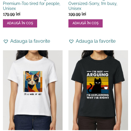
Premium-Too tired for people,
Oversized-Sorry, I’m busy,
Unisex
Unisex
179.99
lei
199.99
lei
ADAUGĂ ÎN COȘ
ADAUGĂ ÎN COȘ
Acest
Acest
produs
produs
Adauga la favorite
Adauga la favorite
are
are
mai
mai
multe
multe
variații.
variații.
Opțiunile
Opțiunile
pot
pot
fi
fi
alese
alese
în
în
pagina
pagina
produsului.
produsului.