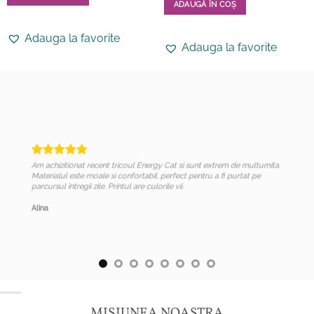
a
este:
ADAUGĂ ÎN COȘ
fost:
519.99 lei.
659.99 lei.
Acest
produs
Adauga la favorite
Adauga la favorite
are
mai
multe
variații.
Opțiunile
pot
fi
alese
Am achizitionat recent tricoul Energy Cat si sunt extrem de multumita.
în
Materialul este moale si confortabil, perfect pentru a fi purtat pe
pagina
parcursul întregii zile. Printul are culorile vii.
produsului.
Alina
MISIUNEA NOASTRA