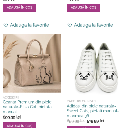
ADAUGĂ ÎN COȘ
ADAUGĂ ÎN COȘ
Adauga la favorite
Adauga la favorite
ACCESORII
CADOURI CU PISICI
Geanta Premium din piele
Adidasi din piele naturala-
naturala-Elisa Cat, pictata
Sweet Cats, pictati manual-
manual
marimea 36
899.99
lei
Prețul
Prețul
659.99
lei
519.99
lei
inițial
curent
ADAUGĂ ÎN COȘ