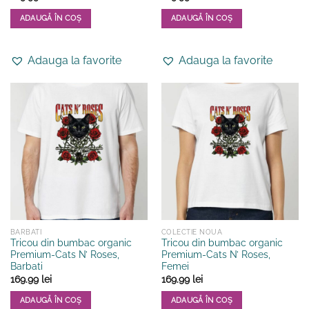
ADAUGĂ ÎN COȘ
ADAUGĂ ÎN COȘ
Acest
Acest
produs
produs
Adauga la favorite
Adauga la favorite
are
are
mai
mai
multe
multe
variații.
variații.
Opțiunile
Opțiunile
pot
pot
fi
fi
alese
alese
în
în
pagina
pagina
produsului.
produsului.
BARBATI
COLECTIE NOUA
Tricou din bumbac organic
Tricou din bumbac organic
Premium-Cats N’ Roses,
Premium-Cats N’ Roses,
Barbati
Femei
169.99
lei
169.99
lei
ADAUGĂ ÎN COȘ
ADAUGĂ ÎN COȘ