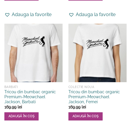
Acest
Acest
produs
produs
Adauga la favorite
Adauga la favorite
are
are
mai
mai
multe
multe
variații.
variații.
Opțiunile
Opțiunile
pot
pot
fi
fi
alese
alese
în
în
pagina
pagina
produsului.
produsului.
BARBATI
COLECTIE NOUA
Tricou din bumbac organic
Tricou din bumbac organic
Premium-Meowchael
Premium-Meowchael
Jackson, Barbati
Jackson, Femei
169.99
lei
169.99
lei
ADAUGĂ ÎN COȘ
ADAUGĂ ÎN COȘ
Acest
Acest
produs
produs