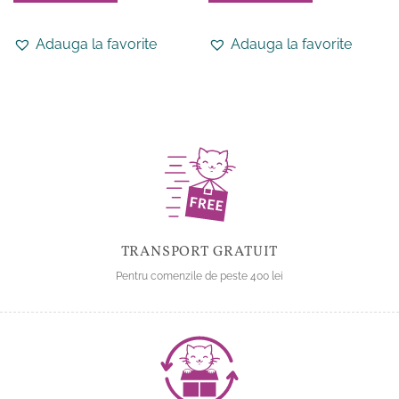
Acest
Acest
produs
produs
Adauga la favorite
Adauga la favorite
are
are
mai
mai
multe
multe
variații.
variații.
Opțiunile
Opțiunile
pot
pot
fi
fi
alese
alese
în
în
pagina
pagina
produsului.
produsului.
TRANSPORT GRATUIT
Pentru comenzile de peste 400 lei