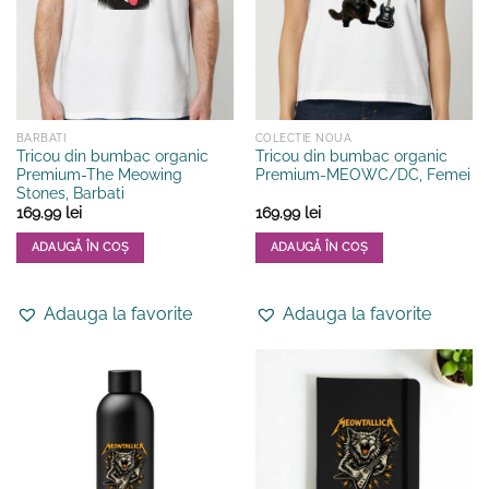
fi
fi
alese
alese
în
în
pagina
pagina
produsului.
produsului.
BARBATI
COLECTIE NOUA
Tricou din bumbac organic
Tricou din bumbac organic
Premium-The Meowing
Premium-MEOWC/DC, Femei
Stones, Barbati
169.99
lei
169.99
lei
ADAUGĂ ÎN COȘ
ADAUGĂ ÎN COȘ
Acest
Acest
produs
produs
Adauga la favorite
Adauga la favorite
are
are
mai
mai
multe
multe
variații.
variații.
Opțiunile
Opțiunile
pot
pot
fi
fi
alese
alese