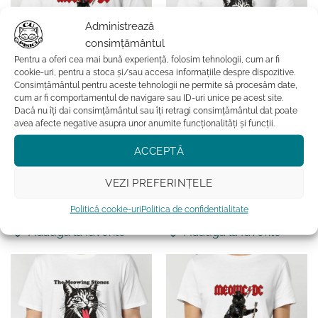
Opțiunile
Opțiunile
pot
pot
Administrează
fi
fi
consimțământul
alese
alese
Pentru a oferi cea mai bună experiență, folosim tehnologii, cum ar fi
în
în
cookie-uri, pentru a stoca și/sau accesa informațiile despre dispozitive.
pagina
pagina
Consimțământul pentru aceste tehnologii ne permite să procesăm date,
produsului.
produsului.
cum ar fi comportamentul de navigare sau ID-uri unice pe acest site.
Dacă nu îți dai consimțământul sau îți retragi consimțământul dat poate
BARBATI
COLECTIE NOUA
avea afecte negative asupra unor anumite funcționalități și funcții.
Tricou din bumbac organic
Tricou din bumbac organic
Premium-MEOWC/DC,
Premium-The Meowing
ACCEPTĂ
Barbati
Stones, Femei
169.99
lei
169.99
lei
VEZI PREFERINȚELE
ADAUGĂ ÎN COȘ
ADAUGĂ ÎN COȘ
Acest
Acest
Politică cookie-uri
Politica de confidentialitate
produs
produs
Adauga la favorite
Adauga la favorite
are
are
mai
mai
multe
multe
variații.
variații.
Opțiunile
Opțiunile
pot
pot