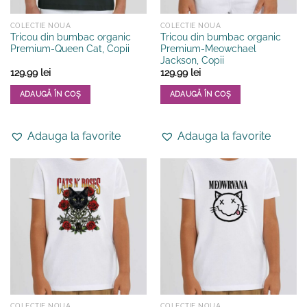
produsului.
produsului.
COLECTIE NOUA
COLECTIE NOUA
Tricou din bumbac organic
Tricou din bumbac organic
Premium-Queen Cat, Copii
Premium-Meowchael
Jackson, Copii
129.99
lei
129.99
lei
ADAUGĂ ÎN COȘ
ADAUGĂ ÎN COȘ
Acest
Acest
produs
produs
Adauga la favorite
Adauga la favorite
are
are
mai
mai
multe
multe
variații.
variații.
Opțiunile
Opțiunile
pot
pot
fi
fi
alese
alese
în
în
pagina
pagina
produsului.
produsului.
COLECTIE NOUA
COLECTIE NOUA