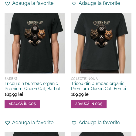
Adauga la favorite
Adauga la favorite
are
are
mai
mai
multe
multe
variații.
variații.
Opțiunile
Opțiunile
pot
pot
fi
fi
alese
alese
în
în
pagina
pagina
produsului.
produsului.
BARBATI
COLECTIE NOUA
Tricou din bumbac organic
Tricou din bumbac organic
Premium-Queen Cat, Barbati
Premium-Queen Cat, Femei
169.99
lei
169.99
lei
ADAUGĂ ÎN COȘ
ADAUGĂ ÎN COȘ
Acest
Acest
produs
produs
Adauga la favorite
Adauga la favorite
are
are
mai
mai