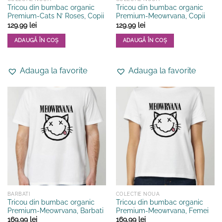
Tricou din bumbac organic
Tricou din bumbac organic
Premium-Cats N’ Roses, Copii
Premium-Meowrvana, Copii
129.99
lei
129.99
lei
ADAUGĂ ÎN COȘ
ADAUGĂ ÎN COȘ
Acest
Acest
produs
produs
Adauga la favorite
Adauga la favorite
are
are
mai
mai
multe
multe
variații.
variații.
Opțiunile
Opțiunile
pot
pot
fi
fi
alese
alese
în
în
pagina
pagina
produsului.
produsului.
BARBATI
COLECTIE NOUA
Tricou din bumbac organic
Tricou din bumbac organic
Premium-Meowrvana, Barbati
Premium-Meowrvana, Femei
169.99
lei
169.99
lei