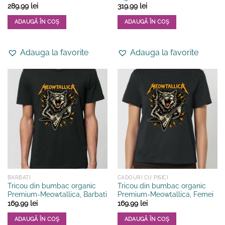
289.99
lei
319.99
lei
ADAUGĂ ÎN COȘ
ADAUGĂ ÎN COȘ
Acest
Acest
produs
produs
Adauga la favorite
Adauga la favorite
are
are
mai
mai
multe
multe
variații.
variații.
Opțiunile
Opțiunile
pot
pot
fi
fi
alese
alese
în
în
pagina
pagina
produsului.
produsului.
BARBATI
CADOURI CU PISICI
Tricou din bumbac organic
Tricou din bumbac organic
Premium-Meowtallica, Barbati
Premium-Meowtallica, Femei
169.99
lei
169.99
lei
ADAUGĂ ÎN COȘ
ADAUGĂ ÎN COȘ