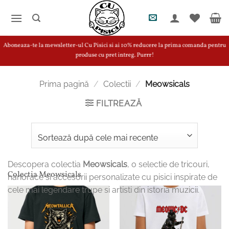
Skip
to
content
Aboneaza-te la mewsletter-ul Cu Pisici si ai 10% reducere la prima comanda pentru
produse cu pret intreg. Purrr!
Prima pagină
/
Colectii
/
Meowsicals
FILTREAZĂ
Descopera colectia
Meowsicals
, o selectie de tricouri,
Colectia Meowsicals
hanorace si accesorii personalizate cu pisici inspirate de
cele mai legendare trupe si artisti din istoria muzicii.