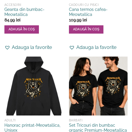
ACCESORII
CADOURI CU PISICI
Geanta din bumbac-
Cana termos cafea-
Meowtallica
Meowtallica
84.99
lei
109.99
lei
ADAUGĂ ÎN COȘ
ADAUGĂ ÎN COȘ
Adauga la favorite
Adauga la favorite
ADULTI
BARBATI
Hanorac printat-Meowtallica,
Set Tricouri din bumbac
Unisex
organic Premium-Meowtallica