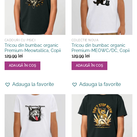
CADOURI CU PISICI
COLECTIE NOUA
Tricou din bumbac organic
Tricou din bumbac organic
Premium-Meowtallica, Copii
Premium-MEOWC/DC, Copii
129.99
lei
129.99
lei
ADAUGĂ ÎN COȘ
ADAUGĂ ÎN COȘ
Acest
Acest
produs
produs
Adauga la favorite
Adauga la favorite
are
are
mai
mai
multe
multe
variații.
variații.
Opțiunile
Opțiunile
pot
pot
fi
fi
alese
alese
în
în