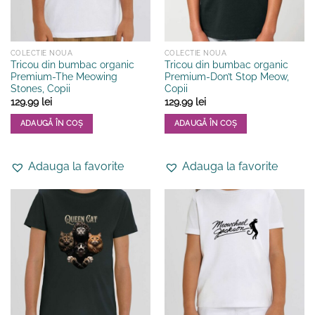
pagina
pagina
produsului.
produsului.
COLECTIE NOUA
COLECTIE NOUA
Tricou din bumbac organic
Tricou din bumbac organic
Premium-The Meowing
Premium-Don’t Stop Meow,
Stones, Copii
Copii
129.99
lei
129.99
lei
ADAUGĂ ÎN COȘ
ADAUGĂ ÎN COȘ
Acest
Acest
produs
produs
Adauga la favorite
Adauga la favorite
are
are
mai
mai
multe
multe
variații.
variații.
Opțiunile
Opțiunile
pot
pot
fi
fi
alese
alese
în
în
pagina
pagina