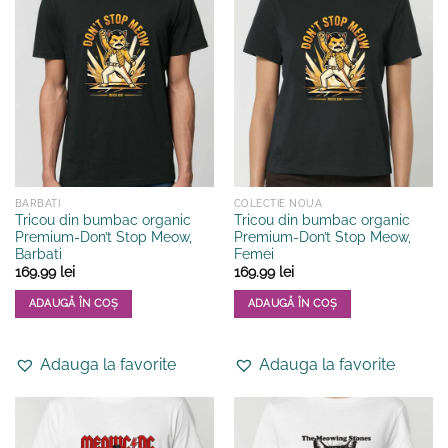
multe
multe
variații.
variații.
Opțiunile
Opțiunile
pot
pot
fi
fi
alese
alese
în
în
pagina
pagina
produsului.
produsului.
BARBATI
COLECTIE NOUA
Tricou din bumbac organic
Tricou din bumbac organic
Premium-Don’t Stop Meow,
Premium-Don’t Stop Meow,
Barbati
Femei
169.99
lei
169.99
lei
ADAUGĂ ÎN COȘ
ADAUGĂ ÎN COȘ
Acest
Acest
produs
produs
Adauga la favorite
Adauga la favorite
are
are
mai
mai
multe
multe
variații.
variații.