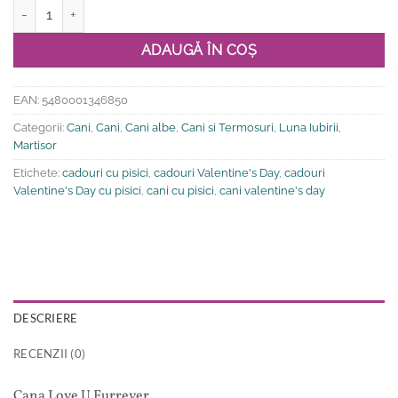
Cantitate Cana Love U Furrever
ADAUGĂ ÎN COȘ
EAN:
5480001346850
Categorii:
Cani
,
Cani
,
Cani albe
,
Cani si Termosuri
,
Luna Iubirii
,
Martisor
Etichete:
cadouri cu pisici
,
cadouri Valentine's Day
,
cadouri
Valentine's Day cu pisici
,
cani cu pisici
,
cani valentine's day
DESCRIERE
RECENZII (0)
Cana Love U Furrever