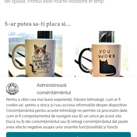
de spalat. Printul este foarte rezistent in timp.
S-ar putea sa-ti placa si…
Administrează
CADOURI CU PISICI
CADOURI CU PISICI
consimțământul
Cana termosensibila cu
Cana Grumpy Cat
Pentru a oferi cea mai bună experiență, folosim tehnologii, cum ar fi
pisica-Judgemental Cat
cookie-uri, pentru a stoca și/sau accesa informațiile despre dispozitive.
Consimțământul pentru aceste tehnologii ne permite să procesăm date,
Evaluat la
74.99
lei
cum ar fi comportamentul de navigare sau ID-uri unice pe acest site.
5
din 5
Evaluat la
89.99
lei
Dacă nu îți dai consimțământul sau îți retragi consimțământul dat poate
5
din 5
ADAUGĂ ÎN COȘ
avea afecte negative asupra unor anumite funcționalități și funcții.
ADAUGĂ ÎN COȘ