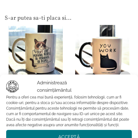
S-ar putea sa-ti placa si…
Administrează
CADOURI CU PISICI
CADOURI CU PISICI
consimțământul
Cana termosensibila cu
Cana Grumpy Cat
pisica-Judgemental Cat
Pentru a oferi cea mai bună experiență, folosim tehnologii, cum ar fi
cookie-uri, pentru a stoca și/sau accesa informațiile despre dispozitive.
Consimțământul pentru aceste tehnologii ne permite să procesăm date,
Evaluat la
74.99
lei
5
din 5
Evaluat la
cum ar fi comportamentul de navigare sau ID-uri unice pe acest site.
89.99
lei
5
din 5
ADAUGĂ ÎN COȘ
Dacă nu îți dai consimțământul sau îți retragi consimțământul dat poate
ADAUGĂ ÎN COȘ
avea afecte negative asupra unor anumite funcționalități și funcții.
ACCEPTĂ
Adauga la favorite