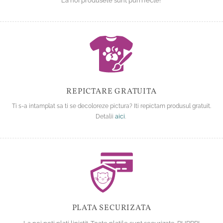
La noi produsele sunt purrrfecte!
REPICTARE GRATUITA
Ti s-a intamplat sa ti se decoloreze pictura? Iti repictam produsul gratuit.
Detalii
aici
.
PLATA SECURIZATA