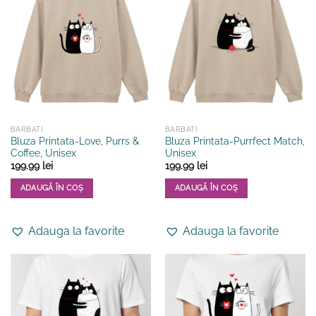
BARBATI
BARBATI
Bluza Printata-Love, Purrs &
Bluza Printata-Purrfect Match,
Coffee, Unisex
Unisex
199.99
lei
199.99
lei
ADAUGĂ ÎN COȘ
ADAUGĂ ÎN COȘ
Acest
Acest
produs
produs
Adauga la favorite
Adauga la favorite
are
are
mai
mai
multe
multe
variații.
variații.
Opțiunile
Opțiunile
pot
pot