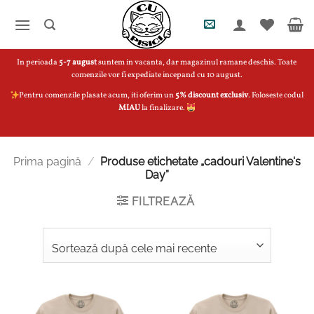
Skip
to
content
In perioada
5-7 august
suntem in vacanta, dar magazinul ramane deschis. Toate
comenzile vor fi expediate incepand cu 10 august.
Pentru comenzile plasate acum, iti oferim un
5% discount exclusiv
. Foloseste codul
MIAU
la finalizare.
Prima pagină
/
Produse etichetate „cadouri Valentine's
Day”
FILTREAZĂ