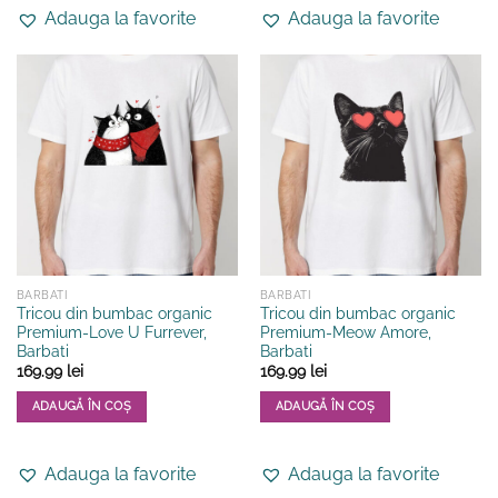
produs
produs
Adauga la favorite
Adauga la favorite
are
are
mai
mai
multe
multe
variații.
variații.
Opțiunile
Opțiunile
pot
pot
fi
fi
alese
alese
în
în
pagina
pagina
produsului.
produsului.
BARBATI
BARBATI
Tricou din bumbac organic
Tricou din bumbac organic
Premium-Love U Furrever,
Premium-Meow Amore,
Barbati
Barbati
169.99
lei
169.99
lei
ADAUGĂ ÎN COȘ
ADAUGĂ ÎN COȘ
Acest
Acest
produs
produs
Adauga la favorite
Adauga la favorite
are
are