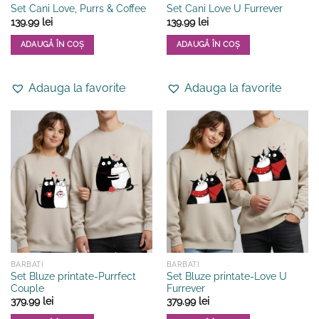
Set Cani Love, Purrs & Coffee
Set Cani Love U Furrever
139.99
lei
139.99
lei
ADAUGĂ ÎN COȘ
ADAUGĂ ÎN COȘ
Adauga la favorite
Adauga la favorite
BARBATI
BARBATI
Set Bluze printate-Purrfect
Set Bluze printate-Love U
Couple
Furrever
379.99
lei
379.99
lei