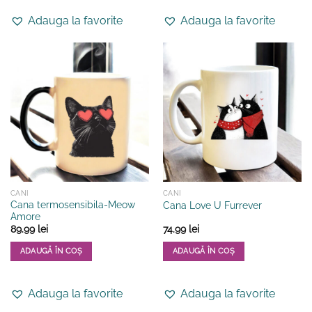
produs
produs
Adauga la favorite
Adauga la favorite
are
are
mai
mai
multe
multe
variații.
variații.
Opțiunile
Opțiunile
pot
pot
fi
fi
alese
alese
în
în
pagina
pagina
produsului.
produsului.
CANI
CANI
Cana termosensibila-Meow
Cana Love U Furrever
Amore
89.99
lei
74.99
lei
ADAUGĂ ÎN COȘ
ADAUGĂ ÎN COȘ
Adauga la favorite
Adauga la favorite