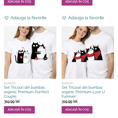
ADAUGĂ ÎN COȘ
ADAUGĂ ÎN COȘ
Acest
Acest
produs
produs
Adauga la favorite
Adauga la favorite
are
are
mai
mai
multe
multe
variații.
variații.
Opțiunile
Opțiunile
pot
pot
fi
fi
alese
alese
în
în
pagina
pagina
produsului.
produsului.
BARBATI
BARBATI
Set Tricouri din bumbac
Set Tricouri din bumbac
organic Premium-Purrfect
organic Premium-Love U
Couple
Furrever
319.99
lei
319.99
lei
ADAUGĂ ÎN COȘ
ADAUGĂ ÎN COȘ
Acest
Acest