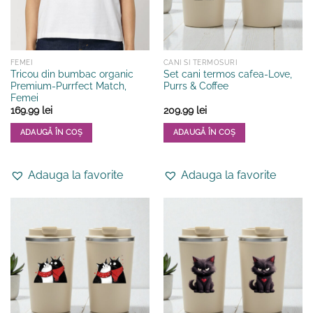
în
în
pagina
pagina
produsului.
produsului.
FEMEI
CANI SI TERMOSURI
Tricou din bumbac organic
Set cani termos cafea-Love,
Premium-Purrfect Match,
Purrs & Coffee
Femei
169.99
lei
209.99
lei
ADAUGĂ ÎN COȘ
ADAUGĂ ÎN COȘ
Acest
produs
Adauga la favorite
Adauga la favorite
are
mai
multe
variații.
Opțiunile
pot
fi
alese
în
pagina