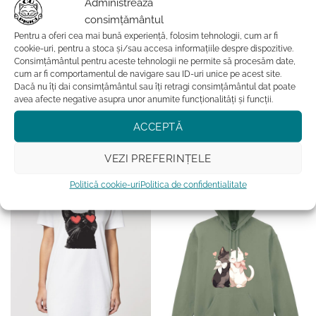
Administrează
consimțământul
Pentru a oferi cea mai bună experiență, folosim tehnologii, cum ar fi
cookie-uri, pentru a stoca și/sau accesa informațiile despre dispozitive.
Consimțământul pentru aceste tehnologii ne permite să procesăm date,
ACCESORII
CADOURI CU PISICI
cum ar fi comportamentul de navigare sau ID-uri unice pe acest site.
Geanta din bumbac-Meow
Rochie Premium Personalizat-
Dacă nu îți dai consimțământul sau îți retragi consimțământul dat poate
Amore
My Cat is My Valentine
avea afecte negative asupra unor anumite funcționalități și funcții.
84.99
lei
279.99
lei
ACCEPTĂ
ADAUGĂ ÎN COȘ
ADAUGĂ ÎN COȘ
Acest
produs
VEZI PREFERINȚELE
Adauga la favorite
Adauga la favorite
are
Politică cookie-uri
Politica de confidentialitate
mai
multe
variații.
Opțiunile
pot
fi
alese
în
pagina