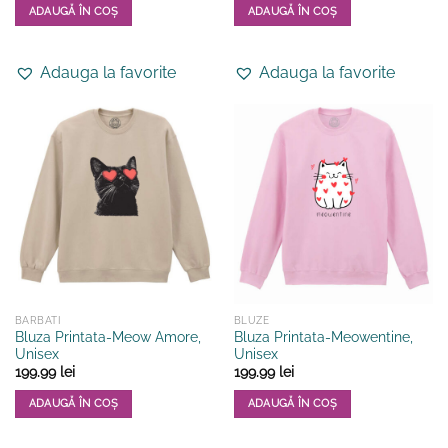
ADAUGĂ ÎN COȘ
ADAUGĂ ÎN COȘ
Acest
Acest
produs
produs
Adauga la favorite
Adauga la favorite
are
are
mai
mai
multe
multe
variații.
variații.
Opțiunile
Opțiunile
pot
pot
fi
fi
alese
alese
în
în
pagina
pagina
produsului.
produsului.
BARBATI
BLUZE
Bluza Printata-Meow Amore,
Bluza Printata-Meowentine,
Unisex
Unisex
199.99
lei
199.99
lei
ADAUGĂ ÎN COȘ
ADAUGĂ ÎN COȘ
Acest
Acest