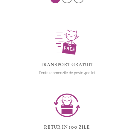
variații.
Opțiunile
pot
fi
alese
în
pagina
produsului.
TRANSPORT GRATUIT
Pentru comenzile de peste 400 lei
RETUR IN 100 ZILE