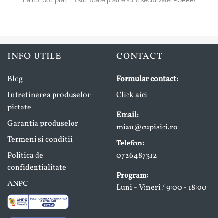
La noi poti plati linistit. Toate platile sunt securizate. PURRR!
INFO UTILE
CONTACT
Blog
Formular contact:
Intretinerea produselor
Click aici
pictate
Email:
Garantia produselor
miau@cupisici.ro
Termeni si conditii
Telefon:
Politica de
0726487312
confidentialitate
Program:
ANPC
Luni - Vineri / 9:00 - 18:00