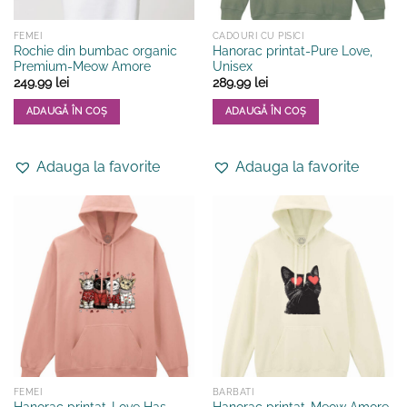
produsului.
FEMEI
CADOURI CU PISICI
Rochie din bumbac organic
Hanorac printat-Pure Love,
Premium-Meow Amore
Unisex
249.99
lei
289.99
lei
ADAUGĂ ÎN COȘ
ADAUGĂ ÎN COȘ
Acest
Acest
produs
produs
Adauga la favorite
Adauga la favorite
are
are
mai
mai
multe
multe
variații.
variații.
Opțiunile
Opțiunile
pot
pot
fi
fi
alese
alese
în
în
pagina
pagina
produsului.
produsului.
FEMEI
BARBATI