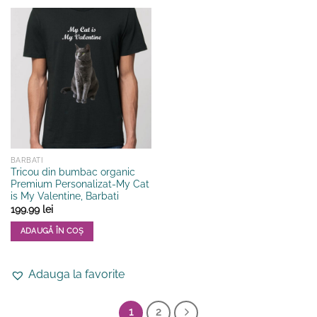
mai
mai
multe
multe
variații.
variații.
Opțiunile
Opțiunile
pot
pot
fi
fi
alese
alese
în
în
pagina
pagina
produsului.
produsului.
BARBATI
Tricou din bumbac organic
Premium Personalizat-My Cat
is My Valentine, Barbati
199.99
lei
ADAUGĂ ÎN COȘ
Acest
produs
Adauga la favorite
are
mai
multe
1
2