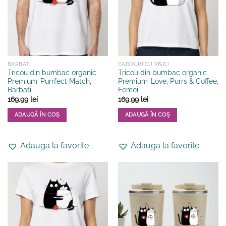
fi
fi
alese
alese
în
în
pagina
pagina
produsului.
produsului.
BARBATI
CADOURI CU PISICI
Tricou din bumbac organic
Tricou din bumbac organic
Premium-Purrfect Match,
Premium-Love, Purrs & Coffee,
Barbati
Femei
169.99
lei
169.99
lei
ADAUGĂ ÎN COȘ
ADAUGĂ ÎN COȘ
Acest
Acest
produs
produs
Adauga la favorite
Adauga la favorite
are
are
mai
mai
multe
multe
variații.
variații.
Opțiunile
Opțiunile
pot
pot
fi
fi
alese
alese