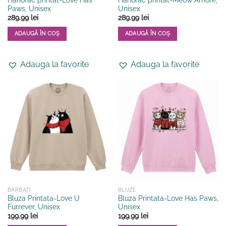
Hanorac printat-Love Has
Hanorac printat-Meow Amore,
Paws, Unisex
Unisex
289.99
lei
289.99
lei
ADAUGĂ ÎN COȘ
ADAUGĂ ÎN COȘ
Acest
Acest
produs
produs
Adauga la favorite
Adauga la favorite
are
are
mai
mai
multe
multe
variații.
variații.
Opțiunile
Opțiunile
pot
pot
fi
fi
alese
alese
în
în
pagina
pagina
produsului.
produsului.
BARBATI
BLUZE
Bluza Printata-Love U
Bluza Printata-Love Has Paws,
Furrever, Unisex
Unisex
199.99
lei
199.99
lei