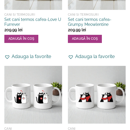
produsului.
CANI SI TERMOSURI
CANI SI TERMOSURI
Set cani termos cafea-Love U
Set cani termos cafea-
Furrever
Grumpy Meowlentine
209.99
lei
209.99
lei
ADAUGĂ ÎN COȘ
ADAUGĂ ÎN COȘ
Adauga la favorite
Adauga la favorite
CANI
CANI