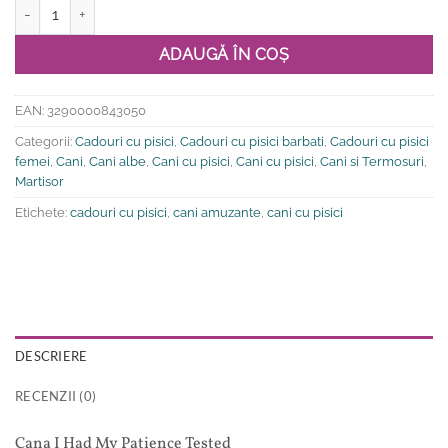
Cantitate Cana I Had My Patience Tested
ADAUGĂ ÎN COȘ
EAN:
3290000843050
Categorii:
Cadouri cu pisici
,
Cadouri cu pisici barbati
,
Cadouri cu pisici
femei
,
Cani
,
Cani albe
,
Cani cu pisici
,
Cani cu pisici
,
Cani si Termosuri
,
Martisor
Etichete:
cadouri cu pisici
,
cani amuzante
,
cani cu pisici
DESCRIERE
RECENZII (0)
Cana I Had My Patience Tested