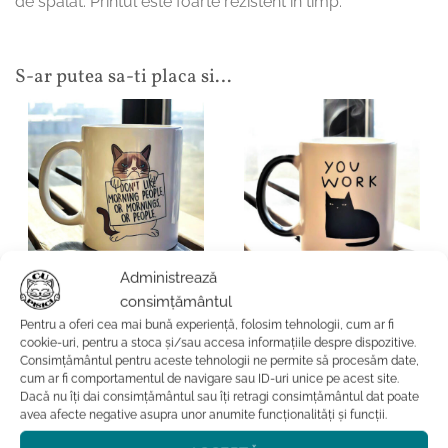
de spalat. Printul este foarte rezistent in timp.
S-ar putea sa-ti placa si…
Administrează
CADOURI CU PISICI
CADOURI CU PISICI
consimțământul
Cana termosensibila cu
Cana Grumpy Cat
Pentru a oferi cea mai bună experiență, folosim tehnologii, cum ar fi
pisica-Judgemental Cat
cookie-uri, pentru a stoca și/sau accesa informațiile despre dispozitive.
Consimțământul pentru aceste tehnologii ne permite să procesăm date,
Evaluat la
74.99
lei
cum ar fi comportamentul de navigare sau ID-uri unice pe acest site.
5
din 5
Evaluat la
89.99
lei
Dacă nu îți dai consimțământul sau îți retragi consimțământul dat poate
5
din 5
ADAUGĂ ÎN COȘ
avea afecte negative asupra unor anumite funcționalități și funcții.
ADAUGĂ ÎN COȘ