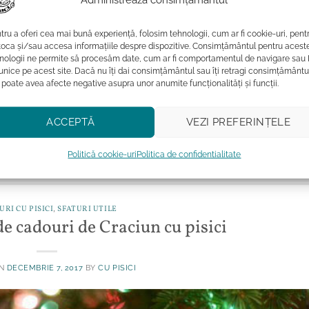
tru a oferi cea mai bună experiență, folosim tehnologii, cum ar fi cookie-uri, pent
toca și/sau accesa informațiile despre dispozitive. Consimțământul pentru acest
nologii ne permite să procesăm date, cum ar fi comportamentul de navigare sau 
 unice pe acest site. Dacă nu îți dai consimțământul sau îți retragi consimțământu
 poate avea afecte negative asupra unor anumite funcționalități și funcții.
ACCEPTĂ
VEZI PREFERINȚELE
CITESTE MAI MULT
→
Politică cookie-uri
Politica de confidentialitate
e pisici
,
iubitori de pisici
,
personalitate iubitori de pisici
11
C
RI CU PISICI
,
SFATURI UTILE
de cadouri de Craciun cu pisici
ON
DECEMBRIE 7, 2017
BY
CU PISICI