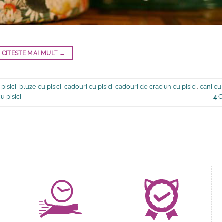
CITESTE MAI MULT
→
 pisici
,
bluze cu pisici
,
cadouri cu pisici
,
cadouri de craciun cu pisici
,
cani cu 
cu pisici
4
C