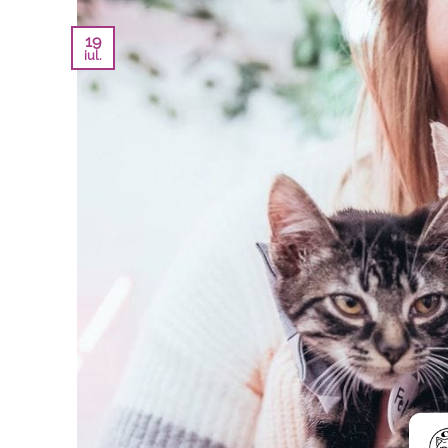
19
iul.