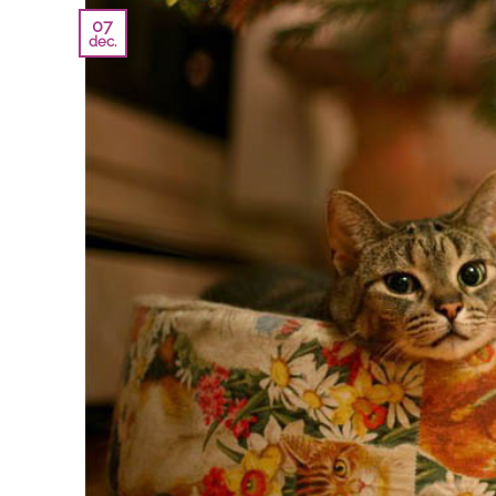
07
dec.