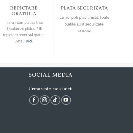
REPICTARE
PLATA SECURIZATA
GRATUITA
La noi poti plati linistit. Toate
Ti s-a intamplat sa ti se
platile sunt securizate.
decoloreze pictura? Iti
PURRR!
repictam produsul gratuit.
Detalii
aici
.
SOCIAL MEDIA
Urmareste-ne si aici: