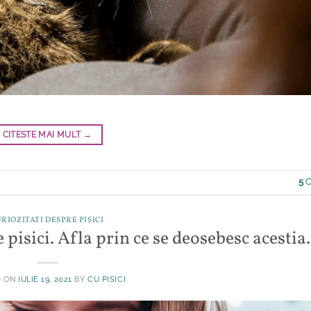
CITESTE MAI MULT
→
5
C
RIOZITATI DESPRE PISICI
 pisici. Afla prin ce se deosebesc acestia.
D ON
IULIE 19, 2021
BY
CU PISICI