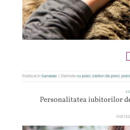
Publicat in
Sanatate
|
Etichete
cu pisici
,
iubitori de pisici
,
pisici
CU
Personalitatea iubitorilor de
POSTE