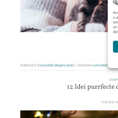
Pen
a s
teh
uri
dat
Publicat in
Curiozitati despre pisici
|
Etichete
curiozitati despr
CADOU
12 Idei purrfecte 
POSTED 