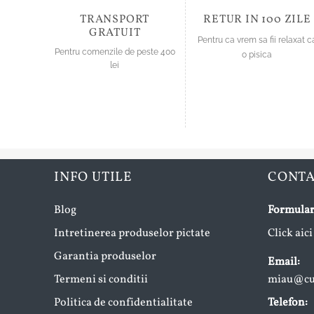
TRANSPORT
RETUR IN 100 ZILE
GRATUIT
Pentru ca vrem sa fii relaxat c
Pentru comenzile de peste 400
o pisica
lei
INFO UTILE
CONT
Blog
Formular
Intretinerea produselor pictate
Click aici
Garantia produselor
Email:
Termeni si conditii
miau@cup
Politica de confidentialitate
Telefon: