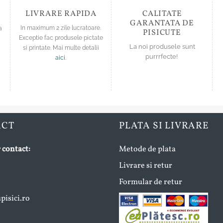
LIVRARE RAPIDA
CALITATE
GARANTATA DE
a
In maximum 2 zile lucratoare.
PISICUTE
Exceptie fac produsele pictate
La noi produsele sunt
si printate. Mai multe detalii
purrrfecte!
aici
.
ACT
PLATA SI LIVRARE
 contact:
Metode de plata
Livrare si retur
Formular de retur
isici.ro