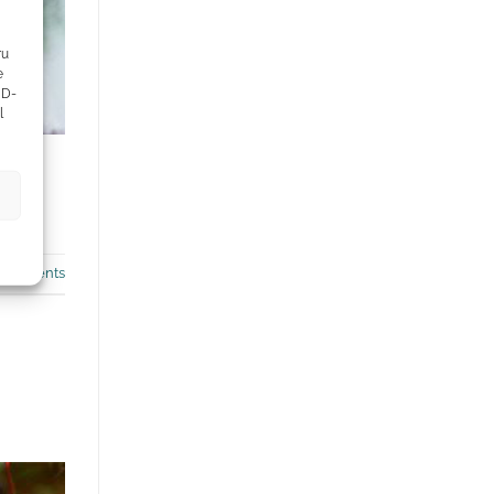
ru
e
ID-
l
omments