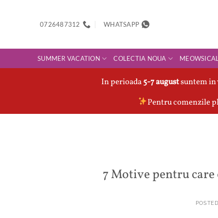
Skip
to
0726487312
WHATSAPP
content
SUMMER VACATION
COLECTIA NOUA
MEOWSICA
In perioada
5-7 august
suntem in 
Pentru comenzile pl
7 Motive pentru care e
POSTE