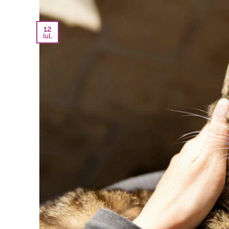
12
iul.