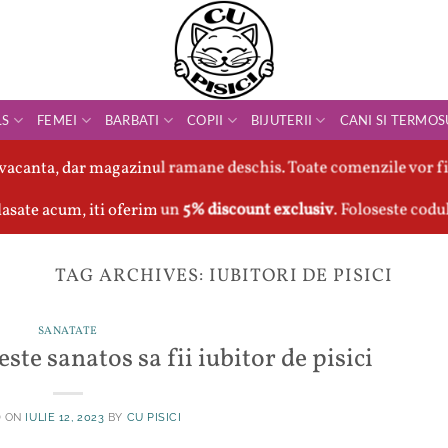
LS
FEMEI
BARBATI
COPII
BIJUTERII
CANI SI TERMOS
vacanta, dar magazinul ramane deschis. Toate comenzile vor fi
asate acum, iti oferim un
5% discount exclusiv
. Foloseste codu
TAG ARCHIVES:
IUBITORI DE PISICI
SANATATE
ste sanatos sa fii iubitor de pisici
D ON
IULIE 12, 2023
BY
CU PISICI