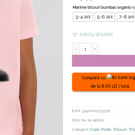
Marime tricouri bumbac organic-c
3-4 ani
5-6 ani
7-8 ani
Add to Wishlist
Cantitate Tricou din bumbac or
Cumpără cu
de la 8.00 LEI / lună
EAN:
3540001233238
SKU:
Nu se aplică
Categorii:
Copii
,
Paste
,
Tricouri
,
Tri