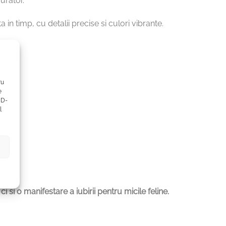
urator.
in timp, cu detalii precise si culori vibrante.
ru
e
ID-
l
si o manifestare a iubirii pentru micile feline.