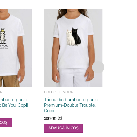
A
COLECTIE NOUA
COLECTIE 
umbac organic
Tricou din bumbac organic
Tricou din
 Be You, Copii
Premium-Double Trouble,
Premium-Na
Copii
129.99
lei
129.99
lei
 COȘ
ADAUGĂ 
ADAUGĂ ÎN COȘ
Acest
Acest