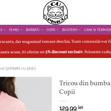
LS
FEMEI
BARBATI
COPII
BIJUTERII
CANI SI TERMOS
vacanta, dar magazinul ramane deschis. Toate comenzile vor fi
asate acum, iti oferim un
5% discount exclusiv
. Foloseste codu
uri printate cu pisici
Tricou din bumba
Copii
129.99
lei