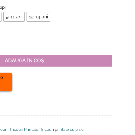
opii
9-11 ani
12-14 ani
ganic Premium-Spring Cat, Copii
ADAUGĂ ÎN COȘ
couri
,
Tricouri Printate
,
Tricouri printate cu pisici