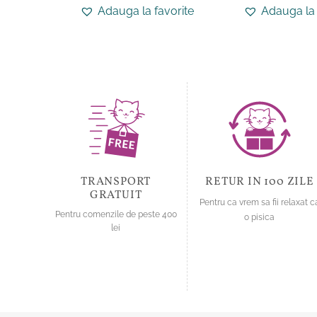
produs
produs
Adauga la favorite
Adauga la 
are
are
mai
mai
multe
multe
variații.
variații.
Opțiunile
Opțiunile
pot
pot
fi
fi
alese
alese
în
în
pagina
pagina
produsului.
produsului.
TRANSPORT
RETUR IN 100 ZILE
GRATUIT
Pentru ca vrem sa fii relaxat c
Pentru comenzile de peste 400
o pisica
lei