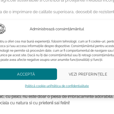
e agricole sustenabile si contribui la protejarea mediului inconj
 de o imprimare de calitate superioara, deosebit de rezistenta 
Administrează consimțământul
tru a oferi cea mai bună experiență, folosim tehnologii, cum ar fi cookie-uri, pent
toca și/sau accesa informațiile despre dispozitive. Consimțământul pentru acest
emperaturi mai mici sau egale cu 40˚C
nologii ne permite să procesăm date, cum ar fi comportamentul de navigare sau 
ca a acestuia poate afecta intensitatea culorilor.
 unice pe acest site. Dacă nu îți dai consimțământul sau îți retragi consimțământu
 poate avea afecte negative asupra unor anumite funcționalități și funcții.
ului
 nu va fi uscat la uscatorul de rufe
ACCEPTĂ
VEZI PREFERINȚELE
Politică cookie-uri
Politica de confidentialitate
 cu pisici, nu este doar o piesa de imbracaminte adorabila, ci 
iala cu natura si cu prietenii sai felini!