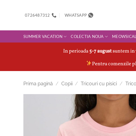
Skip
to
0726487312
WHATSAPP
content
SUMMER VACATION
COLECTIA NOUA
MEOWSICA
In perioada
5-7 august
suntem in 
Pentru comenzile pl
Prima pagină
/
Copii
/
Tricouri cu pisici
/
Trico