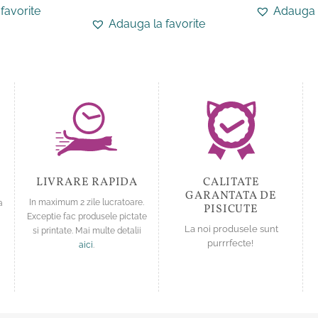
produs
favorite
Adauga l
produs
are
Adauga la favorite
are
mai
mai
multe
multe
variații.
variații.
Opțiunile
Opțiunile
pot
pot
fi
fi
alese
alese
în
în
pagina
pagina
produsului.
LIVRARE RAPIDA
CALITATE
produsului.
GARANTATA DE
a
In maximum 2 zile lucratoare.
PISICUTE
Exceptie fac produsele pictate
La noi produsele sunt
si printate. Mai multe detalii
purrrfecte!
aici
.