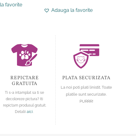
produs
a favorite
Adauga
produs
are
Adauga la favorite
are
mai
mai
multe
multe
variații.
variații.
Opțiunile
Opțiunile
pot
pot
fi
fi
alese
alese
în
în
pagina
pagina
produsului.
REPICTARE
PLATA SECURIZATA
produsului.
GRATUITA
La noi poti plati linistit. Toate
Ti s-a intamplat sa ti se
platile sunt securizate.
decoloreze pictura? Iti
PURRR!
repictam produsul gratuit.
Detalii
aici
.