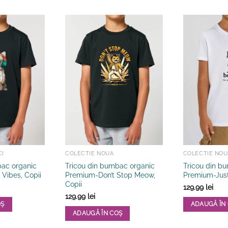
CI
COLECTIE NOUA
COLECTIE NOU
bac organic
Tricou din bumbac organic
Tricou din b
Vibes, Copii
Premium-Don’t Stop Meow,
Premium-Just
Copii
129.99
lei
129.99
lei
OȘ
ADAUGĂ ÎN
ADAUGĂ ÎN COȘ
Acest
Acest