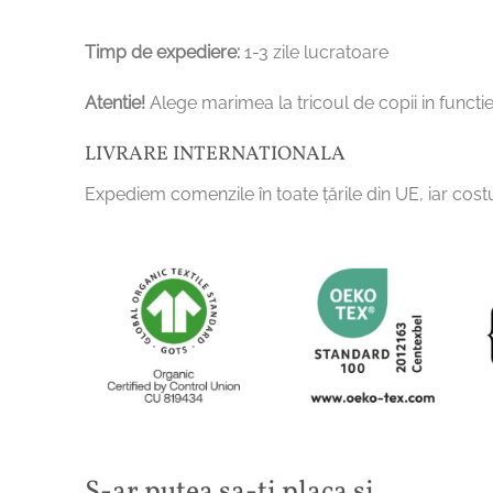
Timp de expediere:
1-3 zile lucratoare
Atentie!
Alege marimea la tricoul de copii in functie
LIVRARE INTERNATIONALA
Expediem comenzile în toate țările din UE, iar costu
S-ar putea sa-ti placa si…