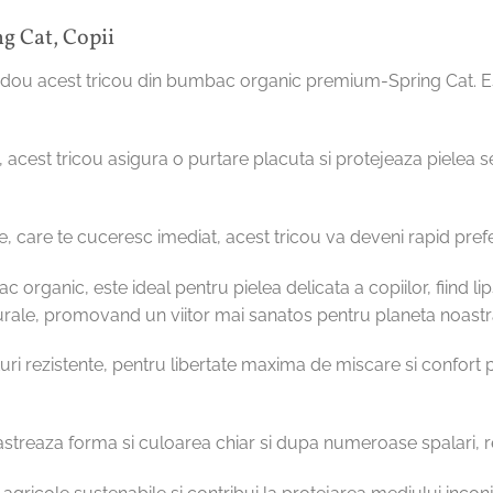
g Cat, Copii
cadou acest tricou din bumbac organic premium-Spring Cat. Este
acest tricou asigura o purtare placuta si protejeaza pielea sens
le, care te cuceresc imediat, acest tricou va deveni rapid prefe
c organic, este ideal pentru pielea delicata a copiilor, fiind li
urale, promovand un viitor mai sanatos pentru planeta noastr
turi rezistente, pentru libertate maxima de miscare si confort pe 
pastreaza forma si culoarea chiar si dupa numeroase spalari, rez