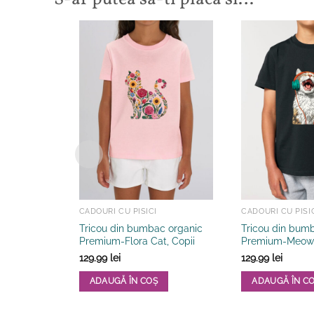
CADOURI CU PISICI
CADOURI CU PISI
Tricou din bumbac organic
Tricou din bum
Premium-Flora Cat, Copii
Premium-Meow 
129.99
lei
129.99
lei
ADAUGĂ ÎN COȘ
ADAUGĂ ÎN C
Acest
Acest