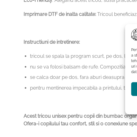
Eco-Friendly
: Alegand acest tricou, sustii practicil
Imprimare DTF de inalta calitate:
Tricoul beneficiaza
Instructiuni de intretinere:
Pen
a s
tricoul se spala la program scurt, pe dos, la t
teh
nu se va folosi balsam de rufe. Compozitia chimi
uri
dat
se calca doar pe dos, fara aburi deasupra print
pentru mentinerea impecabila a printului, tricoul
Acest tricou unisex pentru copii din bumbac organic,
Ofera-i copilului tau confort, stil si o conexiune spec