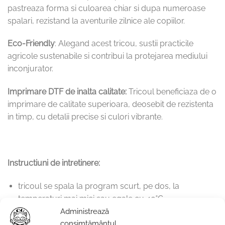
pastreaza forma si culoarea chiar si dupa numeroase
spalari, rezistand la aventurile zilnice ale copiilor.
Eco-Friendly
: Alegand acest tricou, sustii practicile
agricole sustenabile si contribui la protejarea mediului
inconjurator.
Imprimare DTF de inalta calitate:
Tricoul beneficiaza de o
imprimare de calitate superioara, deosebit de rezistenta
in timp, cu detalii precise si culori vibrante.
Instructiuni de intretinere:
tricoul se spala la program scurt, pe dos, la
temperaturi mai mici sau egale cu 40˚C
Administrează
nu se va folosi balsam de rufe. Compozitia chimica a
consimțământul