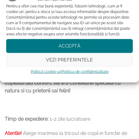
acestuia poate afecta intensitatea culorilor.
Pentru a oferi cea mai bună experiență, folosim tehnologii, cum ar fi
cookie-uri, pentru a stoca și/sau accesa informațiile despre dispozitive.
se calca doar pe dos, fara aburi deasupra printului
Consimțământul pentru aceste tehnologii ne permite să procesăm date,
cum ar fi comportamentul de navigare sau ID-uri unice pe acest site.
pentru mentinerea impecabila a printului, tricoul nu
Dacă nu îți dai consimțământul sau îți retragi consimțământul dat poate
va fi uscat la uscatorul de rufe
avea afecte negative asupra unor anumite funcționalități și funcții.
ACCEPTĂ
Acest tricou unisex pentru copii din bumbac organic, cu
VEZI PREFERINȚELE
pisici, nu este doar o piesa de imbracaminte adorabila, ci
Politică cookie-uri
Politica de confidentialitate
si o manifestare a iubirii pentru micile feline. Ofera-i
copilului tau confort, stil si o conexiune speciala cu
natura si cu prietenii sai felini!
Timp de expediere:
1-2 zile lucratoare
Atentie!
Alege marimea la tricoul de copii in functie de