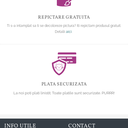
REPICTARE GRATUITA
Ti s-a intamplat sa ti se decoloreze pictura? Iti repictam produsul gratuit.
Detalii
aici
.
PLATA SECURIZATA
La noi poti plati linistit. Toate platile sunt securizate. PURRR!
INFO UTILE
CONTACT