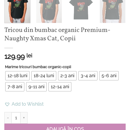
Tricou din bumbac organic Premium-
Naughty Xmas Cat, Copii
129.99
lei
Marime tricouri bumbac organic-copii
12-18 luni
18-24 luni
2-3 ani
3-4 ani
5-6 ani
7-8 ani
9-11 ani
12-14 ani
Add to Wishlist
Cantitate Tricou din bumbac organic Premium-Naughty Xmas Cat,
ADAUGĂ ÎN COȘ