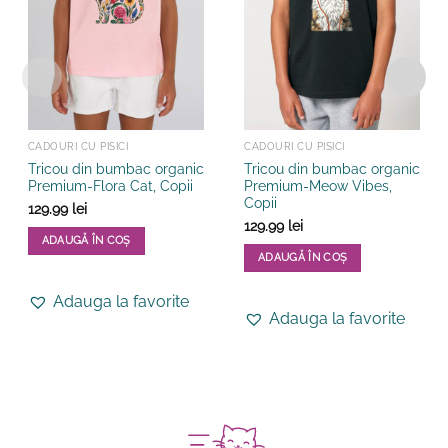
CADOURI CU PISICI
CADOURI CU PISICI
Tricou din bumbac organic
Tricou din bumbac organic
Premium-Flora Cat, Copii
Premium-Meow Vibes,
Copii
129.99
lei
129.99
lei
ADAUGĂ ÎN COȘ
ADAUGĂ ÎN COȘ
Acest
Acest
produs
Adauga la favorite
produs
are
Adauga la favorite
are
mai
mai
multe
multe
variații.
variații.
Opțiunile
Opțiunile
pot
pot
fi