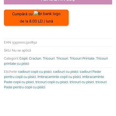
Cumpără cu
de la 8.00 LEI / lună
EAN:
5390001320852
SKU:
Nu se aplică
Categorii:
Copii
,
Craciun
,
Tricouri
,
Tricouri
,
Tricouri Printate
,
Tricouri
printate cu pisici
Etichete:
cadouri copii cu pisici
,
cadouri cu pisici
,
cadouri Paste
pentru copii cu pisici
,
imbracaminte copii cu pisici
,
imbracaminte
Paste copii cu pisici
,
tricouri copii cu pisici
,
tricouri cu pisici
,
tricouri
Paste pentru copii cu pisici