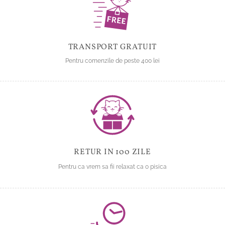
fi
alese
alese
în
în
pagina
pagina
produsului.
produsului.
TRANSPORT GRATUIT
Pentru comenzile de peste 400 lei
RETUR IN 100 ZILE
Pentru ca vrem sa fii relaxat ca o pisica