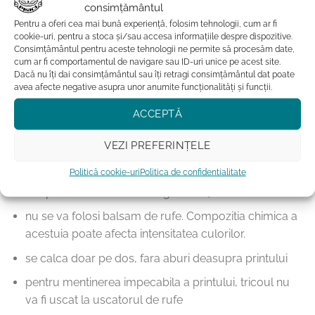
consimțământul
Pentru a oferi cea mai bună experiență, folosim tehnologii, cum ar fi
Fii in trend si alege sustenabilitatea cu tricourile nostre
cookie-uri, pentru a stoca și/sau accesa informațiile despre dispozitive.
eco-friendly, purrrfecte pentru iubitorii de pisici si
Consimțământul pentru aceste tehnologii ne permite să procesăm date,
pasionatii de moda deopotriva. Comanda acum si
cum ar fi comportamentul de navigare sau ID-uri unice pe acest site.
Dacă nu îți dai consimțământul sau îți retragi consimțământul dat poate
bucura-te de confortul si calitatea tricourilor Cu Pisici.
avea afecte negative asupra unor anumite funcționalități și funcții.
ACCEPTĂ
Instructiuni de intretinere:
VEZI PREFERINȚELE
Politică cookie-uri
Politica de confidentialitate
tricoul se spala la program scurt, pe dos, la
temperaturi mai mici sau egale cu 40˚C
nu se va folosi balsam de rufe. Compozitia chimica a
acestuia poate afecta intensitatea culorilor.
se calca doar pe dos, fara aburi deasupra printului
pentru mentinerea impecabila a printului, tricoul nu
va fi uscat la uscatorul de rufe