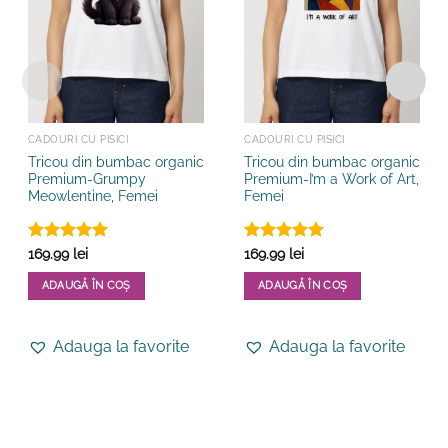
CADOURI CU PISICI
CADOURI CU PISICI
Tricou din bumbac organic
Tricou din bumbac organic
Premium-Grumpy
Premium-I’m a Work of Art,
Meowlentine, Femei
Femei
Evaluat la
Evaluat la
169.99
lei
169.99
lei
5
din 5
5
din 5
ADAUGĂ ÎN COȘ
ADAUGĂ ÎN COȘ
Acest
Acest
produs
produs
Adauga la favorite
Adauga la favorite
are
are
mai
mai
multe
multe
variații.
variații.
Opțiunile
Opțiunile