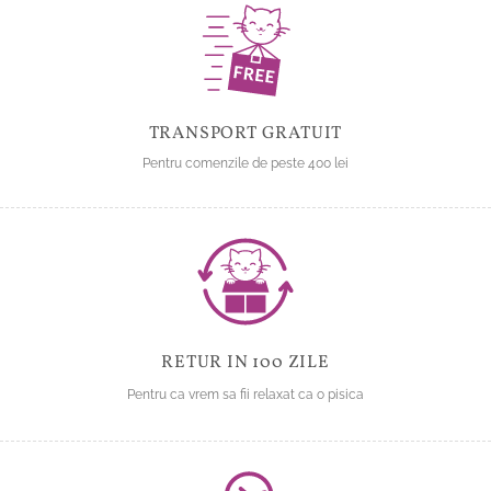
pot
pot
fi
fi
alese
alese
în
în
pagina
pagina
produsului.
produsului.
TRANSPORT GRATUIT
Pentru comenzile de peste 400 lei
RETUR IN 100 ZILE
Pentru ca vrem sa fii relaxat ca o pisica