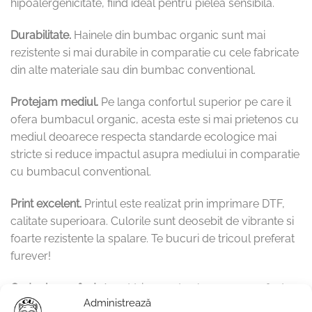
hipoalergenicitate, fiind ideal pentru pielea sensibila.
Durabilitate.
Hainele din bumbac organic sunt mai
rezistente si mai durabile in comparatie cu cele fabricate
din alte materiale sau din bumbac conventional.
Protejam mediul.
Pe langa confortul superior pe care il
ofera bumbacul organic, acesta este si mai prietenos cu
mediul deoarece respecta standarde ecologice mai
stricte si reduce impactul asupra mediului in comparatie
cu bumbacul conventional.
Print excelent.
Printul este realizat prin imprimare DTF,
calitate superioara. Culorile sunt deosebit de vibrante si
foarte rezistente la spalare. Te bucuri de tricoul preferat
furever!
Cadoul purrrfect.
Acest tricou este alegerea purrrfecta
Administrează
daca doresti sa oferi un cadou deosebit persoanei iubite.