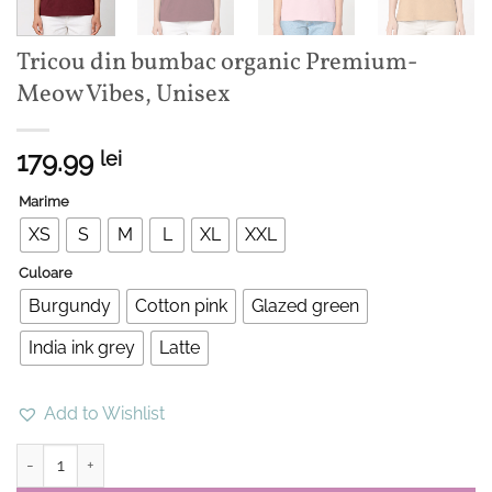
Tricou din bumbac organic Premium-
Meow Vibes, Unisex
179.99
lei
Marime
XS
S
M
L
XL
XXL
Culoare
Burgundy
Cotton pink
Glazed green
India ink grey
Latte
Add to Wishlist
Cantitate Tricou din bumbac organic Premium-Meow Vibes, Unise