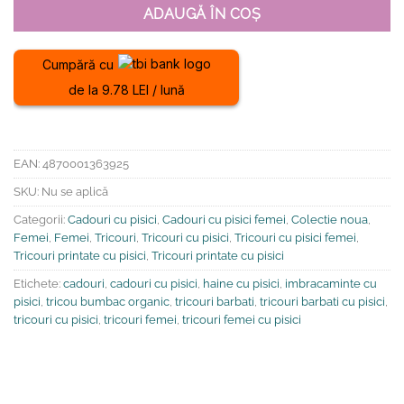
ADAUGĂ ÎN COȘ
Cumpără cu
de la 9.78 LEI / lună
EAN:
4870001363925
SKU:
Nu se aplică
Categorii:
Cadouri cu pisici
,
Cadouri cu pisici femei
,
Colectie noua
,
Femei
,
Femei
,
Tricouri
,
Tricouri cu pisici
,
Tricouri cu pisici femei
,
Tricouri printate cu pisici
,
Tricouri printate cu pisici
Etichete:
cadouri
,
cadouri cu pisici
,
haine cu pisici
,
imbracaminte cu
pisici
,
tricou bumbac organic
,
tricouri barbati
,
tricouri barbati cu pisici
,
tricouri cu pisici
,
tricouri femei
,
tricouri femei cu pisici