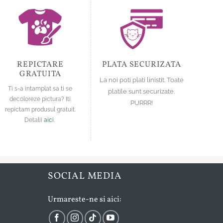
fi
fi
alese
alese
în
în
pagina
pagina
produsului.
produsului.
REPICTARE
PLATA SECURIZATA
GRATUITA
La noi poti plati linistit. Toate
Ti s-a intamplat sa ti se
platile sunt securizate.
decoloreze pictura? Iti
PURRR!
repictam produsul gratuit.
Detalii
aici
.
SOCIAL MEDIA
Urmareste-ne si aici: