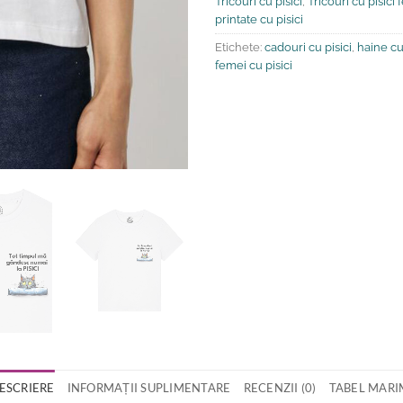
Tricouri cu pisici
,
Tricouri cu pisici
printate cu pisici
Etichete:
cadouri cu pisici
,
haine cu 
femei cu pisici
ESCRIERE
INFORMAȚII SUPLIMENTARE
RECENZII (0)
TABEL MARI