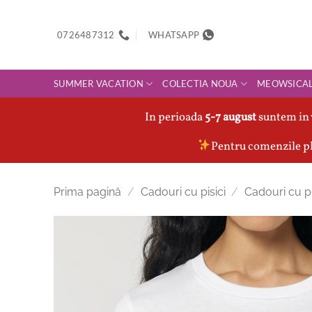
Skip
to
0726487312
WHATSAPP
content
SUMMER VACATION
COLECTIA NOUA
MEOWSICA
In perioada
5-7 august
suntem in 
Pentru comenzile pl
Prima pagină
/
Cadouri cu pisici
/
Cadouri cu pi