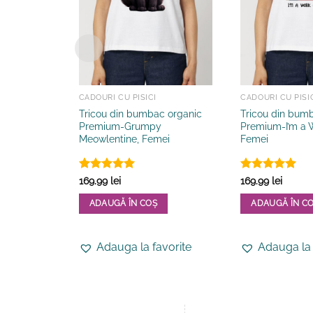
CADOURI CU PISICI
CADOURI CU PISI
Tricou din bumbac organic
Tricou din bum
Premium-Grumpy
Premium-I’m a W
Meowlentine, Femei
Femei
Evaluat la
Evaluat la
169.99
lei
169.99
lei
5
din 5
5
din 5
ADAUGĂ ÎN COȘ
ADAUGĂ ÎN C
Acest
Acest
produs
produs
Adauga la favorite
Adauga la 
are
are
mai
mai
multe
multe
variații.
variații.