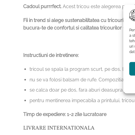
Cadoul purrrfect.
Acest tricou este alegerea purrrf
Fii in trend si alege sustenabilitatea cu tricourile
bucura-te de confortul si calitatea tricourilor Cu Pis
Pen
a s
teh
uri
dat
Instructiuni de intretinere:
tricoul se spala la program scurt, pe dos, la t
nu se va folosi balsam de rufe. Compozitia chimi
se calca doar pe dos, fara aburi deasupra print
pentru mentinerea impecabila a printului, tricoul
Timp de expediere: 1-2 zile lucratoare
LIVRARE INTERNATIONALA