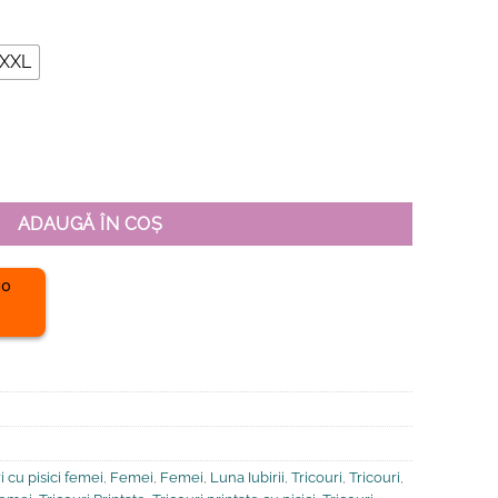
XXL
ganic Premium-Ma gandesc numai la pisici, Femei
ADAUGĂ ÎN COȘ
 cu pisici femei
,
Femei
,
Femei
,
Luna Iubirii
,
Tricouri
,
Tricouri
,