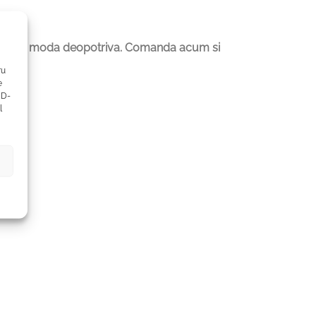
.
asionatii de moda deopotriva. Comanda acum si
ru
e
ID-
l