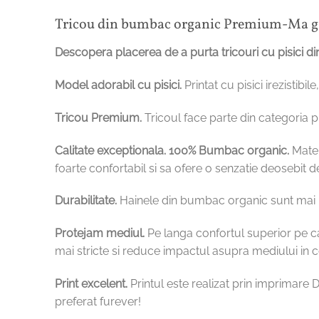
Tricou din bumbac organic Premium-Ma ga
Descopera placerea de a purta tricouri cu pisici di
Model adorabil cu pisici.
Printat cu pisici irezistib
Tricou Premium.
Tricoul face parte din categoria 
Calitate exceptionala.
100% Bumbac organic.
Mater
foarte confortabil si sa ofere o senzatie deosebit d
Durabilitate.
Hainele din bumbac organic sunt mai re
Protejam mediul.
Pe langa confortul superior pe c
mai stricte si reduce impactul asupra mediului i
Print excelent.
Printul este realizat prin imprimare D
preferat furever!