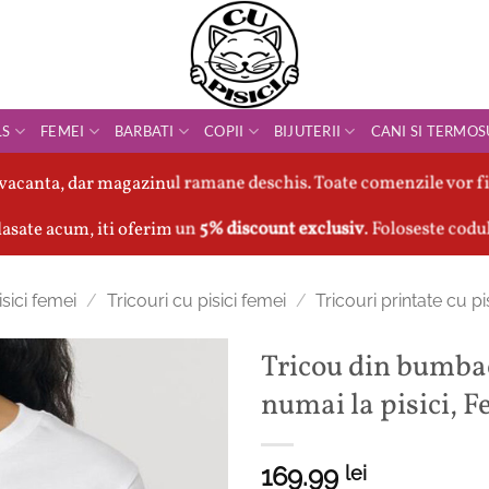
LS
FEMEI
BARBATI
COPII
BIJUTERII
CANI SI TERMOS
vacanta, dar magazinul ramane deschis. Toate comenzile vor fi
asate acum, iti oferim un
5% discount exclusiv
. Foloseste codu
sici femei
/
Tricouri cu pisici femei
/
Tricouri printate cu pi
Tricou din bumb
numai la pisici, 
169.99
lei