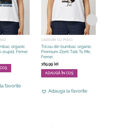
SICI
CADOURI CU PISICI
CADOURI CU 
umbac organic
Tricou din bumbac organic
Tricou din
-stupid, Femei
Premium-Don’t Talk To Me,
Premium-I
Femei
permanent 
169.99
lei
169.99
lei
 COȘ
ADAUGĂ ÎN COȘ
ADAUGĂ 
Acest
Acest
a favorite
produs
produs
Adauga la favorite
Adauga
are
are
mai
mai
multe
multe
variații.
variații.
Opțiunile
Opțiunile
pot
pot