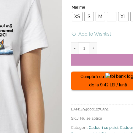
Marime
XS
S
M
L
XL
Add to Wishlist
Cantitate Tricou din bumbac or
Cumpără cu
de la 9.42 LEI / lună
EAN:
4940001276591
SKU:
Nu se aplică
Categorii:
Cadouri cu pisici
,
Cadouri