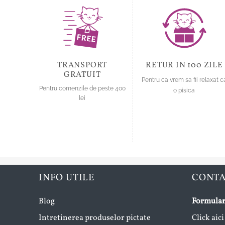
Opțiunile
Opțiunile
pot
pot
fi
fi
alese
alese
în
în
pagina
pagina
TRANSPORT
RETUR IN 100 ZILE
produsului.
produsului.
GRATUIT
Pentru ca vrem sa fii relaxat c
Pentru comenzile de peste 400
o pisica
lei
INFO UTILE
CONT
Blog
Formular
Intretinerea produselor pictate
Click aici