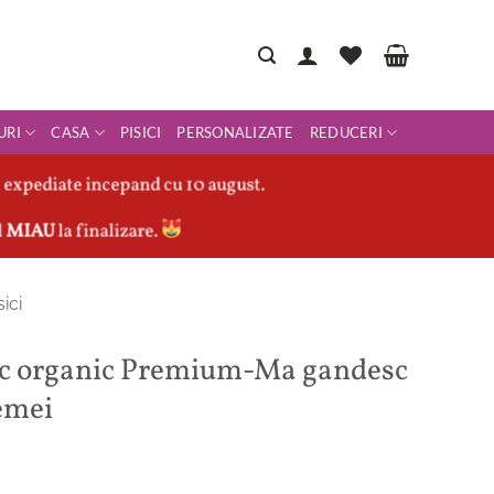
URI
CASA
PISICI
PERSONALIZATE
REDUCERI
 expediate incepand cu 10 august.
l
MIAU
la finalizare.
sici
ac organic Premium-Ma gandesc
Femei