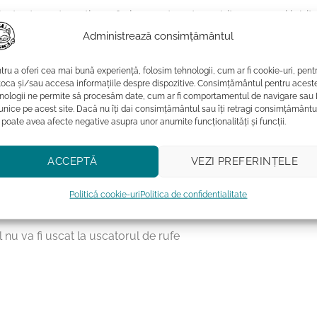
ecta daca doresti sa oferi un cadou deosebit persoanei iubite
Administrează consimțământul
 nostre eco-friendly, purrrfecte pentru iubitorii de pisici si p
ici.
tru a oferi cea mai bună experiență, folosim tehnologii, cum ar fi cookie-uri, pent
toca și/sau accesa informațiile despre dispozitive. Consimțământul pentru acest
nologii ne permite să procesăm date, cum ar fi comportamentul de navigare sau 
 unice pe acest site. Dacă nu îți dai consimțământul sau îți retragi consimțământu
 poate avea afecte negative asupra unor anumite funcționalități și funcții.
ACCEPTĂ
VEZI PREFERINȚELE
emperaturi mai mici sau egale cu 40˚C
ca a acestuia poate afecta intensitatea culorilor.
Politică cookie-uri
Politica de confidentialitate
ului
 nu va fi uscat la uscatorul de rufe