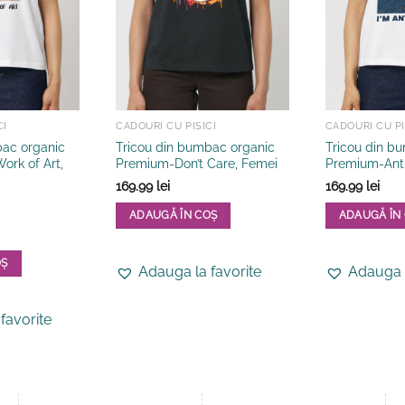
CI
CADOURI CU PISICI
CADOURI CU PI
bac organic
Tricou din bumbac organic
Tricou din b
ork of Art,
Premium-Don’t Care, Femei
Premium-Anti
169.99
lei
169.99
lei
ADAUGĂ ÎN COȘ
ADAUGĂ ÎN
Acest
Acest
produs
produs
OȘ
Adauga la favorite
Adauga l
are
are
mai
mai
favorite
multe
multe
variații.
variații.
Opțiunile
Opțiunile
pot
pot
fi
fi