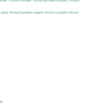
 femei
,
Tricouri Printate
,
Tricouri printate cu pisici
,
Tricouri
pisici
,
tricouri bumbac organic
,
tricouri cu pisici
,
tricouri
MI