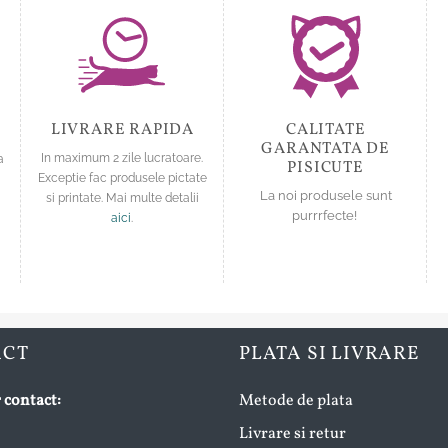
alese
alese
în
în
pagina
pagina
produsului.
produsului.
LIVRARE RAPIDA
CALITATE
GARANTATA DE
a
In maximum 2 zile lucratoare.
PISICUTE
Exceptie fac produsele pictate
La noi produsele sunt
si printate. Mai multe detalii
purrrfecte!
aici
.
ACT
PLATA SI LIVRARE
 contact:
Metode de plata
Livrare si retur