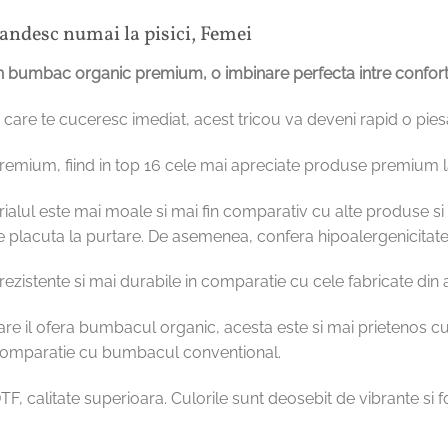
ndesc numai la pisici, Femei
n bumbac organic premium, o imbinare perfecta intre confort, st
ile, care te cuceresc imediat, acest tricou va deveni rapid o pie
premium, fiind in top 16 cele mai apreciate produse premium l
ialul este mai moale si mai fin comparativ cu alte produse si l
e placuta la purtare. De asemenea, confera hipoalergenicitate, 
zistente si mai durabile in comparatie cu cele fabricate din
are il ofera bumbacul organic, acesta este si mai prietenos
n comparatie cu bumbacul conventional.
TF, calitate superioara. Culorile sunt deosebit de vibrante si f