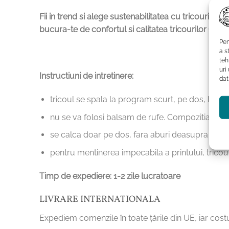
Fii in trend si alege sustenabilitatea cu tricourile
bucura-te de confortul si calitatea tricourilor Cu Pis
Pen
a s
teh
uri
Instructiuni de intretinere:
dat
tricoul se spala la program scurt, pe dos, la t
nu se va folosi balsam de rufe. Compozitia chimi
se calca doar pe dos, fara aburi deasupra print
pentru mentinerea impecabila a printului, tricoul
Timp de expediere: 1-2 zile lucratoare
LIVRARE INTERNATIONALA
Expediem comenzile în toate țările din UE, iar costu