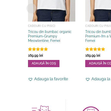
CADOURI CU PISICI
CADOURI CU PISI
Tricou din bumbac organic
Tricou din bum
Premium-Grumpy
Premium-I’m a W
Meowlentine, Femei
Femei
Evaluat la
Evaluat la
169.99
lei
169.99
lei
5
din 5
5
din 5
ADAUGĂ ÎN COȘ
ADAUGĂ ÎN C
Acest
Acest
produs
produs
Adauga la favorite
Adauga la 
are
are
mai
mai
multe
multe
variații.
variații.
Opțiunile
Opțiunile
pot
pot