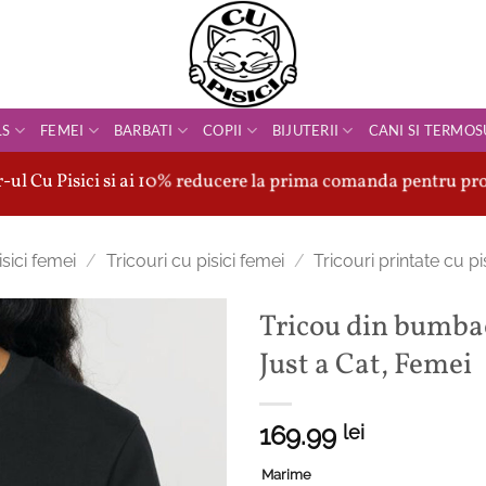
LS
FEMEI
BARBATI
COPII
BIJUTERII
CANI SI TERMOS
ul Cu Pisici si ai 10% reducere la prima comanda pentru pro
sici femei
/
Tricouri cu pisici femei
/
Tricouri printate cu pi
Tricou din bumba
Just a Cat, Femei
169.99
lei
Marime