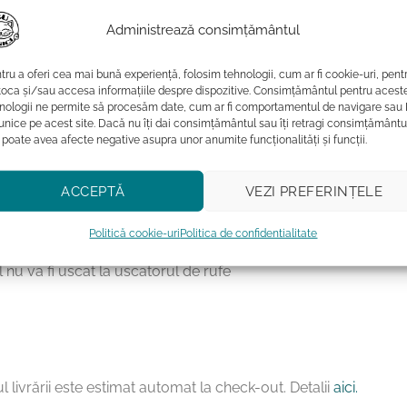
 nostre eco-friendly, purrrfecte pentru iubitorii de pisici si p
Administrează consimțământul
ici.
tru a oferi cea mai bună experiență, folosim tehnologii, cum ar fi cookie-uri, pent
toca și/sau accesa informațiile despre dispozitive. Consimțământul pentru acest
nologii ne permite să procesăm date, cum ar fi comportamentul de navigare sau 
 unice pe acest site. Dacă nu îți dai consimțământul sau îți retragi consimțământu
 poate avea afecte negative asupra unor anumite funcționalități și funcții.
emperaturi mai mici sau egale cu 40˚C
ACCEPTĂ
VEZI PREFERINȚELE
ca a acestuia poate afecta intensitatea culorilor.
Politică cookie-uri
Politica de confidentialitate
ului
 nu va fi uscat la uscatorul de rufe
l livrării este estimat automat la check-out. Detalii
aici.