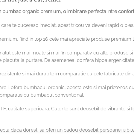
s not Just a Cat, Femei
n bumbac organic premium, o imbinare perfecta intre confort, st
ile, care te cuceresc imediat, acest tricou va deveni rapid o pie
premium, fiind in top 16 cele mai apreciate produse premium l
ialul este mai moale si mai fin comparativ cu alte produse si l
e placuta la purtare. De asemenea, confera hipoalergenicitate, 
zistente si mai durabile in comparatie cu cele fabricate din
are il ofera bumbacul organic, acesta este si mai prietenos
n comparatie cu bumbacul conventional.
TF, calitate superioara. Culorile sunt deosebit de vibrante si f
ecta daca doresti sa oferi un cadou deosebit persoanei iubite