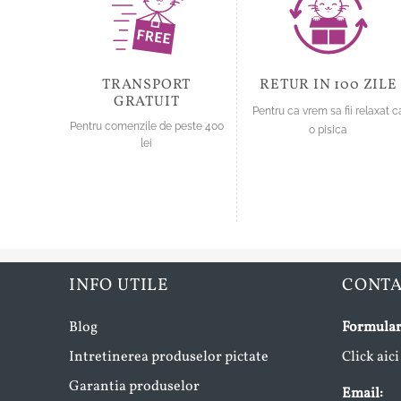
fi
fi
alese
alese
în
în
pagina
pagina
TRANSPORT
RETUR IN 100 ZILE
produsului.
produsului.
GRATUIT
Pentru ca vrem sa fii relaxat c
Pentru comenzile de peste 400
o pisica
lei
INFO UTILE
CONT
Blog
Formular
Intretinerea produselor pictate
Click aici
Garantia produselor
Email: