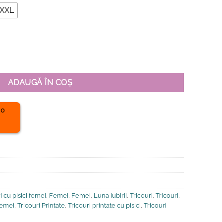
XXL
anic Premium-A Cat is not Just a Cat, Femei
ADAUGĂ ÎN COȘ
 cu pisici femei
,
Femei
,
Femei
,
Luna Iubirii
,
Tricouri
,
Tricouri
,
 femei
,
Tricouri Printate
,
Tricouri printate cu pisici
,
Tricouri