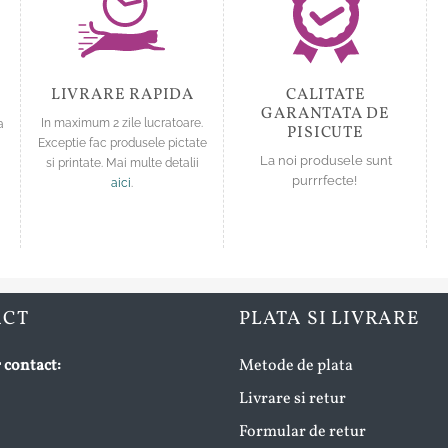
în
în
pagina
pagina
produsului.
produsului.
LIVRARE RAPIDA
CALITATE
GARANTATA DE
a
In maximum 2 zile lucratoare.
PISICUTE
Exceptie fac produsele pictate
La noi produsele sunt
si printate. Mai multe detalii
purrrfecte!
aici
.
ACT
PLATA SI LIVRARE
 contact:
Metode de plata
Livrare si retur
Formular de retur