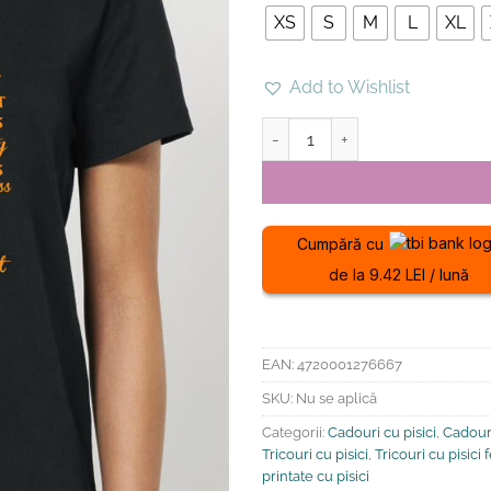
XS
S
M
L
XL
Add to Wishlist
Cantitate Tricou din bumbac org
Cumpără cu
de la 9.42 LEI / lună
EAN:
4720001276667
SKU:
Nu se aplică
Categorii:
Cadouri cu pisici
,
Cadouri
Tricouri cu pisici
,
Tricouri cu pisici
printate cu pisici