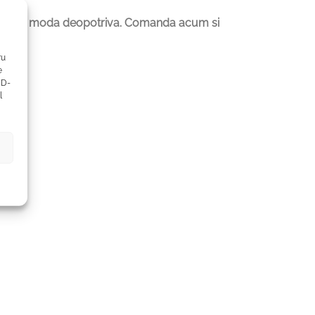
asionatii de moda deopotriva. Comanda acum si
ru
e
ID-
l