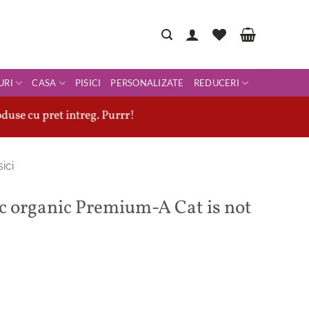
URI
CASA
PISICI
PERSONALIZATE
REDUCERI
duse cu pret intreg. Purrr!
sici
c organic Premium-A Cat is not