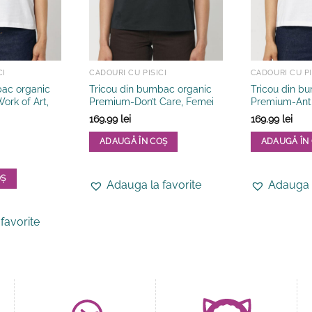
CI
CADOURI CU PISICI
CADOURI CU PI
bac organic
Tricou din bumbac organic
Tricou din b
ork of Art,
Premium-Don’t Care, Femei
Premium-Anti
169.99
lei
169.99
lei
ADAUGĂ ÎN COȘ
ADAUGĂ ÎN
Acest
Acest
produs
produs
OȘ
Adauga la favorite
Adauga l
are
are
mai
mai
favorite
multe
multe
variații.
variații.
Opțiunile
Opțiunile
pot
pot
fi
fi
alese
alese