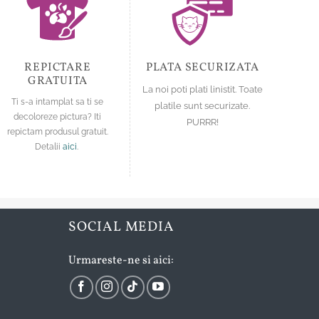
alese
alese
în
în
pagina
pagina
produsului.
produsului.
REPICTARE
PLATA SECURIZATA
GRATUITA
La noi poti plati linistit. Toate
Ti s-a intamplat sa ti se
platile sunt securizate.
decoloreze pictura? Iti
PURRR!
repictam produsul gratuit.
Detalii
aici
.
SOCIAL MEDIA
Urmareste-ne si aici: