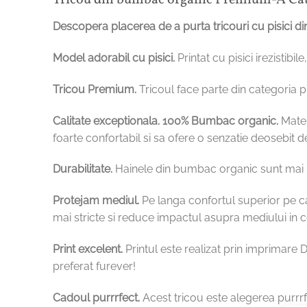
Tricou din bumbac organic Premium-A Cat i
Descopera placerea de a purta tricouri cu pisici di
Model adorabil cu pisici.
Printat cu pisici irezistib
Tricou Premium.
Tricoul face parte din categoria 
Calitate exceptionala.
100% Bumbac organic.
Mater
foarte confortabil si sa ofere o senzatie deosebit d
Durabilitate.
Hainele din bumbac organic sunt mai re
Protejam mediul.
Pe langa confortul superior pe c
mai stricte si reduce impactul asupra mediului i
Print excelent.
Printul este realizat prin imprimare D
preferat furever!
Cadoul purrrfect.
Acest tricou este alegerea purrrf