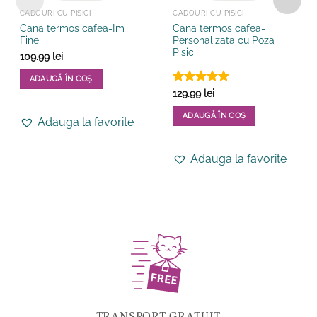
CADOURI CU PISICI
CADOURI CU PISICI
Cana termos cafea-I’m
Cana termos cafea-
Fine
Personalizata cu Poza
Pisicii
109.99
lei
ADAUGĂ ÎN COȘ
Evaluat la
129.99
lei
5
din 5
ADAUGĂ ÎN COȘ
Adauga la favorite
Acest
produs
Adauga la favorite
are
mai
multe
variații.
Opțiunile
pot
fi
alese
în
pagina
produsului.