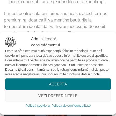
pentru orice iubitor de pisici indiferent de anotimp.
Perfect pentru calatorii, birou sau acasa, acest termos
premium nu doar ca iti va mentine bauturile la
temperatura ideala, dar va fi si un accesoriu deosebit
care iti va reflecta stilul si personalitatea.
Administrează
Alege-ti culoarea preferata si bucura-te de bauturile tale
consimțământul
favorite in orice moment al zilei! Purrr!
Pentru a oferi cea mai bună experiență, folosim tehnologii, cum ar fi
cookie-uri, pentru a stoca și/sau accesa informațiile despre dispozitive.
Consimțământul pentru aceste tehnologii ne permite să procesăm date,
Timp de expediere: 2-6 zile lucratoare
cum ar fi comportamentul de navigare sau ID-uri unice pe acest site.
Dacă nu îți dai consimțământul sau îți retragi consimțământul dat poate
avea afecte negative asupra unor anumite funcționalități și funcții.
ACCEPTĂ
VEZI PREFERINȚELE
Politică cookie-uri
Politica de confidentialitate
Dă clic pentru a accepta cookie-urile
pentru marketing și pentru a activa