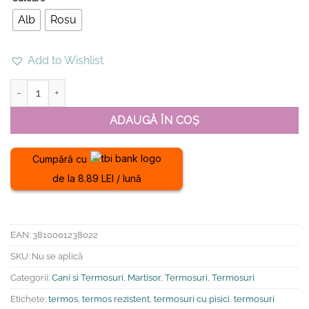
Alb
Rosu
Add to Wishlist
Cantitate Termos Premium, inox reciclat-Curious Cat
ADAUGĂ ÎN COȘ
Cumpără cu
de la 8.89 LEI / lună
EAN:
3810001238022
SKU:
Nu se aplică
Categorii:
Cani si Termosuri
,
Martisor
,
Termosuri
,
Termosuri
Etichete:
termos
,
termos rezistent
,
termosuri cu pisici
,
termosuri