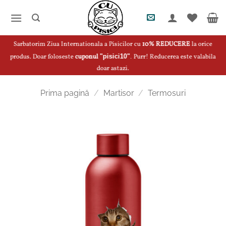
Skip
to
content
Sarbatorim Ziua Internationala a Pisicilor cu
10% REDUCERE
la orice
produs. Doar foloseste
cuponul
"pisici10"
.
Purr! Reducerea este valabila
doar astazi.
Prima pagină
/
Martisor
/
Termosuri