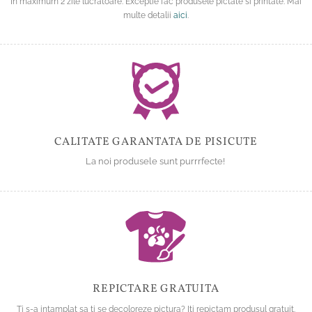
In maximum 2 zile lucratoare. Exceptie fac produsele pictate si printate. Mai
multe detalii
aici
.
CALITATE GARANTATA DE PISICUTE
La noi produsele sunt purrrfecte!
REPICTARE GRATUITA
Ti s-a intamplat sa ti se decoloreze pictura? Iti repictam produsul gratuit.