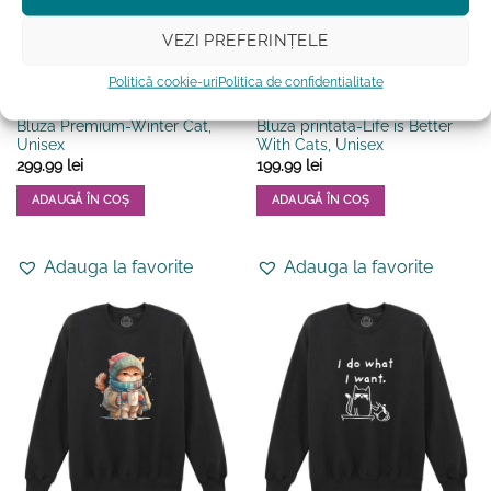
alese
alese
în
în
VEZI PREFERINȚELE
pagina
pagina
produsului.
produsului.
Politică cookie-uri
Politica de confidentialitate
BARBATI
BLUZE
Bluza Premium-Winter Cat,
Bluza printata-Life is Better
Unisex
With Cats, Unisex
299.99
lei
199.99
lei
ADAUGĂ ÎN COȘ
ADAUGĂ ÎN COȘ
Acest
Acest
produs
produs
Adauga la favorite
Adauga la favorite
are
are
mai
mai
multe
multe
variații.
variații.
Opțiunile
Opțiunile
pot
pot
fi
fi
alese
alese
în
în
pagina
pagina