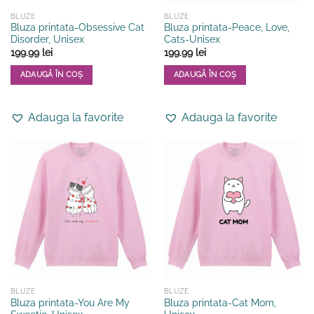
BLUZE
BLUZE
Bluza printata-Obsessive Cat
Bluza printata-Peace, Love,
Disorder, Unisex
Cats-Unisex
199.99
lei
199.99
lei
ADAUGĂ ÎN COȘ
ADAUGĂ ÎN COȘ
Acest
Acest
produs
produs
Adauga la favorite
Adauga la favorite
are
are
mai
mai
multe
multe
variații.
variații.
Opțiunile
Opțiunile
pot
pot
fi
fi
alese
alese
în
în
pagina
pagina
produsului.
produsului.
BLUZE
BLUZE
Bluza printata-You Are My
Bluza printata-Cat Mom,