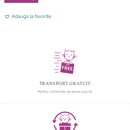
Acest
produs
Adauga la favorite
are
mai
multe
variații.
Opțiunile
pot
fi
alese
în
pagina
produsului.
TRANSPORT GRATUIT
Pentru comenzile de peste 400 lei