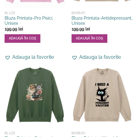
produsului.
produsului.
BLUZE
BARBATI
Bluza Printata-Pro Pisici,
Bluza Printata-Antidepressant,
Unisex
Unisex
199.99
lei
199.99
lei
ADAUGĂ ÎN COȘ
ADAUGĂ ÎN COȘ
Acest
Acest
produs
produs
Adauga la favorite
Adauga la favorite
are
are
mai
mai
multe
multe
variații.
variații.
Opțiunile
Opțiunile
pot
pot
fi
fi
alese
alese
în
în
pagina
pagina
produsului.
produsului.
BLUZE
BARBATI