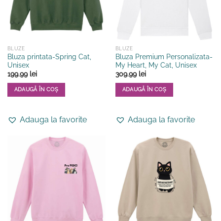
BLUZE
BLUZE
Bluza printata-Spring Cat,
Bluza Premium Personalizata-
Unisex
My Heart, My Cat, Unisex
199.99
lei
309.99
lei
ADAUGĂ ÎN COȘ
ADAUGĂ ÎN COȘ
Acest
Acest
produs
produs
Adauga la favorite
Adauga la favorite
are
are
mai
mai
multe
multe
variații.
variații.
Opțiunile
Opțiunile
pot
pot
fi
fi
alese
alese
în
în
pagina
pagina