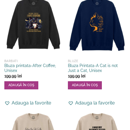
multe
multe
variații.
variații.
Opțiunile
Opțiunile
pot
pot
fi
fi
alese
alese
în
în
pagina
pagina
produsului.
produsului.
BARBATI
BLUZE
Bluza printata-After Coffee,
Bluza Printata-A Cat is not
Unisex
Just a Cat, Unisex
199.99
lei
199.99
lei
ADAUGĂ ÎN COȘ
ADAUGĂ ÎN COȘ
Acest
Acest
produs
produs
Adauga la favorite
Adauga la favorite
are
are
mai
mai
multe
multe
variații.
variații.
Opțiunile
Opțiunile