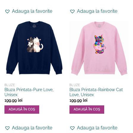
produs
produs
Adauga la favorite
Adauga la favorite
are
are
mai
mai
multe
multe
variații.
variații.
Opțiunile
Opțiunile
pot
pot
fi
fi
alese
alese
în
în
pagina
pagina
produsului.
produsului.
BLUZE
BLUZE
Bluza Printata-Pure Love,
Bluza Printata-Rainbow Cat
Unisex
Love, Unisex
199.99
lei
199.99
lei
ADAUGĂ ÎN COȘ
ADAUGĂ ÎN COȘ
Acest
Acest
produs
produs
Adauga la favorite
Adauga la favorite
are
are