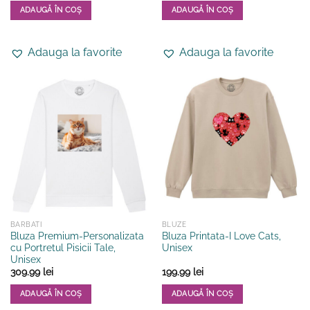
ADAUGĂ ÎN COȘ
ADAUGĂ ÎN COȘ
Acest
Acest
produs
produs
Adauga la favorite
Adauga la favorite
are
are
mai
mai
multe
multe
variații.
variații.
Opțiunile
Opțiunile
pot
pot
fi
fi
alese
alese
în
în
pagina
pagina
produsului.
produsului.
BARBATI
BLUZE
Bluza Premium-Personalizata
Bluza Printata-I Love Cats,
cu Portretul Pisicii Tale,
Unisex
Unisex
309.99
lei
199.99
lei
ADAUGĂ ÎN COȘ
ADAUGĂ ÎN COȘ
Acest
Acest