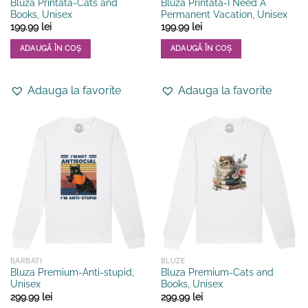
Bluza Printata-Cats and
Bluza Printata-I Need A
Books, Unisex
Permanent Vacation, Unisex
199.99
lei
199.99
lei
ADAUGĂ ÎN COȘ
ADAUGĂ ÎN COȘ
Acest
Acest
produs
produs
Adauga la favorite
Adauga la favorite
are
are
mai
mai
multe
multe
variații.
variații.
Opțiunile
Opțiunile
pot
pot
fi
fi
alese
alese
în
în
pagina
pagina
produsului.
produsului.
BARBATI
BLUZE
Bluza Premium-Anti-stupid,
Bluza Premium-Cats and
Unisex
Books, Unisex
299.99
lei
299.99
lei