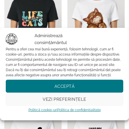
multe
multe
variații.
variații.
Opțiunile
Opțiunile
pot
pot
fi
fi
alese
alese
Administrează
în
în
consimțământul
pagina
pagina
Pentru a oferi cea mai bună experiență, folosim tehnologii, cum ar fi
produsului.
produsului.
cookie-uri, pentru a stoca și/sau accesa informațiile despre dispozitive.
Consimțământul pentru aceste tehnologii ne permite să procesăm date,
MARTISOR
CADOURI CU PISICI
cum ar fi comportamentul de navigare sau ID-uri unice pe acest site.
Tricou din bumbac organic
Tricou din bumbac organic
Dacă nu îți dai consimțământul sau îți retragi consimțământul dat poate
Premium-Life Is Better With
Premium-Super Cute Cat,
avea afecte negative asupra unor anumite funcționalități și funcții.
Cats, Femei
Femei
169.99
lei
169.99
lei
ACCEPTĂ
ADAUGĂ ÎN COȘ
ADAUGĂ ÎN COȘ
Acest
Acest
VEZI PREFERINȚELE
produs
produs
Adauga la favorite
Adauga la favorite
are
are
Politică cookie-uri
Politica de confidentialitate
mai
mai
multe
multe
variații.
variații.