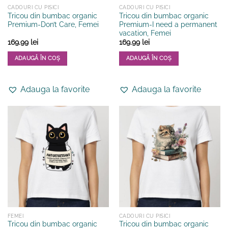
CADOURI CU PISICI
CADOURI CU PISICI
Tricou din bumbac organic
Tricou din bumbac organic
Premium-Don’t Care, Femei
Premium-I need a permanent
vacation, Femei
169.99
lei
169.99
lei
ADAUGĂ ÎN COȘ
ADAUGĂ ÎN COȘ
Acest
Acest
produs
produs
Adauga la favorite
Adauga la favorite
are
are
mai
mai
multe
multe
variații.
variații.
Opțiunile
Opțiunile
pot
pot
fi
fi
alese
alese
în
în
pagina
pagina
produsului.
produsului.
FEMEI
CADOURI CU PISICI
Tricou din bumbac organic
Tricou din bumbac organic