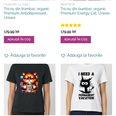
CADOURI CU PISICI
MARTISOR
Tricou din bumbac organic
Tricou din bumbac organic
Premium-Antidepressant,
Premium-Energy Cat, Unisex
Unisex
Evaluat la
179.99
lei
179.99
lei
5
din 5
ADAUGĂ ÎN COȘ
ADAUGĂ ÎN COȘ
Acest
Acest
produs
produs
Adauga la favorite
Adauga la favorite
are
are
mai
mai
multe
multe
variații.
variații.
Opțiunile
Opțiunile
pot
pot
fi
fi
alese
alese
în
în
pagina
pagina
produsului.
produsului.