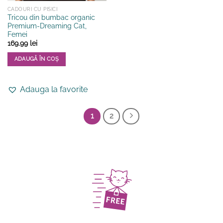
CADOURI CU PISICI
Tricou din bumbac organic
Premium-Dreaming Cat,
Femei
169.99
lei
ADAUGĂ ÎN COȘ
Acest
produs
Adauga la favorite
are
mai
multe
1
2
variații.
Opțiunile
pot
fi
alese
în
pagina
produsului.