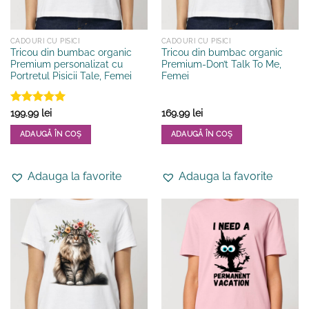
pagina
pagina
produsului.
produsului.
CADOURI CU PISICI
CADOURI CU PISICI
Tricou din bumbac organic
Tricou din bumbac organic
Premium personalizat cu
Premium-Don’t Talk To Me,
Portretul Pisicii Tale, Femei
Femei
Evaluat la
199.99
lei
169.99
lei
5
din 5
ADAUGĂ ÎN COȘ
ADAUGĂ ÎN COȘ
Acest
Acest
produs
produs
Adauga la favorite
Adauga la favorite
are
are
mai
mai
multe
multe
variații.
variații.
Opțiunile
Opțiunile
pot
pot
fi
fi
alese
alese
în
în