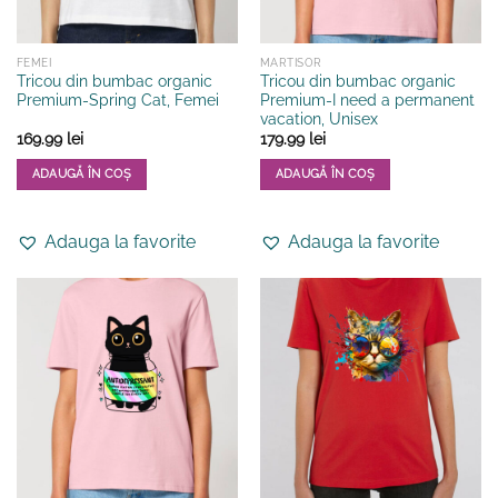
pagina
pagina
produsului.
produsului.
FEMEI
MARTISOR
Tricou din bumbac organic
Tricou din bumbac organic
Premium-Spring Cat, Femei
Premium-I need a permanent
vacation, Unisex
169.99
lei
179.99
lei
ADAUGĂ ÎN COȘ
ADAUGĂ ÎN COȘ
Acest
Acest
produs
produs
Adauga la favorite
Adauga la favorite
are
are
mai
mai
multe
multe
variații.
variații.
Opțiunile
Opțiunile
pot
pot
fi
fi
alese
alese
în
în
pagina
pagina
produsului.
produsului.