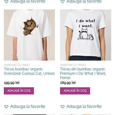
Adauga la favorite
Adauga la favorite
are
are
mai
mai
multe
multe
variații.
variații.
Opțiunile
Opțiunile
pot
pot
fi
fi
alese
alese
în
în
pagina
pagina
produsului.
produsului.
CADOURI CU PISICI
CADOURI CU PISICI
Tricou bumbac organic
Tricou din bumbac organic
Oversized-Curious Cat, Unisex
Premium-I Do What I Want,
Femei
199.99
lei
169.99
lei
ADAUGĂ ÎN COȘ
ADAUGĂ ÎN COȘ
Acest
Acest
produs
produs
Adauga la favorite
Adauga la favorite
are
are
mai
mai