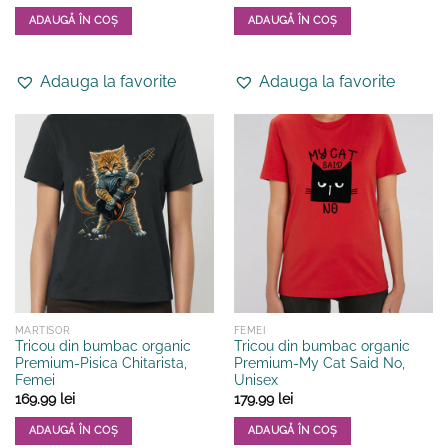
ADAUGĂ ÎN COȘ
ADAUGĂ ÎN COȘ
Acest
Acest
produs
produs
Adauga la favorite
Adauga la favorite
are
are
mai
mai
multe
multe
variații.
variații.
Opțiunile
Opțiunile
pot
pot
fi
fi
alese
alese
în
în
pagina
pagina
produsului.
produsului.
MARTISOR
FEMEI
Tricou din bumbac organic
Tricou din bumbac organic
Premium-Pisica Chitarista,
Premium-My Cat Said No,
Femei
Unisex
169.99
lei
179.99
lei
ADAUGĂ ÎN COȘ
ADAUGĂ ÎN COȘ