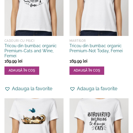
fi
fi
alese
alese
în
în
pagina
pagina
produsului.
produsului.
CADOURI CU PISICI
MARTISOR
Tricou din bumbac organic
Tricou din bumbac organic
Premium-Cats and Wine,
Premium-Not Today, Femei
Femei
169.99
lei
169.99
lei
ADAUGĂ ÎN COȘ
ADAUGĂ ÎN COȘ
Acest
Acest
produs
produs
Adauga la favorite
Adauga la favorite
are
are
mai
mai
multe
multe
variații.
variații.
Opțiunile
Opțiunile
pot
pot
fi
fi