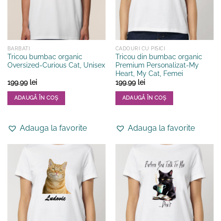
BARBATI
CADOURI CU PISICI
Tricou bumbac organic
Tricou din bumbac organic
Oversized-Curious Cat, Unisex
Premium Personalizat-My
Heart, My Cat, Femei
199.99
lei
199.99
lei
ADAUGĂ ÎN COȘ
ADAUGĂ ÎN COȘ
Acest
Acest
produs
produs
Adauga la favorite
Adauga la favorite
are
are
mai
mai
multe
multe
variații.
variații.
Opțiunile
Opțiunile
pot
pot
fi
fi
alese
alese
în
în