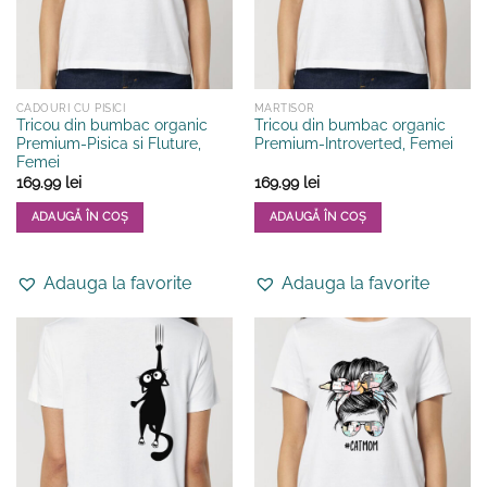
alese
alese
în
în
pagina
pagina
produsului.
produsului.
CADOURI CU PISICI
MARTISOR
Tricou din bumbac organic
Tricou din bumbac organic
Premium-Pisica si Fluture,
Premium-Introverted, Femei
Femei
169.99
lei
169.99
lei
ADAUGĂ ÎN COȘ
ADAUGĂ ÎN COȘ
Acest
Acest
produs
produs
Adauga la favorite
Adauga la favorite
are
are
mai
mai
multe
multe
variații.
variații.
Opțiunile
Opțiunile
pot
pot
fi
fi
alese
alese
în
în