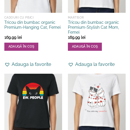
pagina
pagina
produsului.
produsului.
CADOURI CU PISICI
MARTISOR
Tricou din bumbac organic
Tricou din bumbac organic
Premium-Hanging Cat, Femei
Premium-Stylish Cat Mom,
Femei
169.99
lei
169.99
lei
ADAUGĂ ÎN COȘ
ADAUGĂ ÎN COȘ
Acest
Acest
produs
produs
Adauga la favorite
Adauga la favorite
are
are
mai
mai
multe
multe
variații.
variații.
Opțiunile
Opțiunile
pot
pot
fi
fi
alese
alese
în
în
pagina
pagina
produsului.
produsului.