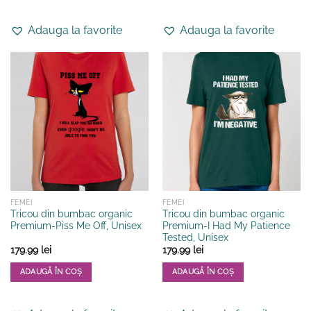
Acest
Acest
produs
produs
Adauga la favorite
Adauga la favorite
are
are
mai
mai
multe
multe
variații.
variații.
Opțiunile
Opțiunile
pot
pot
fi
fi
alese
alese
în
în
pagina
pagina
produsului.
produsului.
FEMEI
FEMEI
Tricou din bumbac organic
Tricou din bumbac organic
Premium-Piss Me Off, Unisex
Premium-I Had My Patience
Tested, Unisex
179.99
lei
179.99
lei
ADAUGĂ ÎN COȘ
ADAUGĂ ÎN COȘ
Acest
Acest
produs
produs