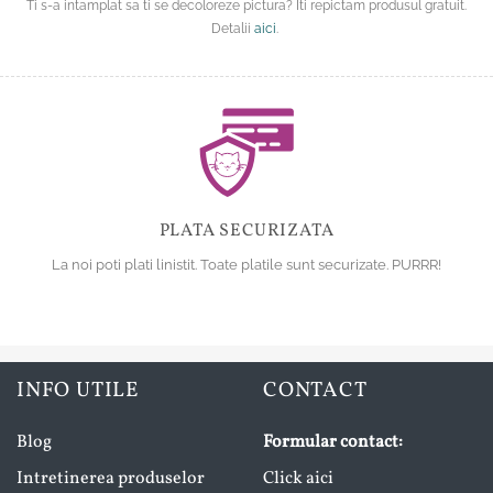
Ti s-a intamplat sa ti se decoloreze pictura? Iti repictam produsul gratuit.
Detalii
aici
.
PLATA SECURIZATA
La noi poti plati linistit. Toate platile sunt securizate. PURRR!
INFO UTILE
CONTACT
Blog
Formular contact:
Intretinerea produselor
Click aici