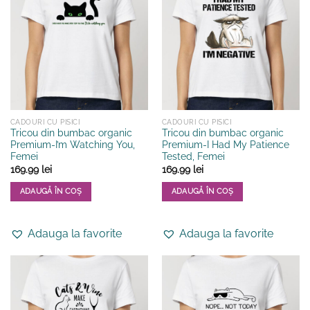
Opțiunile
Opțiunile
pot
pot
fi
fi
alese
alese
în
în
pagina
pagina
produsului.
produsului.
CADOURI CU PISICI
CADOURI CU PISICI
Tricou din bumbac organic
Tricou din bumbac organic
Premium-I’m Watching You,
Premium-I Had My Patience
Femei
Tested, Femei
169.99
lei
169.99
lei
ADAUGĂ ÎN COȘ
ADAUGĂ ÎN COȘ
Acest
Acest
produs
produs
Adauga la favorite
Adauga la favorite
are
are
mai
mai
multe
multe
variații.
variații.
Opțiunile
Opțiunile
pot
pot