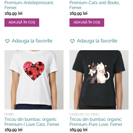
Premium-Antidepressant,
Premium-Cats and Books,
Femei
Femei
169.99
lei
169.99
lei
ADAUGĂ ÎN COȘ
ADAUGĂ ÎN COȘ
Acest
Acest
produs
produs
Adauga la favorite
Adauga la favorite
are
are
mai
mai
multe
multe
variații.
variații.
Opțiunile
Opțiunile
pot
pot
fi
fi
alese
alese
în
în
pagina
pagina
produsului.
produsului.
FEMEI
CADOURI CU PISICI
Tricou din bumbac organic
Tricou din bumbac organic
Premium-I Love Cats, Femei
Premium-Pure Love, Femei
169.99
lei
169.99
lei