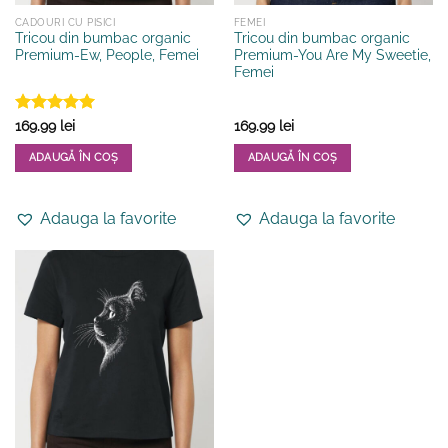
CADOURI CU PISICI
FEMEI
Tricou din bumbac organic
Tricou din bumbac organic
Premium-Ew, People, Femei
Premium-You Are My Sweetie,
Femei
Evaluat la
169.99
lei
169.99
lei
5
din 5
ADAUGĂ ÎN COȘ
ADAUGĂ ÎN COȘ
Acest
Acest
produs
produs
Adauga la favorite
Adauga la favorite
are
are
mai
mai
multe
multe
variații.
variații.
Opțiunile
Opțiunile
pot
pot
fi
fi
alese
alese
în
în
pagina
pagina
produsului.
produsului.