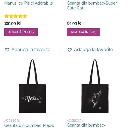
Geanta din bumbac-Super
Manusi cu Pisici Adorabile
Cute Cat
Evaluat la
129.99
lei
84.99
lei
5
din 5
ADAUGĂ ÎN COȘ
ADAUGĂ ÎN COȘ
Acest
produs
Adauga la favorite
Adauga la favorite
are
mai
multe
variații.
Opțiunile
pot
fi
alese
în
pagina
produsului.
ACCESORII
ACCESORII
Geanta din bumbac-
Geanta din bumbac-Meow