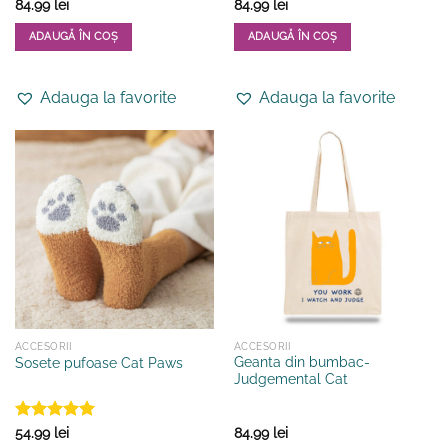
Evaluat
84.99
lei
84.99
lei
la
4
din
5
ADAUGĂ ÎN COȘ
ADAUGĂ ÎN COȘ
Adauga la favorite
Adauga la favorite
ACCESORII
ACCESORII
Geanta din bumbac-
Sosete pufoase Cat Paws
Judgemental Cat
Evaluat la
54.99
lei
84.99
lei
5
din 5