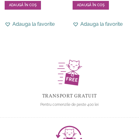
ADAUGĂ ÎN COȘ
ADAUGĂ ÎN COȘ
Acest
produs
Adauga la favorite
Adauga la favorite
are
mai
multe
variații.
Opțiunile
pot
fi
alese
în
pagina
produsului.
TRANSPORT GRATUIT
Pentru comenzile de peste 400 lei