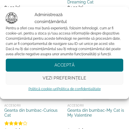
Dreaming Cat
84.99
lei
84.99
lei
Administrează
ADAUGĂ ÎN COȘ
ADAUGĂ ÎN COȘ
consimțământul
Pentru a oferi cea mai bună experiență, folosim tehnologii, cum ar fi
cookie-uri, pentru a stoca și/sau accesa informațiile despre dispozitive.
Adauga la favorite
Adauga la favorite
Consimțământul pentru aceste tehnologii ne permite să procesăm date,
cum ar fi comportamentul de navigare sau ID-uri unice pe acest site.
Dacă nu îți dai consimțământul sau îți retragi consimțământul dat poate
avea afecte negative asupra unor anumite funcționalități și funcții.
ACCEPTĂ
VEZI PREFERINȚELE
Politică cookie-uri
Politica de confidentialitate
ACCESORII
ACCESORII
Geanta din bumbac-Curious
Geanta din bumbac-My Cat is
Cat
My Valentine