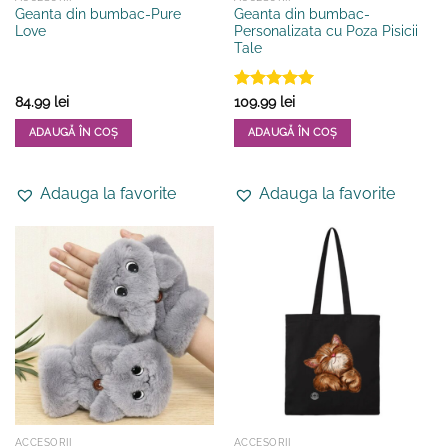
Geanta din bumbac-Pure
Geanta din bumbac-
Love
Personalizata cu Poza Pisicii
Tale
Evaluat la
84.99
lei
109.99
lei
5
din 5
ADAUGĂ ÎN COȘ
ADAUGĂ ÎN COȘ
Adauga la favorite
Adauga la favorite
ACCESORII
ACCESORII