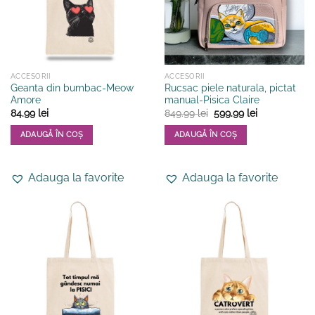
ACCESORII
ACCESORII
Geanta din bumbac-Meow
Rucsac piele naturala, pictat
Amore
manual-Pisica Claire
Prețul
Prețul
84.99
lei
849.99
lei
599.99
lei
inițial
curent
a
este:
ADAUGĂ ÎN COȘ
ADAUGĂ ÎN COȘ
fost:
599.99 lei.
849.99 lei.
Adauga la favorite
Adauga la favorite