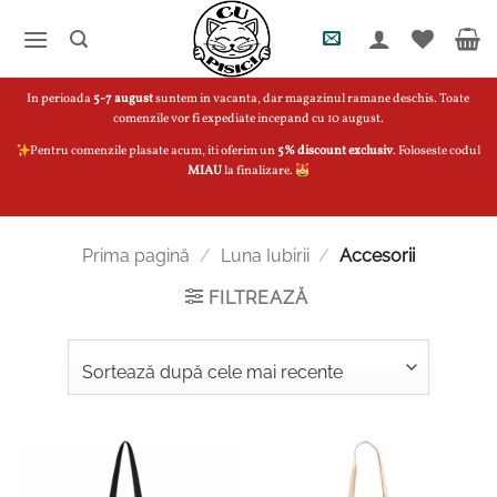
Skip
to
content
In perioada
5-7 august
suntem in vacanta, dar magazinul ramane deschis. Toate
comenzile vor fi expediate incepand cu 10 august.
Pentru comenzile plasate acum, iti oferim un
5% discount exclusiv
. Foloseste codul
MIAU
la finalizare.
Prima pagină
/
Luna Iubirii
/
Accesorii
FILTREAZĂ