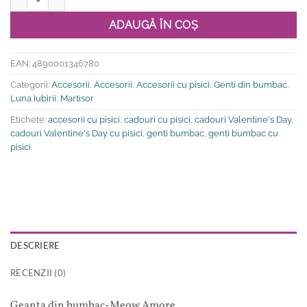
ADAUGĂ ÎN COȘ
EAN:
4890001346780
Categorii:
Accesorii
,
Accesorii
,
Accesorii cu pisici
,
Genti din bumbac
,
Luna Iubirii
,
Martisor
Etichete:
accesorii cu pisici
,
cadouri cu pisici
,
cadouri Valentine's Day
,
cadouri Valentine's Day cu pisici
,
genti bumbac
,
genti bumbac cu
pisici
DESCRIERE
RECENZII (0)
Geanta din bumbac-Meow Amore