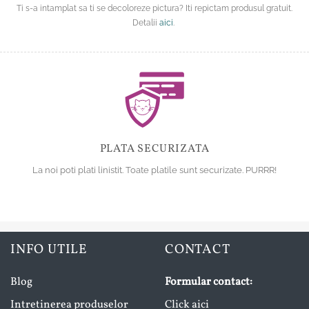
Ti s-a intamplat sa ti se decoloreze pictura? Iti repictam produsul gratuit.
Detalii
aici
.
PLATA SECURIZATA
La noi poti plati linistit. Toate platile sunt securizate. PURRR!
INFO UTILE
CONTACT
Blog
Formular contact:
Intretinerea produselor
Click aici