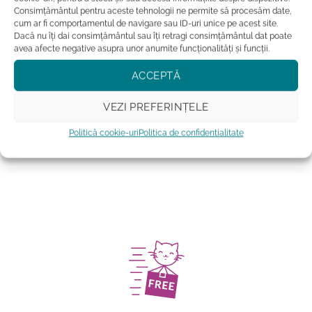
Consimțământul pentru aceste tehnologii ne permite să procesăm date,
cum ar fi comportamentul de navigare sau ID-uri unice pe acest site.
ACCESORII
ACCESORII
Dacă nu îți dai consimțământul sau îți retragi consimțământul dat poate
Manusi cu Pisici Adorabile
Sosete pufoase Cat Paws
avea afecte negative asupra unor anumite funcționalități și funcții.
ACCEPTĂ
Evaluat la
Evaluat la
129.99
lei
54.99
lei
5
din 5
5
din 5
ADAUGĂ ÎN COȘ
ADAUGĂ ÎN COȘ
VEZI PREFERINȚELE
Acest
Acest
produs
produs
Politică cookie-uri
Politica de confidentialitate
Adauga la favorite
Adauga la favorite
are
are
mai
mai
multe
multe
variații.
variații.
Opțiunile
Opțiunile
pot
pot
fi
fi
alese
alese
în
în
pagina
pagina
produsului.
produsului.