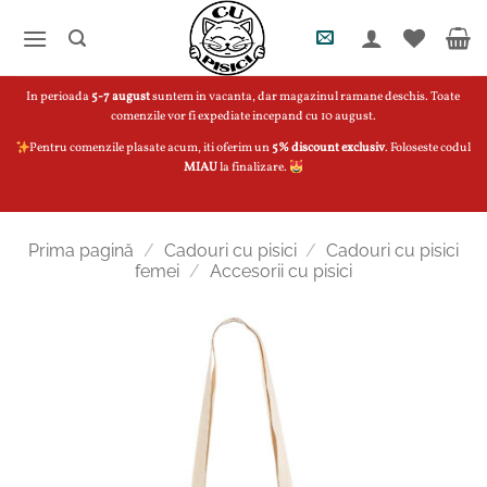
Skip
to
content
In perioada
5-7 august
suntem in vacanta, dar magazinul ramane deschis. Toate
comenzile vor fi expediate incepand cu 10 august.
Pentru comenzile plasate acum, iti oferim un
5% discount exclusiv
. Foloseste codul
MIAU
la finalizare.
Prima pagină
/
Cadouri cu pisici
/
Cadouri cu pisici
femei
/
Accesorii cu pisici