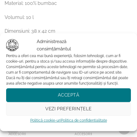
Material: 100% bumbac
Volumul: 10 l
Dimensiuni: 38 x 42 cm
Administrează
Culoare geanta: natur
consimțământul
Pentru a oferi cea mai bună experiență, folosim tehnologii, cum ar fi
cookie-uri, pentru a stoca și/sau accesa informațiile despre dispozitive.
S-ar putea sa-ti placa si…
Consimțământul pentru aceste tehnologii ne permite să procesăm date,
cum ar fi comportamentul de navigare sau ID-uri unice pe acest site.
Dacă nu îți dai consimțământul sau îți retragi consimțământul dat poate
avea afecte negative asupra unor anumite funcționalități și funcții.
ACCEPTĂ
VEZI PREFERINȚELE
Politică cookie-uri
Politica de confidentialitate
ACCESORII
ACCESORII