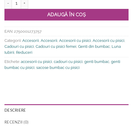
Cantitate Geanta din bumbac-Ma gandesc numai la pisici
ADAUGĂ ÎN COȘ
EAN:
2750001273757
Categorii:
Accesorii
,
Accesorii
,
Accesorii cu pisici
,
Accesorii cu pisici
,
Cadouri cu pisici
,
Cadouri cu pisici femei
,
Genti din bumbac
,
Luna
Iubirii
,
Reduceri
Etichete:
accesorii cu pisici
,
cadouri cu pisici
,
genti bumbac
,
genti
bumbac cu pisici
,
sacose bumbac cu pisici
DESCRIERE
RECENZII (0)