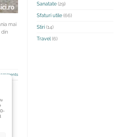
Sanatate
(29)
Sfaturi utile
(66)
ania mai
Stiri
(14)
 din
Travel
(6)
omments
ru
e
ID-
l