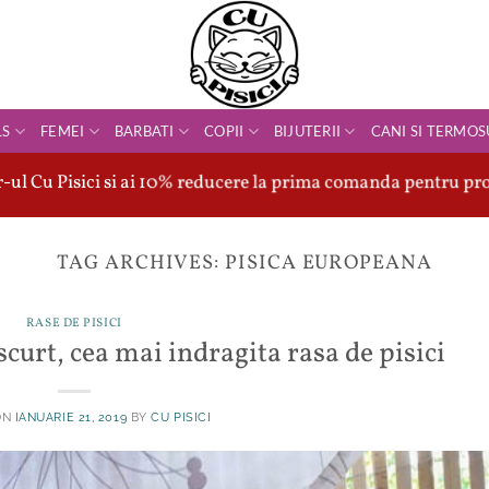
LS
FEMEI
BARBATI
COPII
BIJUTERII
CANI SI TERMOS
ul Cu Pisici si ai 10% reducere la prima comanda pentru pro
TAG ARCHIVES:
PISICA EUROPEANA
RASE DE PISICI
curt, cea mai indragita rasa de pisici
ON
IANUARIE 21, 2019
BY
CU PISICI