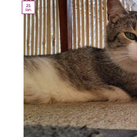
21
ian.