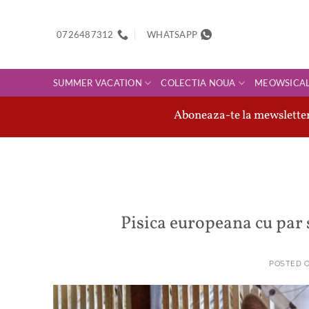
Skip
to
0726487312
WHATSAPP
content
SUMMER VACATION
COLECTIA NOUA
MEOWSICA
Aboneaza-te la mewsletter-
Pisica europeana cu par s
POSTED 