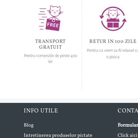
TRANSPORT
RETUR IN 100 ZILE
GRATUIT
Pentru ca vrem sa fii relaxat c
Pentru comenzile de peste 400
o pisica
lei
INFO UTILE
CONT
Blog
Formular
Intretinerea produselor pictate
Click aici