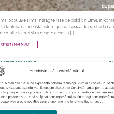
 mai populare si mai indragite rase de pisici din lume. In Rom
 faptului ca aceasta este in general pisica de pe strada sau
t de multe lucruri stim despre aceasta […]
CITESTE MAI MULT
→
maidaneza
,
rase de pisici
9
C
Administrează consimțământul
tru a oferi cea mai bună experiență, folosim tehnologii, cum ar fi cookie-uri, pent
toca și/sau accesa informațiile despre dispozitive. Consimțământul pentru acest
nologii ne permite să procesăm date, cum ar fi comportamentul de navigare sau 
 unice pe acest site. Dacă nu îți dai consimțământul sau îți retragi consimțământu
 poate avea afecte negative asupra unor anumite funcționalități și funcții.