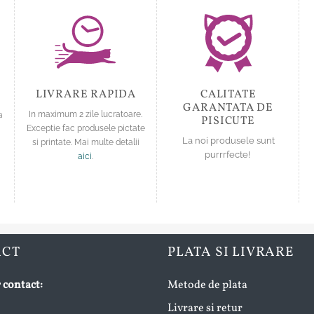
LIVRARE RAPIDA
CALITATE
GARANTATA DE
a
In maximum 2 zile lucratoare.
PISICUTE
Exceptie fac produsele pictate
La noi produsele sunt
si printate. Mai multe detalii
purrrfecte!
aici
.
ACT
PLATA SI LIVRARE
 contact:
Metode de plata
Livrare si retur