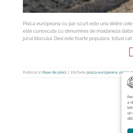
Pisica europeana cu par scurt este una dintre cele
este cunoscuta cu denumirea de maidaneza datorita
jurul blocului. Desi este foarte populara, totusi ca
Publicat in
Rase de pisici
|
Etichete
pisica europeana
,
pisica 
Pen
a s
teh
uri
dat