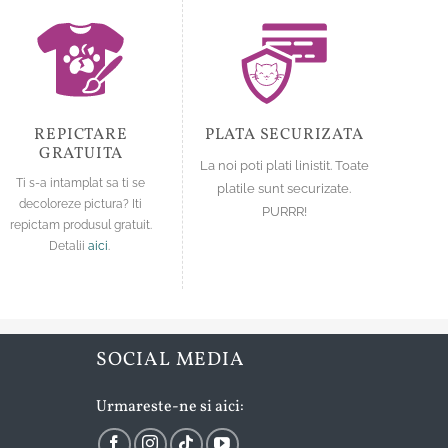
REPICTARE
PLATA SECURIZATA
GRATUITA
La noi poti plati linistit. Toate
Ti s-a intamplat sa ti se
platile sunt securizate.
decoloreze pictura? Iti
PURRR!
repictam produsul gratuit.
Detalii
aici
.
SOCIAL MEDIA
Urmareste-ne si aici: