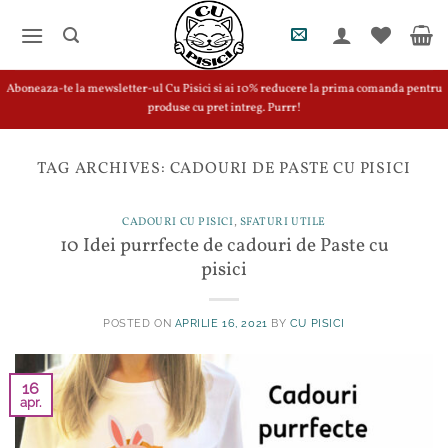
Skip
to
content
Aboneaza-te la mewsletter-ul Cu Pisici si ai 10% reducere la prima comanda pentru
produse cu pret intreg. Purrr!
TAG ARCHIVES:
CADOURI DE PASTE CU PISICI
CADOURI CU PISICI
,
SFATURI UTILE
10 Idei purrfecte de cadouri de Paste cu
pisici
POSTED ON
APRILIE 16, 2021
BY
CU PISICI
16
apr.