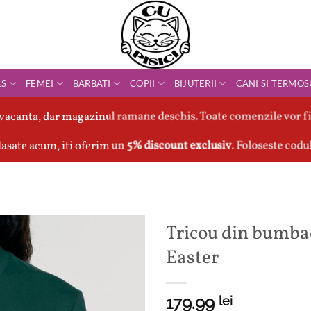
LS
FEMEI
BARBATI
COPII
BIJUTERII
CANI SI TERMOS
vacanta, dar magazinul ramane deschis. Toate comenzile vor fi
asate acum, iti oferim un
5% discount exclusiv
. Foloseste codu
Tricou din bumb
Easter
179.99
lei