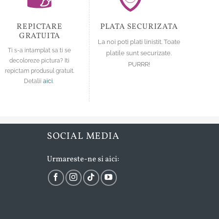
pagina
pagina
produsului.
produsului.
REPICTARE
PLATA SECURIZATA
GRATUITA
La noi poti plati linistit. Toate
Ti s-a intamplat sa ti se
platile sunt securizate.
decoloreze pictura? Iti
PURRR!
repictam produsul gratuit.
Detalii
aici
.
SOCIAL MEDIA
Urmareste-ne si aici: