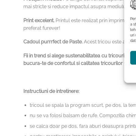
mai stricte si reduce impactul asupra mediului i
Pen
Print excelent.
Printul este realizat prin imprimare D
a s
preferat furever!
teh
uri
dat
Cadoul purrrfect de Paste.
Acest tricou este alege
Fii in trend si alege sustenabilitatea cu tricourile
bucura-te de confortul si calitatea tricourilor Cu Pis
Instructiuni de intretinere:
tricoul se spala la program scurt, pe dos, la t
nu se va folosi balsam de rufe. Compozitia chimi
se calca doar pe dos, fara aburi deasupra print