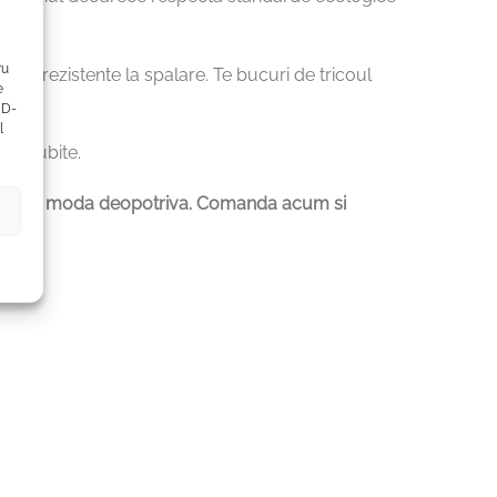
ru
oarte rezistente la spalare. Te bucuri de tricoul
e
ID-
l
ei iubite.
asionatii de moda deopotriva. Comanda acum si