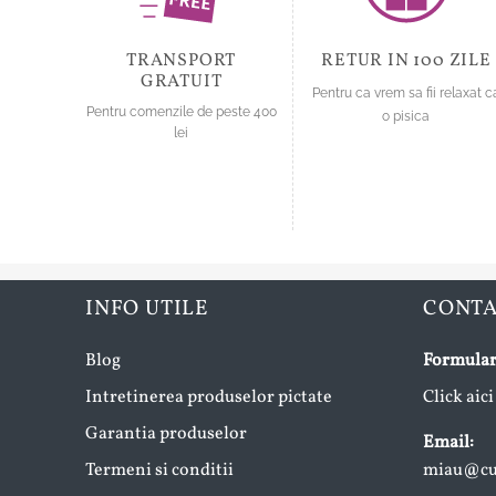
alese
pagina
în
produsului.
pagina
TRANSPORT
RETUR IN 100 ZILE
produsului.
GRATUIT
Pentru ca vrem sa fii relaxat c
Pentru comenzile de peste 400
o pisica
lei
INFO UTILE
CONT
Blog
Formular
Intretinerea produselor pictate
Click aici
Garantia produselor
Email:
Termeni si conditii
miau@cup