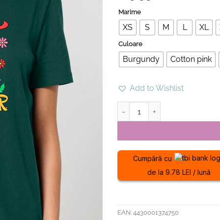
Marime
XS
S
M
L
XL
Culoare
Burgundy
Cotton pink
Add to Wishlist
Cantitate Tricou din bumbac o
Cumpără cu
de la 9.78 LEI / lună
EAN:
4430001374750