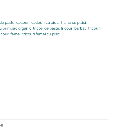
de paste
,
cadouri
,
cadouri cu pisici
,
haine cu pisici
,
ou bumbac organic
,
tricou de paste
,
tricouri barbati
,
tricouri
ricouri femei
,
tricouri femei cu pisici
MI