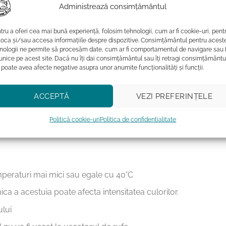
Administrează consimțământul
n comparatie cu bumbacul conventional.
tru a oferi cea mai bună experiență, folosim tehnologii, cum ar fi cookie-uri, pent
TF, calitate superioara. Culorile sunt deosebit de vibrante si f
toca și/sau accesa informațiile despre dispozitive. Consimțământul pentru acest
nologii ne permite să procesăm date, cum ar fi comportamentul de navigare sau 
 unice pe acest site. Dacă nu îți dai consimțământul sau îți retragi consimțământu
 poate avea afecte negative asupra unor anumite funcționalități și funcții.
rea purrrfecta daca doresti sa oferi un cadou deosebit persoan
 nostre eco-friendly, purrrfecte pentru iubitorii de pisici si p
ACCEPTĂ
VEZI PREFERINȚELE
ici.
Politică cookie-uri
Politica de confidentialitate
emperaturi mai mici sau egale cu 40˚C
ca a acestuia poate afecta intensitatea culorilor.
ului