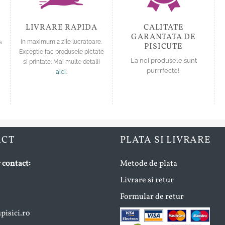
pagina
pagina
produsului.
produsului.
LIVRARE RAPIDA
CALITATE
GARANTATA DE
a
In maximum 2 zile lucratoare.
PISICUTE
Exceptie fac produsele pictate
La noi produsele sunt
si printate. Mai multe detalii
purrrfecte!
aici
.
ACT
PLATA SI LIVRARE
 contact:
Metode de plata
Livrare si retur
Formular de retur
isici.ro