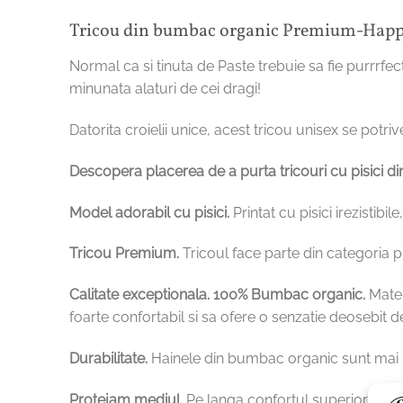
Tricou din bumbac organic Premium-Happ
Normal ca si tinuta de Paste trebuie sa fie purrr
minunata alaturi de cei dragi!
Datorita croielii unice, acest tricou unisex se potrive
Descopera placerea de a purta tricouri cu pisici din
Model adorabil cu pisici.
Printat cu pisici irezistib
Tricou Premium.
Tricoul face parte din categoria 
Calitate exceptionala.
100% Bumbac organic.
Mater
foarte confortabil si sa ofere o senzatie deosebit d
Durabilitate.
Hainele din bumbac organic sunt mai re
Protejam mediul.
Pe langa confortul superior pe c