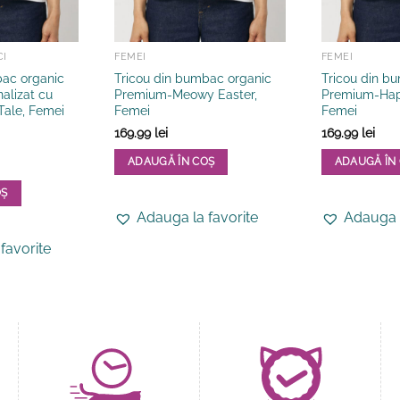
CI
FEMEI
FEMEI
bac organic
Tricou din bumbac organic
Tricou din b
alizat cu
Premium-Meowy Easter,
Premium-Hap
 Tale, Femei
Femei
Femei
169.99
lei
169.99
lei
ADAUGĂ ÎN COȘ
ADAUGĂ ÎN
Acest
Acest
OȘ
produs
produs
Adauga la favorite
Adauga l
are
are
mai
mai
favorite
multe
multe
variații.
variații.
Opțiunile
Opțiunile
pot
pot
fi
fi
alese
alese
în
în