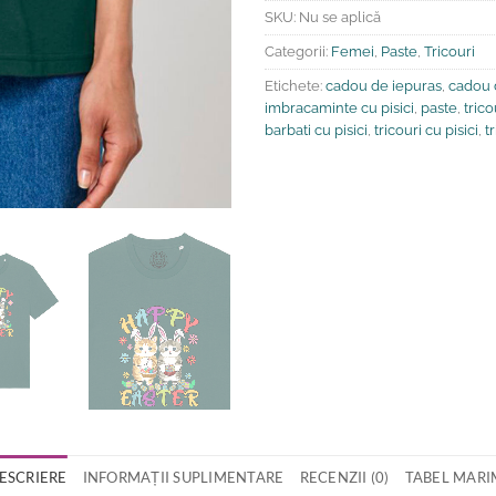
SKU:
Nu se aplică
Categorii:
Femei
,
Paste
,
Tricouri
Etichete:
cadou de iepuras
,
cadou 
imbracaminte cu pisici
,
paste
,
tric
barbati cu pisici
,
tricouri cu pisici
,
t
ESCRIERE
INFORMAȚII SUPLIMENTARE
RECENZII (0)
TABEL MARI