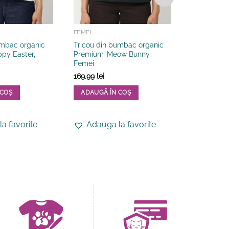
FEMEI
CADOURI CU 
umbac organic
Tricou din bumbac organic
Tricou din
py Easter,
Premium-Meow Bunny,
Premium P
Femei
Heart, My 
169.99
lei
199.99
lei
 COȘ
ADAUGĂ ÎN COȘ
ADAUGĂ 
Acest
Acest
produs
produs
a favorite
Adauga la favorite
Adauga
are
are
mai
mai
multe
multe
variații.
variații.
Opțiunile
Opțiunile
pot
pot
fi
fi
alese
alese
în
în