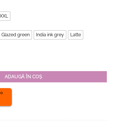
XXL
Glazed green
India ink grey
Latte
rganic Premium-Happy Easter
ADAUGĂ ÎN COȘ