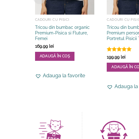
CADOURI CU PISICI
CADOURI CU PISI
Tricou din bumbac organic
Tricou din bum
Premium-Pisica si Fluture,
Premium person
Femei
Portretul Pisicii
169.99
lei
Evaluat la
ADAUGĂ ÎN COȘ
199.99
lei
5
din 5
Acest
ADAUGĂ ÎN C
produs
Acest
Adauga la favorite
are
produs
mai
Adauga la 
are
multe
mai
variații.
multe
Opțiunile
variații.
pot
Opțiunile
fi
pot
alese
fi
în