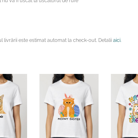
 nu va fi uscat la uscatorul de rufe
l livrării este estimat automat la check-out. Detalii
aici.