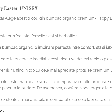
y Easter, UNISEX
fecta! Alege acest tricou din bumbac organic premium-Happy E
ste purrfect atat femeilor, cat si barbatilor.
 bumbac organic, o imbinare perfecta intre confort, stil si iubi
ile, care te cuceresc imediat, acest tricou va deveni rapid o pie
premium, fiind in top 16 cele mai apreciate produse premium l
ialul este mai moale si mai fin comparativ cu alte produse si l
e placuta la purtare. De asemenea, confera hipoalergenicitate, 
zistente si mai durabile in comparatie cu cele fabricate din
are il ofera bumbacul organic, acesta este si mai prietenos