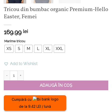
Tricou din bumbac organic Premium-Hello
Easter, Femei
169.99
lei
Marime tricou
XS
S
M
L
XL
XXL
Add to Wishlist
Cantitate Tricou din bumbac organic Premium-Hello Easter, Feme
ADAUGĂ ÎN COȘ
Cumpără cu
de la 9.42 LEI / lună