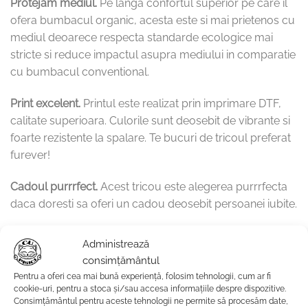
Protejam mediul.
Pe langa confortul superior pe care il
ofera bumbacul organic, acesta este si mai prietenos cu
mediul deoarece respecta standarde ecologice mai
stricte si reduce impactul asupra mediului in comparatie
cu bumbacul conventional.
Print excelent.
Printul este realizat prin imprimare DTF,
calitate superioara. Culorile sunt deosebit de vibrante si
foarte rezistente la spalare. Te bucuri de tricoul preferat
furever!
Cadoul purrrfect.
Acest tricou este alegerea purrrfecta
daca doresti sa oferi un cadou deosebit persoanei iubite.
Fii in trend si alege sustenabilitatea cu tricourile nostre
Administrează
eco-friendly, purrrfecte pentru iubitorii de pisici si
consimțământul
pasionatii de moda deopotriva. Comanda acum si
Pentru a oferi cea mai bună experiență, folosim tehnologii, cum ar fi
bucura-te de confortul si calitatea tricourilor Cu Pisici.
cookie-uri, pentru a stoca și/sau accesa informațiile despre dispozitive.
Consimțământul pentru aceste tehnologii ne permite să procesăm date,