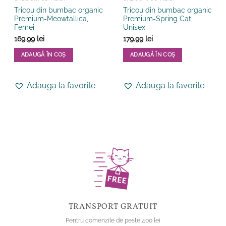
Tricou din bumbac organic
Tricou din bumbac organic
Premium-Meowtallica,
Premium-Spring Cat,
Femei
Unisex
169.99
lei
179.99
lei
ADAUGĂ ÎN COȘ
ADAUGĂ ÎN COȘ
Acest
Acest
produs
produs
Adauga la favorite
Adauga la favorite
are
are
mai
mai
multe
multe
variații.
variații.
Opțiunile
Opțiunile
pot
pot
fi
fi
alese
alese
în
în
pagina
pagina
produsului.
produsului.
TRANSPORT GRATUIT
Pentru comenzile de peste 400 lei