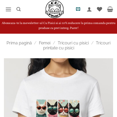
Skip
to
content
Aboneaza-te la mewsletter-ul Cu Pisici si ai 10% reducere la prima comanda pentru
produse cu pret intreg. Purrr!
Prima pagină
/
Femei
/
Tricouri cu pisici
/
Tricouri
printate cu pisici