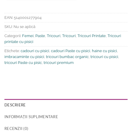
EAN:
5140001277904
SKU:
Nu se aplică
Categorii:
Femei
,
Paste
,
Tricouri
,
Tricouri
,
Tricouri Printate
,
Tricouri
printate cu pisici
Etichete:
cadouri cu pisici
,
cadouri Paste cu pisici
,
haine cu pisici
,
imbracaminte cu pisici
,
tricouri bumbac organic
,
tricouri cu pisici
,
tricouri Paste cu pisic
,
tricouri premium
DESCRIERE
INFORMAȚII SUPLIMENTARE
RECENZII (0)