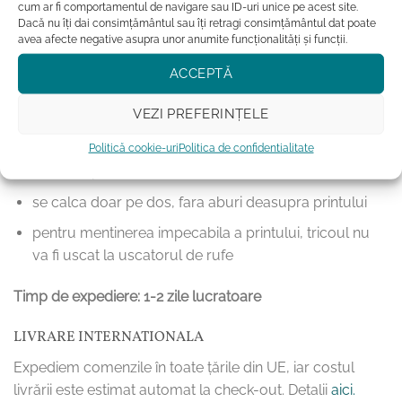
cum ar fi comportamentul de navigare sau ID-uri unice pe acest site.
Dacă nu îți dai consimțământul sau îți retragi consimțământul dat poate
avea afecte negative asupra unor anumite funcționalități și funcții.
Instructiuni de intretinere:
ACCEPTĂ
tricoul se spala la program scurt, pe dos, la
VEZI PREFERINȚELE
temperaturi mai mici sau egale cu 40˚C
nu se va folosi balsam de rufe. Compozitia chimica a
Politică cookie-uri
Politica de confidentialitate
acestuia poate afecta intensitatea culorilor.
se calca doar pe dos, fara aburi deasupra printului
pentru mentinerea impecabila a printului, tricoul nu
va fi uscat la uscatorul de rufe
Timp de expediere: 1-2 zile lucratoare
LIVRARE INTERNATIONALA
Expediem comenzile în toate țările din UE, iar costul
livrării este estimat automat la check-out. Detalii
aici.