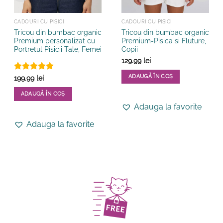
CADOURI CU PISICI
CADOURI CU PISICI
Tricou din bumbac organic
Tricou din bumbac organic
Premium personalizat cu
Premium-Pisica si Fluture,
Portretul Pisicii Tale, Femei
Copii
129.99
lei
ADAUGĂ ÎN COȘ
Evaluat la
199.99
lei
5
din 5
Acest
ADAUGĂ ÎN COȘ
produs
Acest
Adauga la favorite
are
produs
mai
Adauga la favorite
are
multe
mai
variații.
multe
Opțiunile
variații.
pot
Opțiunile
fi
pot
alese
fi
în
alese
pagina
în
produsului.
pagina