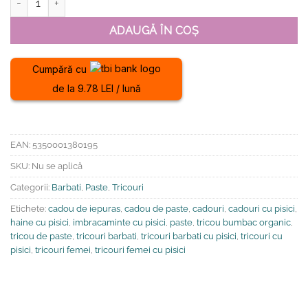
ADAUGĂ ÎN COȘ
Cumpără cu
de la 9.78 LEI / lună
EAN:
5350001380195
SKU:
Nu se aplică
Categorii:
Barbati
,
Paste
,
Tricouri
Etichete:
cadou de iepuras
,
cadou de paste
,
cadouri
,
cadouri cu pisici
,
haine cu pisici
,
imbracaminte cu pisici
,
paste
,
tricou bumbac organic
,
tricou de paste
,
tricouri barbati
,
tricouri barbati cu pisici
,
tricouri cu
pisici
,
tricouri femei
,
tricouri femei cu pisici