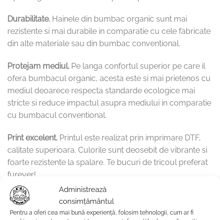
Durabilitate.
Hainele din bumbac organic sunt mai
rezistente si mai durabile in comparatie cu cele fabricate
din alte materiale sau din bumbac conventional.
Protejam mediul.
Pe langa confortul superior pe care il
ofera bumbacul organic, acesta este si mai prietenos cu
mediul deoarece respecta standarde ecologice mai
stricte si reduce impactul asupra mediului in comparatie
cu bumbacul conventional.
Print excelent.
Printul este realizat prin imprimare DTF,
calitate superioara. Culorile sunt deosebit de vibrante si
foarte rezistente la spalare. Te bucuri de tricoul preferat
furever!
Administrează
Cadoul purrrfect de Paste.
Acest tricou este alegerea
consimțământul
purrrfecta daca doresti sa oferi un cadou deosebit
Pentru a oferi cea mai bună experiență, folosim tehnologii, cum ar fi