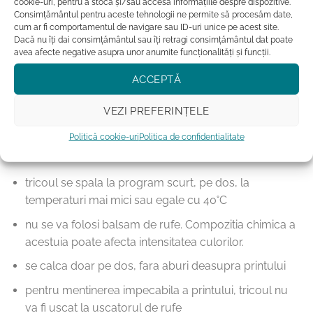
persoanei iubite.
cookie-uri, pentru a stoca și/sau accesa informațiile despre dispozitive.
Consimțământul pentru aceste tehnologii ne permite să procesăm date,
cum ar fi comportamentul de navigare sau ID-uri unice pe acest site.
Fii in trend si alege sustenabilitatea cu tricourile nostre
Dacă nu îți dai consimțământul sau îți retragi consimțământul dat poate
eco-friendly, purrrfecte pentru iubitorii de pisici si
avea afecte negative asupra unor anumite funcționalități și funcții.
pasionatii de moda deopotriva. Comanda acum si
ACCEPTĂ
bucura-te de confortul si calitatea tricourilor Cu Pisici.
VEZI PREFERINȚELE
Politică cookie-uri
Politica de confidentialitate
Instructiuni de intretinere:
tricoul se spala la program scurt, pe dos, la
temperaturi mai mici sau egale cu 40˚C
nu se va folosi balsam de rufe. Compozitia chimica a
acestuia poate afecta intensitatea culorilor.
se calca doar pe dos, fara aburi deasupra printului
pentru mentinerea impecabila a printului, tricoul nu
va fi uscat la uscatorul de rufe