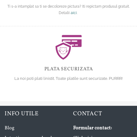
Ti s-a intamplat sa ti se decoloreze pictura? Iti repictam produsul gratuit.
Detalii
aici
.
PLATA SECURIZATA
La noi poti plati linistit. Toate platile sunt securizate. PURRR!
INFO UTILE
CONTACT
Blog
Formular contact: