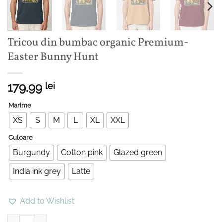
Tricou din bumbac organic Premium-
Easter Bunny Hunt
179.99
lei
Marime
XS
S
M
L
XL
XXL
Culoare
Burgundy
Cotton pink
Glazed green
India ink grey
Latte
Add to Wishlist
Cantitate Tricou din bumbac organic Premium-Easter Bunny Hunt