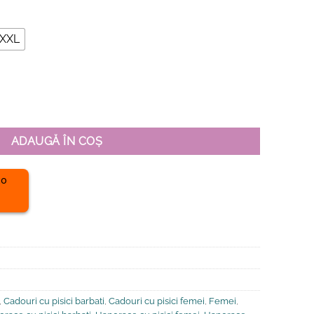
XXL
ng To Get My Shit Together, Unisex
ADAUGĂ ÎN COȘ
,
Cadouri cu pisici barbati
,
Cadouri cu pisici femei
,
Femei
,