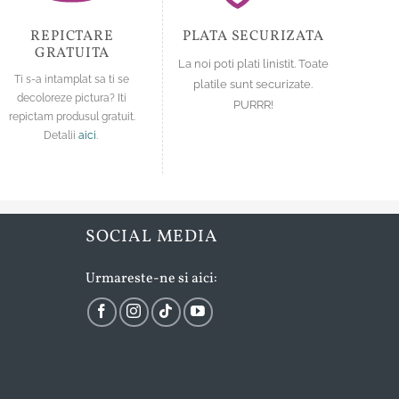
produsului.
produsului.
REPICTARE
PLATA SECURIZATA
GRATUITA
La noi poti plati linistit. Toate
Ti s-a intamplat sa ti se
platile sunt securizate.
decoloreze pictura? Iti
PURRR!
repictam produsul gratuit.
Detalii
aici
.
SOCIAL MEDIA
Urmareste-ne si aici: