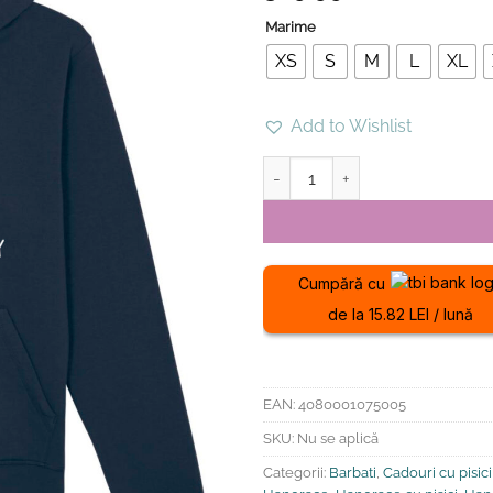
Marime
XS
S
M
L
XL
Add to Wishlist
Cantitate Hanorac Premium-Tryi
Cumpără cu
de la 15.82 LEI / lună
EAN:
4080001075005
SKU:
Nu se aplică
Categorii:
Barbati
,
Cadouri cu pisici