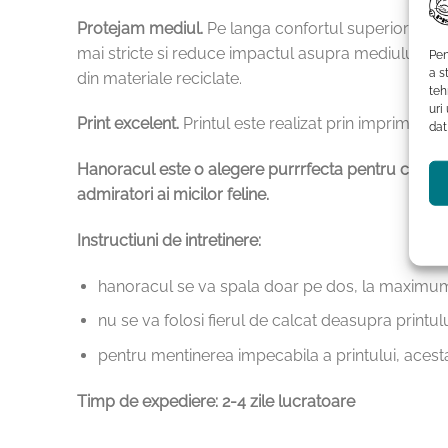
Protejam mediul.
Pe langa confortul superior pe c
mai stricte si reduce impactul asupra mediului in 
Pen
a s
din materiale reciclate.
teh
uri
Print excelent.
Printul este realizat prin imprimare d
dat
Hanoracul este o alegere purrrfecta pentru cei caro
admiratori ai micilor feline.
Instructiuni de intretinere:
hanoracul se va spala doar pe dos, la maximu
nu se va folosi fierul de calcat deasupra printul
pentru mentinerea impecabila a printului, acesta
Timp de expediere: 2-4 zile lucratoare