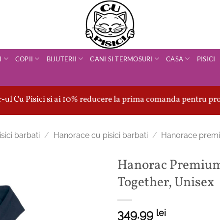
I
COPII
BIJUTERII
CANI SI TERMOSURI
CASA
PISICI
ul Cu Pisici si ai 10% reducere la prima comanda pentru pro
sici barbati
/
Hanorace cu pisici barbati
/
Hanorace premi
Hanorac Premium-
Together, Unisex
349.99
lei