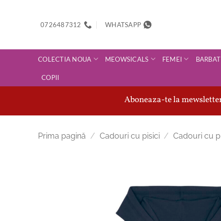
Skip
to
0726487312
WHATSAPP
content
COLECTIA NOUA
MEOWSICALS
FEMEI
BARBAT
COPII
Aboneaza-te la mewsletter-
Prima pagină
/
Cadouri cu pisici
/
Cadouri cu pi