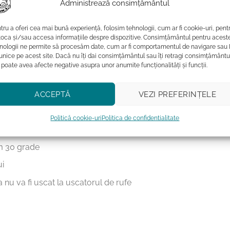
Administrează consimțământul
are il ofera bumbacul organic, acesta este si mai prietenos
comparatie cu bumbacul conventional. Tot din dorinta de a pro
tru a oferi cea mai bună experiență, folosim tehnologii, cum ar fi cookie-uri, pent
toca și/sau accesa informațiile despre dispozitive. Consimțământul pentru acest
nologii ne permite să procesăm date, cum ar fi comportamentul de navigare sau 
 unice pe acest site. Dacă nu îți dai consimțământul sau îți retragi consimțământu
igitala de tip DTG sau DTF, calitate superioara.
 poate avea afecte negative asupra unor anumite funcționalități și funcții.
ra le place sa poarte haine de calitate, confortabile si priet
ACCEPTĂ
VEZI PREFERINȚELE
Politică cookie-uri
Politica de confidentialitate
m 30 grade
ui
 nu va fi uscat la uscatorul de rufe