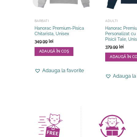
BARBATI
ADULTI
Hanorac Premium-Pisica
Hanorac Premi
Chitarista, Unisex
Personalizat cu 
Pisicii Tale, Uni
349.99
lei
379.99
lei
ADAUGĂ ÎN COȘ
ADAUGĂ ÎN C
Acest
Acest
produs
Adauga la favorite
produs
are
Adauga la 
are
mai
mai
multe
multe
variații.
variații.
Opțiunile
Opțiunile
pot
pot
fi
fi
alese
alese
în
în
pagina