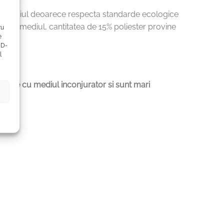
 cu mediul deoarece respecta standarde ecologice
teja mediul, cantitatea de 15% poliester provine
ru
e
ID-
l
enoase cu mediul inconjurator si sunt mari