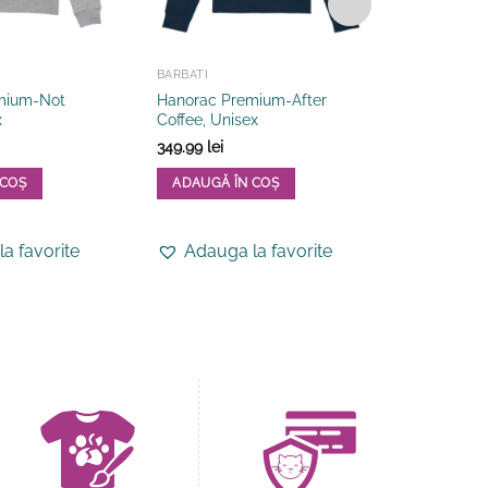
BARBATI
CADOURI CU 
mium-Not
Hanorac Premium-After
Hanorac P
x
Coffee, Unisex
Unisex
349.99
lei
349.99
lei
 COȘ
ADAUGĂ ÎN COȘ
ADAUGĂ 
Acest
Acest
produs
produs
a favorite
Adauga la favorite
Adauga
are
are
mai
mai
multe
multe
variații.
variații.
Opțiunile
Opțiunile
pot
pot
fi
fi
alese
alese
în
în
pagina
pagina