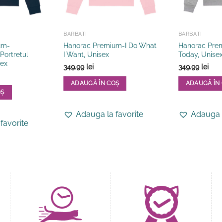
BARBATI
BARBATI
um-
Hanorac Premium-I Do What
Hanorac Pre
Portretul
I Want, Unisex
Today, Unise
sex
349.99
lei
349.99
lei
ADAUGĂ ÎN COȘ
ADAUGĂ ÎN
OȘ
Acest
Acest
produs
produs
Adauga la favorite
Adauga l
are
are
favorite
mai
mai
multe
multe
variații.
variații.
Opțiunile
Opțiunile
pot
pot
fi
fi
alese
alese
în
în
pagina
pagina