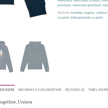
Hanorace
,
Hanorace cu pisici
,
Hano
premium
,
Hanorace premium
,
Han
Etichete:
bumbac organic
,
cadouri 
cu pisici
,
imbracaminte cu pisici
ESCRIERE
INFORMAȚII SUPLIMENTARE
RECENZII (0)
TABEL MARI
ogether, Unisex