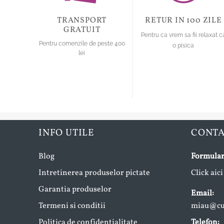
pagina
produsului.
TRANSPORT
RETUR IN 100 ZILE
produsului.
GRATUIT
Pentru ca vrem sa fii relaxat c
Pentru comenzile de peste 400
o pisica
lei
INFO UTILE
CONT
Blog
Formular
Intretinerea produselor pictate
Click aici
Garantia produselor
Email:
Termeni si conditii
miau@cup
Politica de confidentialitate
Telefon: