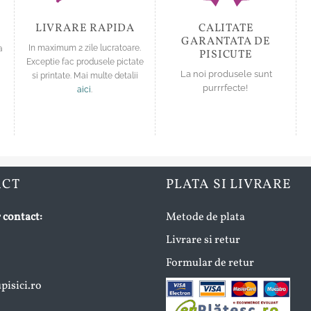
produsului.
produsului.
LIVRARE RAPIDA
CALITATE
GARANTATA DE
a
In maximum 2 zile lucratoare.
PISICUTE
Exceptie fac produsele pictate
La noi produsele sunt
si printate. Mai multe detalii
purrrfecte!
aici
.
ACT
PLATA SI LIVRARE
 contact:
Metode de plata
Livrare si retur
Formular de retur
isici.ro