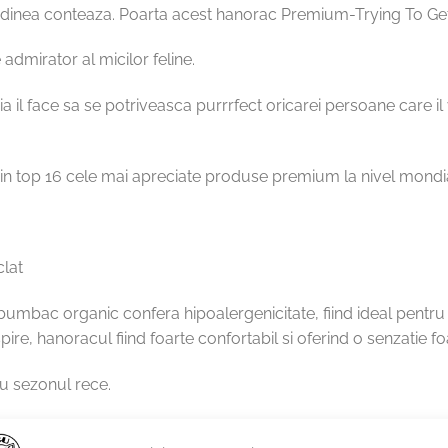
udinea conteaza. Poarta acest hanorac Premium-Trying To Get 
dmirator al micilor feline.
ia il face sa se potriveasca purrrfect oricarei persoane care il
 in top 16 cele mai apreciate produse premium la nivel mondia
clat
 bumbac organic confera hipoalergenicitate, fiind ideal pentru 
ire, hanoracul fiind foarte confortabil si oferind o senzatie fo
tru sezonul rece.
ezistente si mai durabile in comparatie cu cele fabricate din