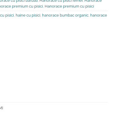
race cu pisici barbati
,
Hanorace cu pisici femei
,
Hanorace
orace premium cu pisici
,
Hanorace premium cu pisici
cu pisici
,
haine cu pisici
,
hanorace bumbac organic
,
hanorace
MI