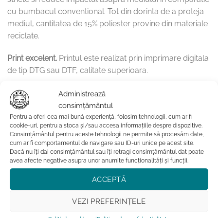
cu bumbacul conventional. Tot din dorinta de a proteja
mediul, cantitatea de 15% poliester provine din materiale
reciclate.
Print excelent.
Printul este realizat prin imprimare digitala
de tip DTG sau DTF, calitate superioara.
Hanoracul este o alegere purrrfecta pentru cei carora le
Administrează
place sa poarte haine de calitate, confortabile si
consimțământul
prietenoase cu mediul inconjurator si sunt mari
Pentru a oferi cea mai bună experiență, folosim tehnologii, cum ar fi
cookie-uri, pentru a stoca și/sau accesa informațiile despre dispozitive.
admiratori ai micilor feline.
Consimțământul pentru aceste tehnologii ne permite să procesăm date,
cum ar fi comportamentul de navigare sau ID-uri unice pe acest site.
Instructiuni de intretinere:
Dacă nu îți dai consimțământul sau îți retragi consimțământul dat poate
avea afecte negative asupra unor anumite funcționalități și funcții.
hanoracul se va spala doar pe dos, la maximum 30
ACCEPTĂ
grade
VEZI PREFERINȚELE
nu se va folosi fierul de calcat deasupra printului