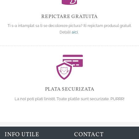
REPICTARE GRATUITA
Ti s-a intamplat sa ti se decoloreze pictura? Iti repictam produsul gratuit.
Detalii
aici
.
PLATA SECURIZATA
La noi poti plati linistit. Toate platile sunt securizate. PURRR!
INFO UTILE
CONTACT