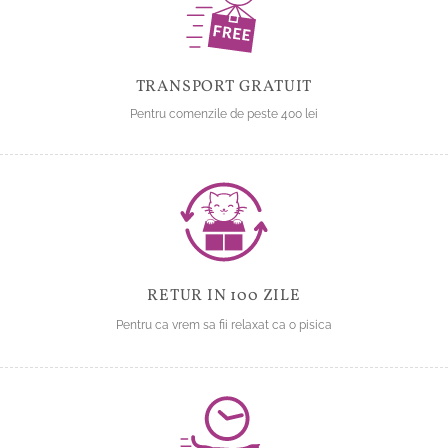
în
în
pagina
pagina
produsului.
produsului.
TRANSPORT GRATUIT
Pentru comenzile de peste 400 lei
RETUR IN 100 ZILE
Pentru ca vrem sa fii relaxat ca o pisica