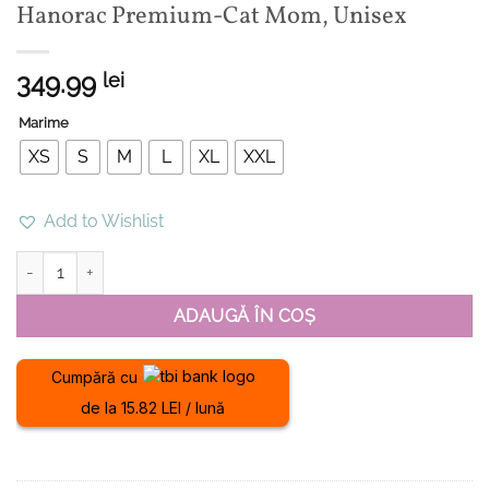
Hanorac Premium-Cat Mom, Unisex
349.99
lei
Marime
XS
S
M
L
XL
XXL
Add to Wishlist
Cantitate Hanorac Premium-Cat Mom, Unisex
ADAUGĂ ÎN COȘ
Cumpără cu
de la 15.82 LEI / lună