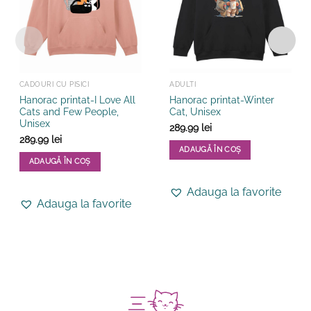
CADOURI CU PISICI
ADULTI
Hanorac printat-I Love All
Hanorac printat-Winter
Cats and Few People,
Cat, Unisex
Unisex
289.99
lei
289.99
lei
ADAUGĂ ÎN COȘ
ADAUGĂ ÎN COȘ
Acest
Acest
produs
Adauga la favorite
produs
are
Adauga la favorite
are
mai
mai
multe
multe
variații.
variații.
Opțiunile
Opțiunile
pot
pot
fi
fi
alese
alese