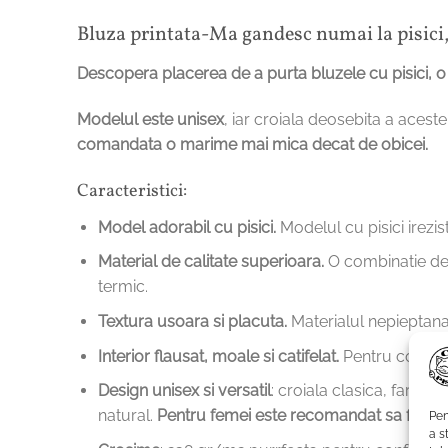
Bluza printata-Ma gandesc numai la pisici
Descopera placerea de a purta bluzele cu pisici, o im
Modelul este unisex
, iar croiala deosebita a acest
comandata o marime mai mica decat de obicei.
Caracteristici:
Model adorabil cu pisici.
Modelul cu pisici irezis
Material de calitate superioara.
O combinatie de 8
termic.
Textura usoara si placuta.
Materialul nepieptanat 
Interior flausat, moale si catifelat.
P
entru confort
Design unisex si versatil
: croiala clasica, fara cu
natural.
Pentru femei este recomandat sa fie c
Pen
a s