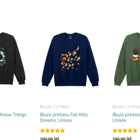
BLUZE CU PISICI
BLUZE CU PISI
I Know Things,
Bluza printata-Fall Kitty
Bluza printat
Dreams, Unisex
Unisex
Evaluat la
Evaluat la
199.99
lei
199.99
lei