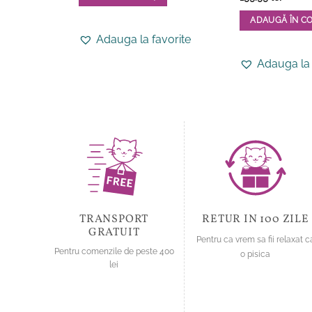
5
din 5
Acest
ADAUGĂ ÎN C
produs
Acest
Adauga la favorite
are
produs
mai
Adauga la 
are
multe
mai
variații.
multe
Opțiunile
variații.
pot
Opțiunile
fi
pot
alese
fi
în
alese
pagina
în
produsului.
pagina
TRANSPORT
RETUR IN 100 ZILE
produsului.
GRATUIT
Pentru ca vrem sa fii relaxat c
Pentru comenzile de peste 400
o pisica
lei