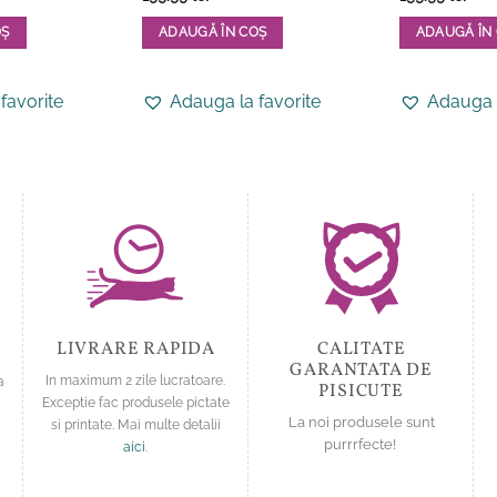
5
din 5
5
din 5
OȘ
ADAUGĂ ÎN COȘ
ADAUGĂ ÎN
Acest
Acest
produs
produs
favorite
Adauga la favorite
Adauga l
are
are
mai
mai
multe
multe
variații.
variații.
Opțiunile
Opțiunile
pot
pot
fi
fi
alese
alese
în
în
pagina
pagina
LIVRARE RAPIDA
CALITATE
produsului.
produsului.
GARANTATA DE
a
In maximum 2 zile lucratoare.
PISICUTE
Exceptie fac produsele pictate
La noi produsele sunt
si printate. Mai multe detalii
purrrfecte!
aici
.