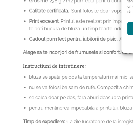
Grosime
: 238 gr/m2 purrfecta pentru confort ter
teh
uri
Calitate certificata.
Sunt folosite doar
vopsele c
dat
Print excelent.
Printul este realizat prin imprima
te poti bucura de bluza un timp foarte indelung
Cadoul purrrfect pentru iubitorii de pisici.
Aceast
Alege sa te inconjori de frumusete si confort, cu o 
Instructiuni de intretinere:
bluza se spala pe dos la temperaturi mai mici s
nu se va folosi balsam de rufe. Compozitia chimi
se calca doar pe dos, fara aburi deasupra print
pentru mentinerea impecabila a printului, bluza 
Timp de expediere:
1-2 zile lucratoare de la inregi