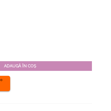
desc numai la pisici, Unisex
ADAUGĂ ÎN COȘ