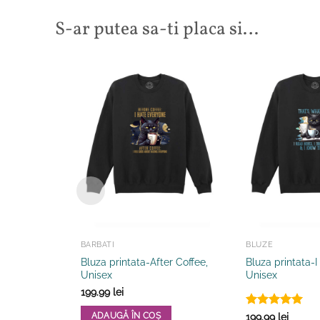
S-ar putea sa-ti placa si…
BARBATI
BLUZE
Bluza printata-After Coffee,
Bluza printata-
Unisex
Unisex
199.99
lei
Evaluat la
ADAUGĂ ÎN COȘ
199.99
lei