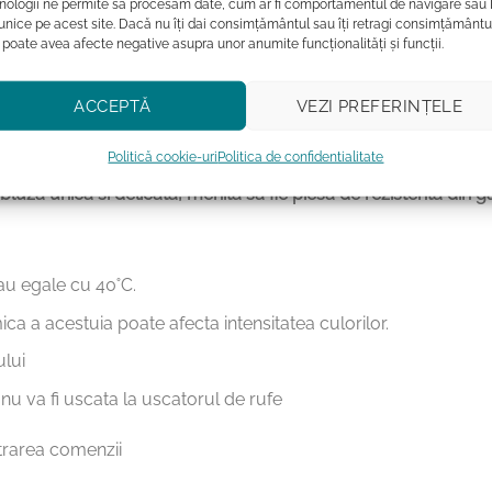
mic și durabilitate
nologii ne permite să procesăm date, cum ar fi comportamentul de navigare sau 
 unice pe acest site. Dacă nu îți dai consimțământul sau îți retragi consimțământu
u impact redus, certificate
OEKO-TEX
, prietenoase cu pielea 
 poate avea afecte negative asupra unor anumite funcționalități și funcții.
re digitala de tip DTG sau DTF, de calitate superioara. Culorile
at.
ACCEPTĂ
VEZI PREFERINȚELE
a bluza este alegerea purrrfecta daca doresti sa oferi un ca
Politică cookie-uri
Politica de confidentialitate
bluza unica si delicata, menita sa fie piesa de rezistenta din g
au egale cu 40˚C.
ca a acestuia poate afecta intensitatea culorilor.
ului
nu va fi uscata la uscatorul de rufe
strarea comenzii