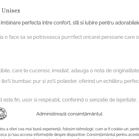
, Unisex
binare perfecta intre confort, stil si iubire pentru adorabilele
eia o face sa se potriveasca purrrfect oricarei persoane care o
tibile, care te cuceresc imediat, adauga o nota de originalitate 
0% bumbac pur și 20% poliester, oferind un echilibru perfect in
este fin, usor si respirabil, conferind o senzatie de lejeritate.
 termic,
purrfect pentru zilele reci.
Administrează consimțământul
saturi laterale. Se potriveste armonios oricarei siluete, oferind 
omandata o marime mai mica decat de obicei.
tru a oferi cea mai bună experiență, folosim tehnologii, cum ar fi cookie-uri, pent
toca și/sau accesa informațiile despre dispozitive. Consimțământul pentru acest