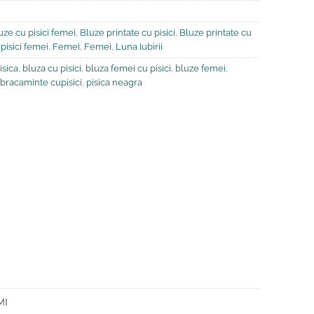
uze cu pisici femei
,
Bluze printate cu pisici
,
Bluze printate cu
pisici femei
,
Femei
,
Femei
,
Luna Iubirii
isica
,
bluza cu pisici
,
bluza femei cu pisici
,
bluze femei
,
bracaminte cupisici
,
pisica neagra
MI