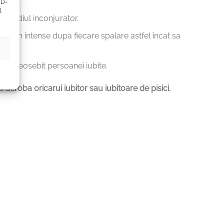
ID-
l
și mediul inconjurator.
 raman intense dupa fiecare spalare astfel incat sa
dou deosebit persoanei iubite.
arderoba oricarui iubitor sau iubitoare de pisici.