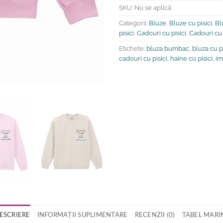
SKU:
Nu se aplică
Categorii:
Bluze
,
Bluze cu pisici
,
Bl
pisici
,
Cadouri cu pisici
,
Cadouri cu 
Etichete:
bluza bumbac
,
bluza cu p
cadouri cu pisici
,
haine cu pisici
,
im
ESCRIERE
INFORMAȚII SUPLIMENTARE
RECENZII (0)
TABEL MARI