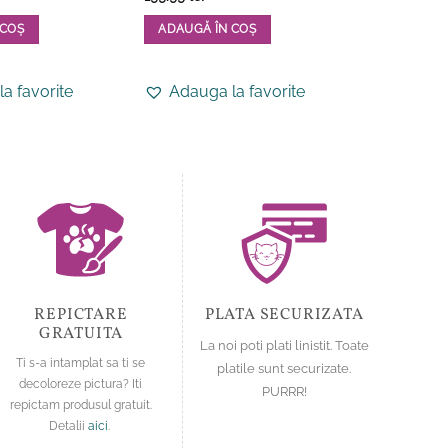
5
din 5
Acest
 COȘ
ADAUGĂ ÎN COȘ
produs
Acest
Adauga
are
produs
mai
a favorite
Adauga la favorite
are
multe
mai
variații.
multe
Opțiunile
variații.
pot
Opțiunile
fi
pot
alese
fi
în
alese
pagina
în
produsului.
pagina
REPICTARE
PLATA SECURIZATA
produsului.
GRATUITA
La noi poti plati linistit. Toate
Ti s-a intamplat sa ti se
platile sunt securizate.
decoloreze pictura? Iti
PURRR!
repictam produsul gratuit.
Detalii
aici
.