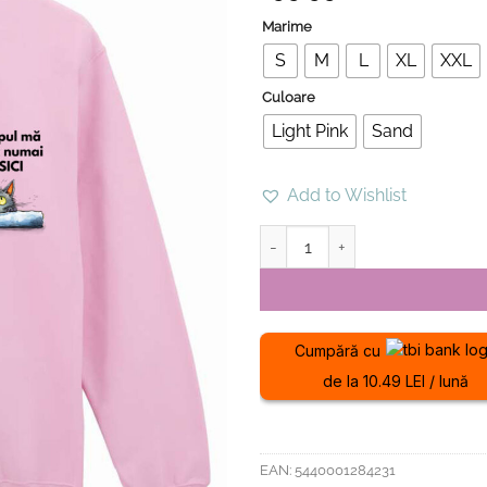
Marime
S
M
L
XL
XXL
Culoare
Light Pink
Sand
Add to Wishlist
Cantitate Bluza printata-Ma gan
Cumpără cu
de la 10.49 LEI / lună
EAN:
5440001284231