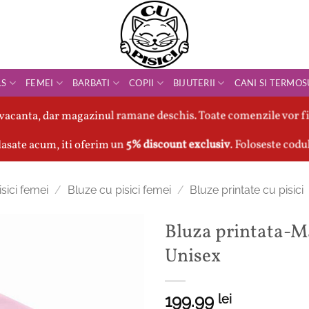
LS
FEMEI
BARBATI
COPII
BIJUTERII
CANI SI TERMOS
vacanta, dar magazinul ramane deschis. Toate comenzile vor fi
asate acum, iti oferim un
5% discount exclusiv
. Foloseste codu
sici femei
/
Bluze cu pisici femei
/
Bluze printate cu pisici
Bluza printata-Ma
Unisex
199.99
lei