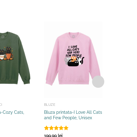
CI
BLUZE
BLUZE
a-Cozy Cats,
Bluza printata-I Love All Cats
Bluza Print
and Few People, Unisex
Just a Cat,
199.99
lei
Evaluat la
ADAUGĂ 
199.99
lei