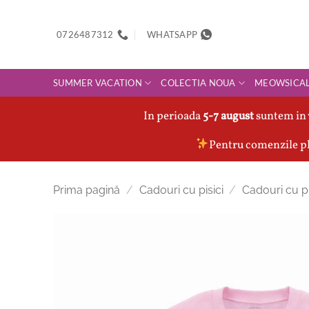
Skip
to
0726487312
WHATSAPP
content
SUMMER VACATION
COLECTIA NOUA
MEOWSICA
In perioada
5-7 august
suntem in 
Pentru comenzile pl
Prima pagină
/
Cadouri cu pisici
/
Cadouri cu pi