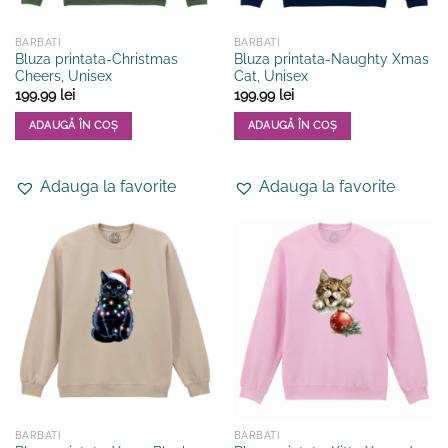
produsului.
BARBATI
BARBATI
Bluza printata-Christmas
Bluza printata-Naughty Xmas
Cheers, Unisex
Cat, Unisex
199.99
lei
199.99
lei
ADAUGĂ ÎN COȘ
ADAUGĂ ÎN COȘ
Acest
Acest
produs
produs
Adauga la favorite
Adauga la favorite
are
are
mai
mai
multe
multe
variații.
variații.
Opțiunile
Opțiunile
pot
pot
fi
fi
alese
alese
în
în
pagina
pagina
produsului.
produsului.
BARBATI
BARBATI