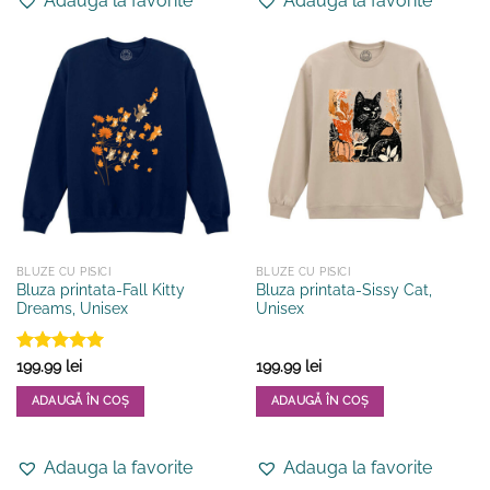
Adauga la favorite
Adauga la favorite
are
are
mai
mai
multe
multe
variații.
variații.
Opțiunile
Opțiunile
pot
pot
fi
fi
alese
alese
în
în
pagina
pagina
produsului.
produsului.
BLUZE CU PISICI
BLUZE CU PISICI
Bluza printata-Fall Kitty
Bluza printata-Sissy Cat,
Dreams, Unisex
Unisex
Evaluat la
199.99
lei
199.99
lei
5
din 5
ADAUGĂ ÎN COȘ
ADAUGĂ ÎN COȘ
Acest
Acest
produs
produs
Adauga la favorite
Adauga la favorite
are
are