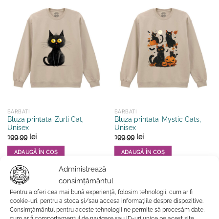
mai
mai
multe
multe
variații.
variații.
Opțiunile
Opțiunile
pot
pot
fi
fi
alese
alese
în
în
pagina
pagina
produsului.
produsului.
BARBATI
BARBATI
Bluza printata-Zurli Cat,
Bluza printata-Mystic Cats,
Unisex
Unisex
199.99
lei
199.99
lei
ADAUGĂ ÎN COȘ
ADAUGĂ ÎN COȘ
Acest
Acest
Administrează
produs
produs
consimțământul
Adauga la favorite
Adauga la favorite
are
are
Pentru a oferi cea mai bună experiență, folosim tehnologii, cum ar fi
mai
mai
cookie-uri, pentru a stoca și/sau accesa informațiile despre dispozitive.
multe
multe
Consimțământul pentru aceste tehnologii ne permite să procesăm date,
variații.
variații.
cum ar fi comportamentul de navigare sau ID-uri unice pe acest site.