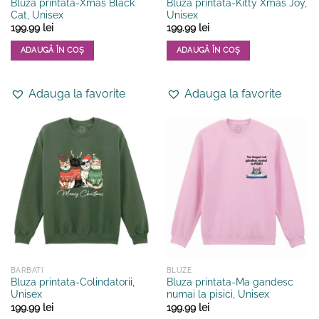
Bluza printata-Xmas Black
Bluza printata-Kitty Xmas Joy,
Cat, Unisex
Unisex
199.99
lei
199.99
lei
ADAUGĂ ÎN COȘ
ADAUGĂ ÎN COȘ
Acest
Acest
produs
produs
Adauga la favorite
Adauga la favorite
are
are
mai
mai
multe
multe
variații.
variații.
Opțiunile
Opțiunile
pot
pot
fi
fi
alese
alese
în
în
pagina
pagina
produsului.
produsului.
BARBATI
BLUZE
Bluza printata-Colindatorii,
Bluza printata-Ma gandesc
Unisex
numai la pisici, Unisex
199.99
lei
199.99
lei