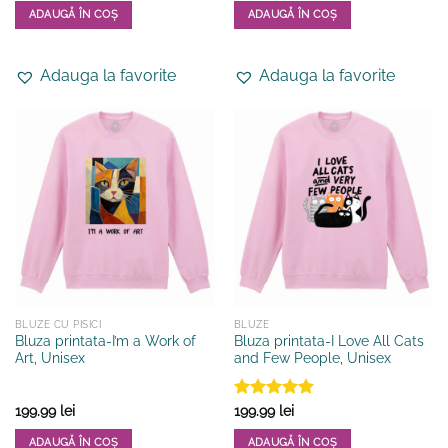
ADAUGĂ ÎN COȘ
ADAUGĂ ÎN COȘ
Acest
Acest
produs
produs
Adauga la favorite
Adauga la favorite
are
are
mai
mai
multe
multe
variații.
variații.
Opțiunile
Opțiunile
pot
pot
fi
fi
alese
alese
în
în
pagina
pagina
produsului.
produsului.
BLUZE CU PISICI
BLUZE
Bluza printata-I’m a Work of
Bluza printata-I Love All Cats
Art, Unisex
and Few People, Unisex
Evaluat la
199.99
lei
199.99
lei
5
din 5
ADAUGĂ ÎN COȘ
ADAUGĂ ÎN COȘ