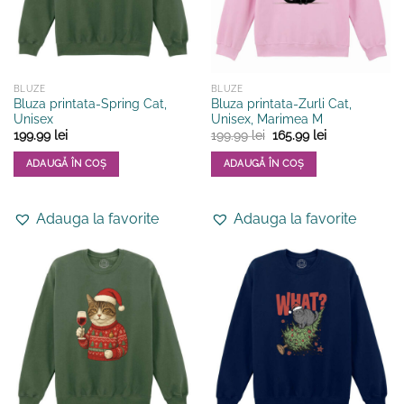
BLUZE
BLUZE
Bluza printata-Spring Cat,
Bluza printata-Zurli Cat,
Unisex
Unisex, Marimea M
Prețul
Prețul
199.99
lei
199.99
lei
165.99
lei
inițial
curent
a
este:
ADAUGĂ ÎN COȘ
ADAUGĂ ÎN COȘ
fost:
165.99 lei.
199.99 lei.
Acest
produs
Adauga la favorite
Adauga la favorite
are
mai
multe
variații.
Opțiunile
pot
fi
alese
în
pagina