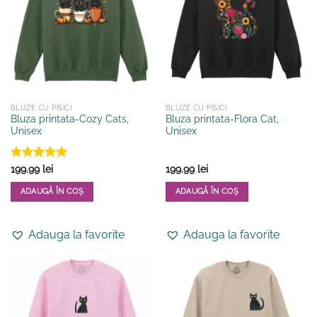
pot
pot
fi
fi
alese
alese
în
în
pagina
pagina
produsului.
produsului.
BLUZE CU PISICI
BLUZE CU PISICI
Bluza printata-Cozy Cats,
Bluza printata-Flora Cat,
Unisex
Unisex
Evaluat la
199.99
lei
199.99
lei
5
din 5
ADAUGĂ ÎN COȘ
ADAUGĂ ÎN COȘ
Acest
Acest
produs
produs
Adauga la favorite
Adauga la favorite
are
are
mai
mai
multe
multe
variații.
variații.
Opțiunile
Opțiunile
pot
pot