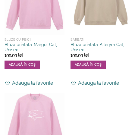
fi
fi
alese
alese
în
în
pagina
pagina
produsului.
produsului.
BLUZE CU PISICI
BARBATI
Bluza printata-Margot Cat,
Bluza printata-Allerym Cat,
Unisex
Unisex
199.99
lei
199.99
lei
ADAUGĂ ÎN COȘ
ADAUGĂ ÎN COȘ
Acest
Acest
produs
produs
Adauga la favorite
Adauga la favorite
are
are
mai
mai
multe
multe
variații.
variații.
Opțiunile
Opțiunile
pot
pot
fi
fi
alese
alese