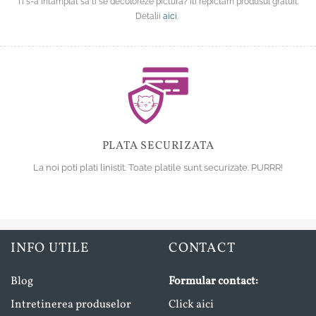
Ti s-a intamplat sa ti se decoloreze pictura? Iti repictam produsul gratuit.
Detalii
aici
.
PLATA SECURIZATA
La noi poti plati linistit. Toate platile sunt securizate. PURRR!
INFO UTILE
CONTACT
Blog
Formular contact:
Intretinerea produselor
Click aici