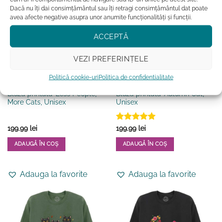
Opțiunile
Opțiunile
Dacă nu îți dai consimțământul sau îți retragi consimțământul dat poate
pot
pot
avea afecte negative asupra unor anumite funcționalități și funcții.
fi
fi
ACCEPTĂ
alese
alese
în
în
VEZI PREFERINȚELE
pagina
pagina
produsului.
produsului.
Politică cookie-uri
Politica de confidentialitate
BARBATI
BLUZE CU PISICI
Bluza printata-Less People,
Bluza printata-Autumn Cat,
More Cats, Unisex
Unisex
Evaluat la
199.99
lei
199.99
lei
5
din 5
ADAUGĂ ÎN COȘ
ADAUGĂ ÎN COȘ
Acest
Acest
produs
produs
Adauga la favorite
Adauga la favorite
are
are
mai
mai
multe
multe
variații.
variații.
Opțiunile
Opțiunile