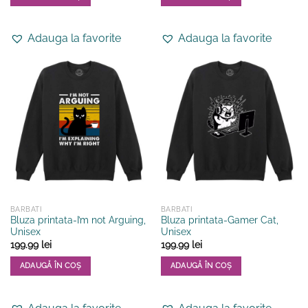
Acest
Acest
produs
produs
Adauga la favorite
Adauga la favorite
are
are
mai
mai
multe
multe
variații.
variații.
Opțiunile
Opțiunile
pot
pot
fi
fi
alese
alese
în
în
pagina
pagina
produsului.
produsului.
BARBATI
BARBATI
Bluza printata-I’m not Arguing,
Bluza printata-Gamer Cat,
Unisex
Unisex
199.99
lei
199.99
lei
ADAUGĂ ÎN COȘ
ADAUGĂ ÎN COȘ
Acest
Acest
produs
produs