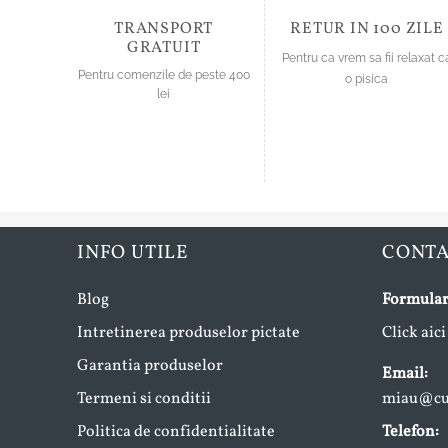
pagina
pagina
produsului.
TRANSPORT
RETUR IN 100 ZILE
produsului.
GRATUIT
Pentru ca vrem sa fii relaxat c
Pentru comenzile de peste 400
o pisica
lei
INFO UTILE
CONT
Blog
Formular
Intretinerea produselor pictate
Click aici
Garantia produselor
Email:
Termeni si conditii
miau@cup
Politica de confidentialitate
Telefon: