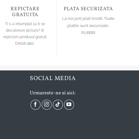
pagina
pagina
produsului.
produsului.
REPICTARE
PLATA SECURIZATA
GRATUITA
La noi poti plati linistit. Toate
Ti s-a intamplat sa ti se
platile sunt securizate.
decoloreze pictura? Iti
PURRR!
repictam produsul gratuit.
Detalii
aici
.
SOCIAL MEDIA
Urmareste-ne si aici: