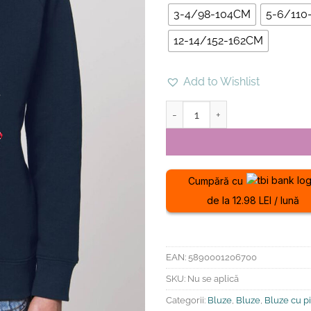
3-4/98-104CM
5-6/110
12-14/152-162CM
Add to Wishlist
Cantitate Bluza Premium-Meow 
Cumpără cu
de la 12.98 LEI / lună
EAN:
5890001206700
SKU:
Nu se aplică
Categorii:
Bluze
,
Bluze
,
Bluze cu pi