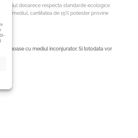
 cu mediul deoarece respecta standarde ecologice
teja mediul, cantitatea de 15% poliester provine
ru
e
ID-
l
 prietenoase cu mediul inconjurator. Si totodata vor