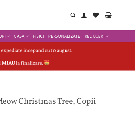
URI
CASA
PISICI
PERSONALIZATE
REDUCERI
 expediate incepand cu 10 august.
l
MIAU
la finalizare.
eow Christmas Tree, Copii