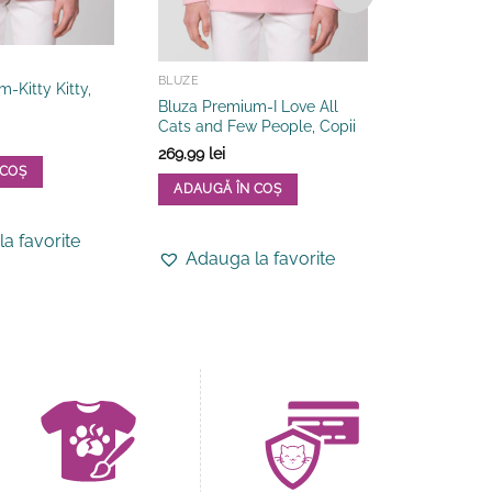
BLUZE
BLUZE
-Kitty Kitty,
Bluza Premium-I Love All
Bluza Prem
Cats and Few People, Copii
Copii
269.99
lei
269.99
lei
 COȘ
ADAUGĂ ÎN COȘ
ADAUGĂ 
Acest
Acest
a favorite
produs
produs
Adauga la favorite
Adauga
are
are
mai
mai
multe
multe
variații.
variații.
Opțiunile
Opțiunile
pot
pot
fi
fi
alese
alese
în
în