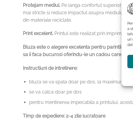
Protejam mediul.
Pe langa confortul superior pe c
mai stricte si reduce impactul asupra mediului in 
din materiale reciclate.
Pen
a s
Print excelent.
Printul este realizat prin imprimare d
teh
uri
dat
Bluza este o alegere excelenta pentru parintii care 
sa ii faca bucurosi oferindu-le un cadou care le re
Instructiuni de intretinere:
bluza se va spala doar pe dos, la maximum 30
se va calca doar pe dos
pentru mentinerea impecabila a printului, acesta
Timp de expediere: 2-4 zile lucratoare