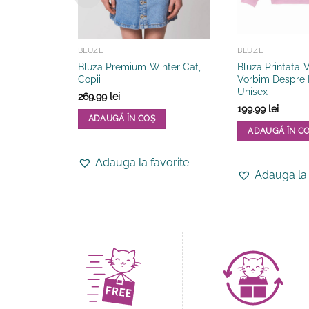
BLUZE
BLUZE
Bluza Premium-Winter Cat,
Bluza Printata-V
Copii
Vorbim Despre P
Unisex
269.99
lei
199.99
lei
ADAUGĂ ÎN COȘ
ADAUGĂ ÎN C
Acest
Acest
produs
Adauga la favorite
produs
are
Adauga la 
are
mai
mai
multe
multe
variații.
variații.
Opțiunile
Opțiunile
pot
pot
fi
fi
alese
alese
în
în