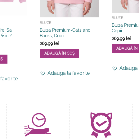
BLUZE
BLUZE
Bluza Premium
rei Sa
Bluza Premium-Cats and
Copii
isici?-
Books, Copii
269.99
lei
269.99
lei
ADAUGĂ ÎN
ADAUGĂ ÎN COȘ
Acest
OȘ
Acest
produs
Adauga l
produs
are
Adauga la favorite
are
mai
favorite
mai
multe
multe
variații.
variații.
Opțiunile
Opțiunile
pot
pot
fi
fi
alese
alese
în
în
pagina