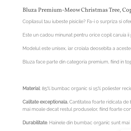
Bluza Premium-Meow Christmas Tree, Cop
Copilasul tau iubeste pisicile? Fa-i o surpriza si o
Este un cadou minunat pentru orice copil caruia ii p
Modelul este unisex, iar croiala deosebita a acesteia
Bluza face parte din categoria premium, fiind in t
Material
: 85% bumbac organic si 15% poliester reci
Calitate exceptionala.
Cantitatea foarte ridicata de 
mai moale decat restul produselor, fiind foarte conf
Durabilitate
. Hainele din bumbac organic sunt mai r