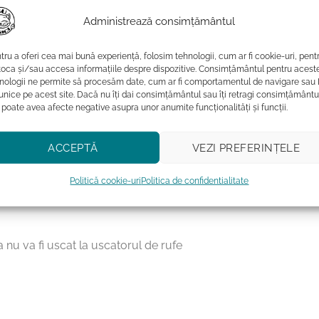
are il ofera bumbacul organic, acesta este si mai prietenos
Administrează consimțământul
comparatie cu bumbacul conventional. Tot din dorinta de a pro
tru a oferi cea mai bună experiență, folosim tehnologii, cum ar fi cookie-uri, pent
toca și/sau accesa informațiile despre dispozitive. Consimțământul pentru acest
igitala de tip DTG sau DTF, calitate superioara.
nologii ne permite să procesăm date, cum ar fi comportamentul de navigare sau 
 unice pe acest site. Dacă nu îți dai consimțământul sau îți retragi consimțământu
 poate avea afecte negative asupra unor anumite funcționalități și funcții.
doresc sa ofere copiilor lor haine de calitate, confortabile si
flecta pasiunea lor pentru superbele mici feline.
ACCEPTĂ
VEZI PREFERINȚELE
Politică cookie-uri
Politica de confidentialitate
 grade
 nu va fi uscat la uscatorul de rufe