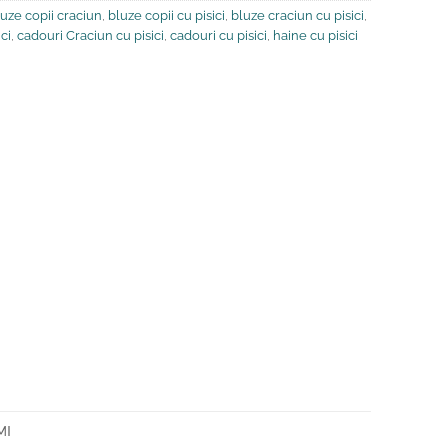
uze copii craciun
,
bluze copii cu pisici
,
bluze craciun cu pisici
,
ci
,
cadouri Craciun cu pisici
,
cadouri cu pisici
,
haine cu pisici
MI