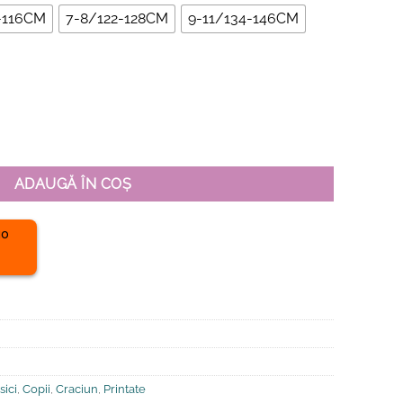
-116CM
7-8/122-128CM
9-11/134-146CM
Christmas Tree, Copii
ADAUGĂ ÎN COȘ
sici
,
Copii
,
Craciun
,
Printate