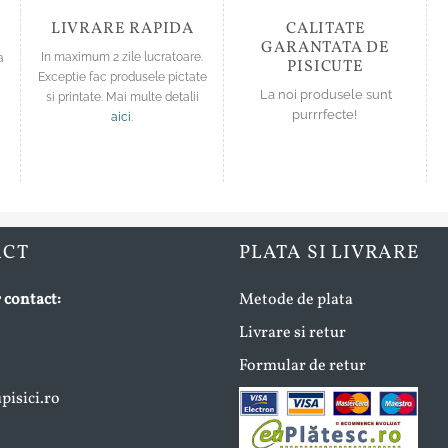
pagina
produsului.
produsului.
LIVRARE RAPIDA
CALITATE
GARANTATA DE
a
In maximum 2 zile lucratoare.
PISICUTE
Exceptie fac produsele pictate
La noi produsele sunt
si printate. Mai multe detalii
purrrfecte!
aici
.
ACT
PLATA SI LIVRARE
 contact:
Metode de plata
Livrare si retur
Formular de retur
isici.ro