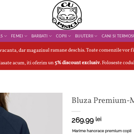
LS
FEMEI
BARBATI
COPII
BIJUTERII
CANI SI TERMOS
vacanta, dar magazinul ramane deschis. Toate comenzile vor fi
asate acum, iti oferim un
5% discount exclusiv
. Foloseste codu
Bluza Premium-M
269.99
lei
Marime hanorace premium copii