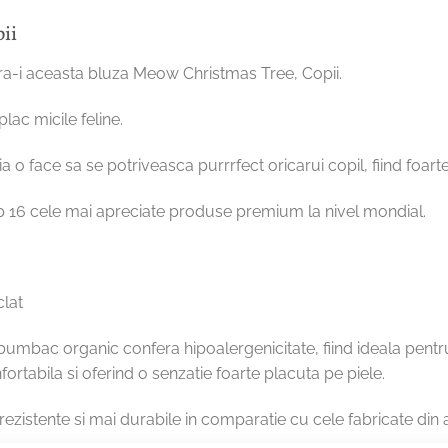
ii
fera-i aceasta bluza Meow Christmas Tree, Copii.
lac micile feline.
 o face sa se potriveasca purrrfect oricarui copil, fiind foarte
op 16 cele mai apreciate produse premium la nivel mondial.
clat
bumbac organic confera hipoalergenicitate, fiind ideala pentru
ortabila si oferind o senzatie foarte placuta pe piele.
ezistente si mai durabile in comparatie cu cele fabricate din