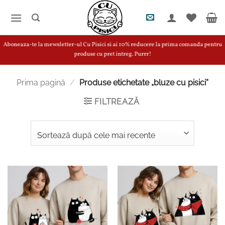
Skip
to
content
Aboneaza-te la mewsletter-ul Cu Pisici si ai 10% reducere la prima comanda pentru
produse cu pret intreg. Purrr!
Prima pagină
/
Produse etichetate „bluze cu pisici”
FILTREAZĂ