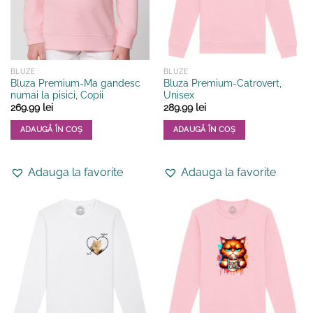
alese
alese
în
în
pagina
pagina
produsului.
produsului.
BLUZE
BLUZE
Bluza Premium-Ma gandesc
Bluza Premium-Catrovert,
numai la pisici, Copii
Unisex
269.99
lei
289.99
lei
ADAUGĂ ÎN COȘ
ADAUGĂ ÎN COȘ
Acest
Acest
produs
produs
Adauga la favorite
Adauga la favorite
are
are
mai
mai
multe
multe
variații.
variații.
Opțiunile
Opțiunile
pot
pot
fi
fi
alese
alese
în
în
pagina
pagina