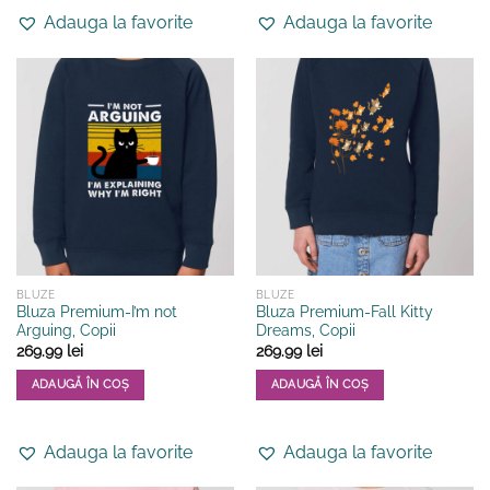
produs
produs
Adauga la favorite
Adauga la favorite
are
are
mai
mai
multe
multe
variații.
variații.
Opțiunile
Opțiunile
pot
pot
fi
fi
alese
alese
în
în
pagina
pagina
produsului.
produsului.
BLUZE
BLUZE
Bluza Premium-I’m not
Bluza Premium-Fall Kitty
Arguing, Copii
Dreams, Copii
269.99
lei
269.99
lei
ADAUGĂ ÎN COȘ
ADAUGĂ ÎN COȘ
Acest
Acest
produs
produs
Adauga la favorite
Adauga la favorite
are
are
mai
mai