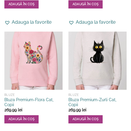
ADAUGĂ ÎN COȘ
ADAUGĂ ÎN COȘ
Acest
Acest
produs
produs
Adauga la favorite
Adauga la favorite
are
are
mai
mai
multe
multe
variații.
variații.
Opțiunile
Opțiunile
pot
pot
fi
fi
alese
alese
în
în
pagina
pagina
produsului.
produsului.
BLUZE
BLUZE
Bluza Premium-Flora Cat,
Bluza Premium-Zurli Cat,
Copii
Copii
269.99
lei
269.99
lei
ADAUGĂ ÎN COȘ
ADAUGĂ ÎN COȘ
Acest
Acest