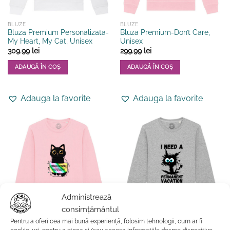
produsului.
produsului.
BLUZE
BLUZE
Bluza Premium Personalizata-
Bluza Premium-Don’t Care,
My Heart, My Cat, Unisex
Unisex
309.99
lei
299.99
lei
ADAUGĂ ÎN COȘ
ADAUGĂ ÎN COȘ
Acest
Acest
produs
produs
Adauga la favorite
Adauga la favorite
are
are
mai
mai
multe
multe
variații.
variații.
Opțiunile
Opțiunile
pot
pot
fi
fi
alese
alese
în
în
Administrează
pagina
pagina
produsului.
produsului.
consimțământul
Pentru a oferi cea mai bună experiență, folosim tehnologii, cum ar fi
BLUZE
BARBATI