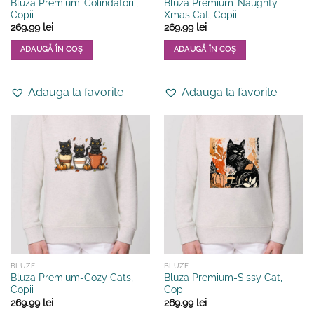
Bluza Premium-Colindatorii,
Bluza Premium-Naughty
Copii
Xmas Cat, Copii
269.99
lei
269.99
lei
ADAUGĂ ÎN COȘ
ADAUGĂ ÎN COȘ
Acest
Acest
produs
produs
Adauga la favorite
Adauga la favorite
are
are
mai
mai
multe
multe
variații.
variații.
Opțiunile
Opțiunile
pot
pot
fi
fi
alese
alese
în
în
pagina
pagina
produsului.
produsului.
BLUZE
BLUZE
Bluza Premium-Cozy Cats,
Bluza Premium-Sissy Cat,
Copii
Copii
269.99
lei
269.99
lei