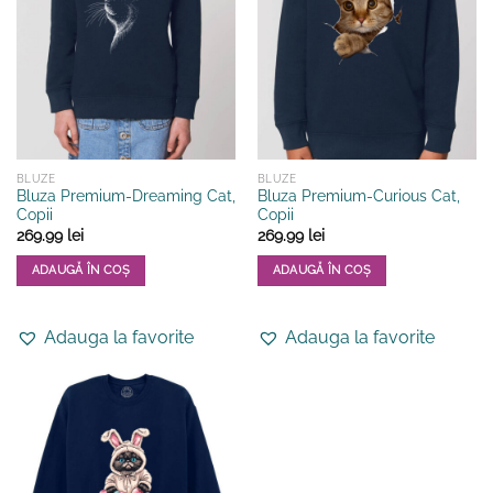
Opțiunile
Opțiunile
pot
pot
fi
fi
alese
alese
în
în
pagina
pagina
produsului.
produsului.
BLUZE
BLUZE
Bluza Premium-Dreaming Cat,
Bluza Premium-Curious Cat,
Copii
Copii
269.99
lei
269.99
lei
ADAUGĂ ÎN COȘ
ADAUGĂ ÎN COȘ
Acest
Acest
produs
produs
Adauga la favorite
Adauga la favorite
are
are
mai
mai
multe
multe
variații.
variații.
Opțiunile
Opțiunile
pot
pot
fi
fi