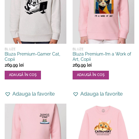
pot
pot
fi
fi
alese
alese
în
în
pagina
pagina
produsului.
produsului.
BLUZE
BLUZE
Bluza Premium-Gamer Cat,
Bluza Premium-I’m a Work of
Copii
Art, Copii
269.99
lei
269.99
lei
ADAUGĂ ÎN COȘ
ADAUGĂ ÎN COȘ
Acest
Acest
produs
produs
Adauga la favorite
Adauga la favorite
are
are
mai
mai
multe
multe
variații.
variații.
Opțiunile
Opțiunile
pot
pot
fi
fi