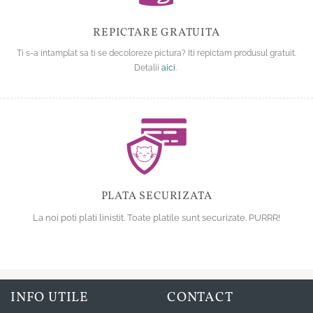
REPICTARE GRATUITA
Ti s-a intamplat sa ti se decoloreze pictura? Iti repictam produsul gratuit.
Detalii
aici
.
PLATA SECURIZATA
La noi poti plati linistit. Toate platile sunt securizate. PURRR!
INFO UTILE
CONTACT