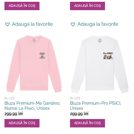
ADAUGĂ ÎN COȘ
ADAUGĂ ÎN COȘ
Acest
Acest
produs
produs
Adauga la favorite
Adauga la favorite
are
are
mai
mai
multe
multe
variații.
variații.
Opțiunile
Opțiunile
pot
pot
fi
fi
alese
alese
în
în
pagina
pagina
produsului.
produsului.
BLUZE
BLUZE
Bluza Premium-Ma Gandesc
Bluza Premium-Pro PISICI,
Numai La Pisici, Unisex
Unisex
299.99
lei
299.99
lei
ADAUGĂ ÎN COȘ
ADAUGĂ ÎN COȘ
Acest
Acest