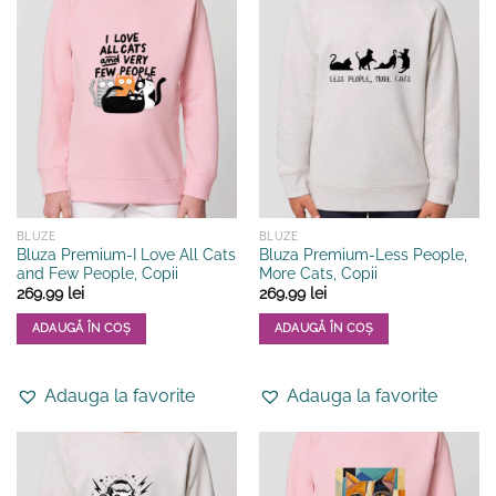
multe
multe
variații.
variații.
Opțiunile
Opțiunile
pot
pot
fi
fi
alese
alese
în
în
pagina
pagina
produsului.
produsului.
BLUZE
BLUZE
Bluza Premium-I Love All Cats
Bluza Premium-Less People,
and Few People, Copii
More Cats, Copii
269.99
lei
269.99
lei
ADAUGĂ ÎN COȘ
ADAUGĂ ÎN COȘ
Acest
Acest
produs
produs
Adauga la favorite
Adauga la favorite
are
are
mai
mai
multe
multe
variații.
variații.
Opțiunile
Opțiunile