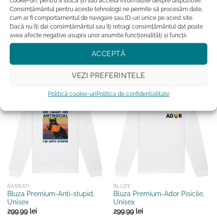
cookie-uri, pentru a stoca și/sau accesa informațiile despre dispozitive.
Bluza Premium-
Bluza Premium-I Need A
Consimțământul pentru aceste tehnologii ne permite să procesăm date,
Antidepressant, Unisex
Permanent Vacation, Unisex
cum ar fi comportamentul de navigare sau ID-uri unice pe acest site.
299.99
lei
299.99
lei
Dacă nu îți dai consimțământul sau îți retragi consimțământul dat poate
avea afecte negative asupra unor anumite funcționalități și funcții.
ADAUGĂ ÎN COȘ
ADAUGĂ ÎN COȘ
Acest
Acest
ACCEPTĂ
produs
produs
Adauga la favorite
Adauga la favorite
are
are
VEZI PREFERINȚELE
mai
mai
multe
multe
Politică cookie-uri
Politica de confidentialitate
variații.
variații.
Opțiunile
Opțiunile
pot
pot
fi
fi
alese
alese
în
în
pagina
pagina
produsului.
produsului.
BARBATI
BLUZE
Bluza Premium-Anti-stupid,
Bluza Premium-Ador Pisicile,
Unisex
Unisex
299.99
lei
299.99
lei