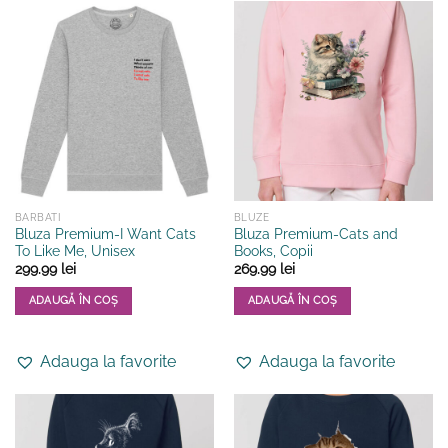
multe
multe
variații.
variații.
Opțiunile
Opțiunile
pot
pot
fi
fi
alese
alese
în
în
pagina
pagina
produsului.
produsului.
BARBATI
BLUZE
Bluza Premium-I Want Cats
Bluza Premium-Cats and
To Like Me, Unisex
Books, Copii
299.99
lei
269.99
lei
ADAUGĂ ÎN COȘ
ADAUGĂ ÎN COȘ
Acest
Acest
produs
produs
Adauga la favorite
Adauga la favorite
are
are
mai
mai
multe
multe
variații.
variații.