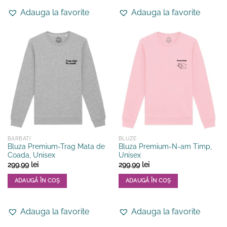
produs
produs
Adauga la favorite
Adauga la favorite
are
are
mai
mai
multe
multe
variații.
variații.
Opțiunile
Opțiunile
pot
pot
fi
fi
alese
alese
în
în
pagina
pagina
produsului.
produsului.
BARBATI
BLUZE
Bluza Premium-Trag Mata de
Bluza Premium-N-am Timp,
Coada, Unisex
Unisex
299.99
lei
299.99
lei
ADAUGĂ ÎN COȘ
ADAUGĂ ÎN COȘ
Acest
Acest
produs
produs
Adauga la favorite
Adauga la favorite
are
are
mai
mai