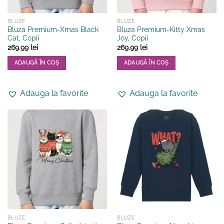
produsului.
produsului.
BLUZE
BLUZE
Bluza Premium-Xmas Black
Bluza Premium-Kitty Xmas
Cat, Copii
Joy, Copii
269.99
lei
269.99
lei
ADAUGĂ ÎN COȘ
ADAUGĂ ÎN COȘ
Acest
Acest
produs
produs
Adauga la favorite
Adauga la favorite
are
are
mai
mai
multe
multe
variații.
variații.
Opțiunile
Opțiunile
pot
pot
fi
fi
alese
alese
în
în
pagina
pagina
produsului.
produsului.
BLUZE
BLUZE