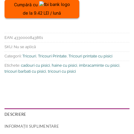
Cumpără cu
de la 9.42 LEI / lună
EAN:
4330000843861
SKU:
Nu se aplică
Categorii:
Tricouri
,
Tricouri Printate
,
Tricouri printate cu pisici
Etichete:
cadouri cu pisici
,
haine cu pisici
,
imbracaminte cu pisici
,
tricouri barbati cu pisici
,
tricouri cu pisici
DESCRIERE
INFORMAȚII SUPLIMENTARE