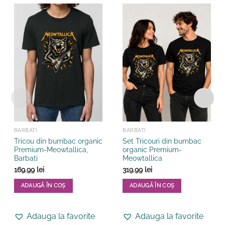
BARBATI
BARBATI
Tricou din bumbac organic
Set Tricouri din bumbac
Premium-Meowtallica,
organic Premium-
Barbati
Meowtallica
169.99
lei
319.99
lei
ADAUGĂ ÎN COȘ
ADAUGĂ ÎN COȘ
Acest
Acest
produs
produs
Adauga la favorite
Adauga la favorite
are
are