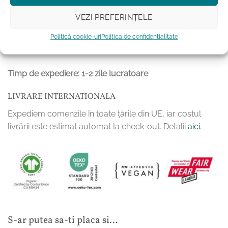
acestuia poate afecta intensitatea culorilor.
VEZI PREFERINȚELE
se calca doar pe dos, fara aburi deasupra printului
pentru mentinerea impecabila a printului, tricoul nu
Politică cookie-uri
Politica de confidentialitate
va fi uscat la uscatorul de rufe
Timp de expediere: 1-2 zile lucratoare
LIVRARE INTERNATIONALA
Expediem comenzile în toate țările din UE, iar costul
livrării este estimat automat la check-out. Detalii
aici.
S-ar putea sa-ti placa si…