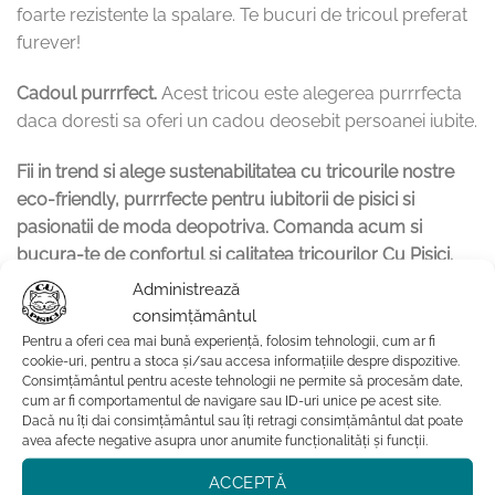
foarte rezistente la spalare. Te bucuri de tricoul preferat
furever!
Cadoul purrrfect.
Acest tricou este alegerea purrrfecta
daca doresti sa oferi un cadou deosebit persoanei iubite.
Fii in trend si alege sustenabilitatea cu tricourile nostre
eco-friendly, purrrfecte pentru iubitorii de pisici si
pasionatii de moda deopotriva. Comanda acum si
bucura-te de confortul si calitatea tricourilor Cu Pisici.
Administrează
consimțământul
Pentru a oferi cea mai bună experiență, folosim tehnologii, cum ar fi
Instructiuni de intretinere:
cookie-uri, pentru a stoca și/sau accesa informațiile despre dispozitive.
Consimțământul pentru aceste tehnologii ne permite să procesăm date,
cum ar fi comportamentul de navigare sau ID-uri unice pe acest site.
tricoul se spala la program scurt, pe dos, la
Dacă nu îți dai consimțământul sau îți retragi consimțământul dat poate
temperaturi mai mici sau egale cu 40˚C
avea afecte negative asupra unor anumite funcționalități și funcții.
nu se va folosi balsam de rufe. Compozitia chimica a
ACCEPTĂ