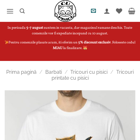
Skip
to
content
In perioada
5-7 august
suntem in vacanta, dar magazinul ramane deschis. Toate
comenzile vor fi expediate incepand cu 10 august.
Pentru comenzile plasate acum, iti oferim un
5% discount exclusiv
. Foloseste codul
MIAU
la finalizare.
Prima pagină
/
Barbati
/
Tricouri cu pisici
/
Tricouri
printate cu pisici