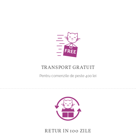
mai
mai
multe
multe
variații.
variații.
Opțiunile
Opțiunile
pot
pot
fi
fi
alese
alese
în
în
pagina
pagina
produsului.
produsului.
TRANSPORT GRATUIT
Pentru comenzile de peste 400 lei
RETUR IN 100 ZILE