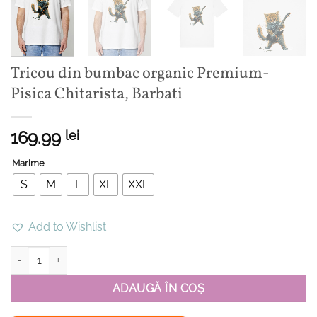
Tricou din bumbac organic Premium-
Pisica Chitarista, Barbati
169.99
lei
Marime
S
M
L
XL
XXL
Add to Wishlist
Cantitate Tricou din bumbac organic Premium-Pisica Chitarista, Ba
ADAUGĂ ÎN COȘ