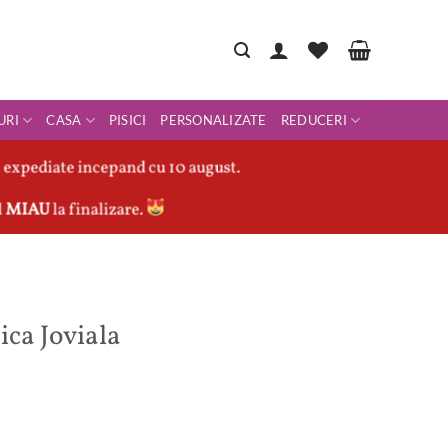
URI
CASA
PISICI
PERSONALIZATE
REDUCERI
 expediate incepand cu 10 august.
l
MIAU
la finalizare.
ica Joviala