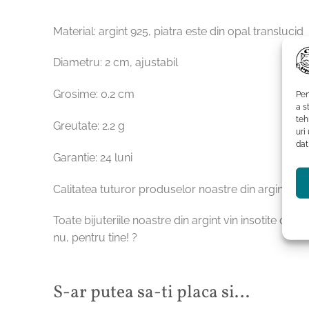
Material: argint 925, piatra este din opal translucid
Diametru: 2 cm, ajustabil
Grosime: 0.2 cm
Pen
a s
teh
Greutate: 2.2 g
uri
dat
Garantie: 24 luni
Calitatea tuturor produselor noastre din argint est
Toate bijuteriile noastre din argint vin insotite de 
nu, pentru tine! ?
S-ar putea sa-ti placa si…