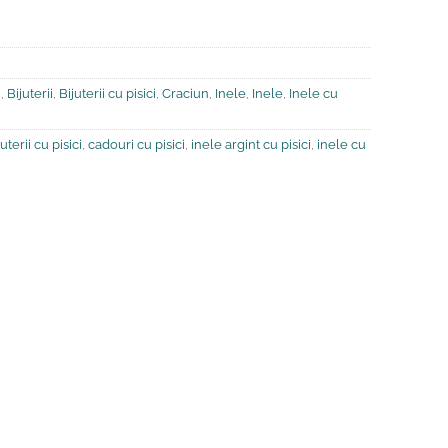
i
,
Bijuterii
,
Bijuterii cu pisici
,
Craciun
,
Inele
,
Inele
,
Inele cu
juterii cu pisici
,
cadouri cu pisici
,
inele argint cu pisici
,
inele cu