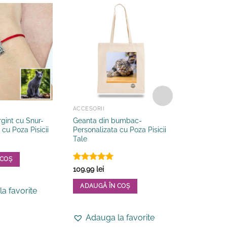
ACCESORII
BIJUTERII
rgint cu Snur-
Geanta din bumbac-
Bratara din
 cu Poza Pisicii
Personalizata cu Poza Pisicii
Personaliza
Tale
269.99
lei
 COȘ
ADAUGĂ 
Evaluat la
109.99
lei
5
din 5
ADAUGĂ ÎN COȘ
a favorite
Adauga
Adauga la favorite