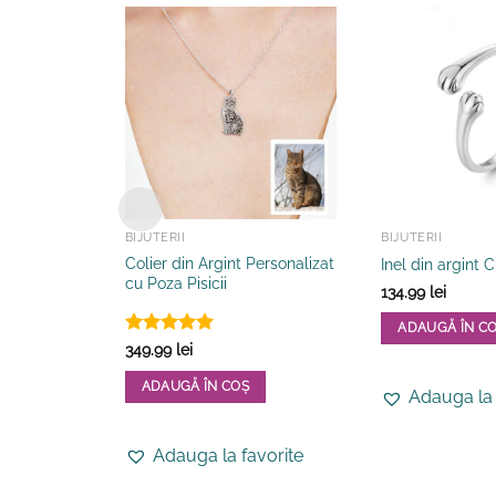
BIJUTERII
BIJUTERII
Colier din Argint Personalizat
Inel din argint
cu Poza Pisicii
134.99
lei
ADAUGĂ ÎN C
Evaluat la
349.99
lei
5
din 5
ADAUGĂ ÎN COȘ
Adauga la 
Adauga la favorite