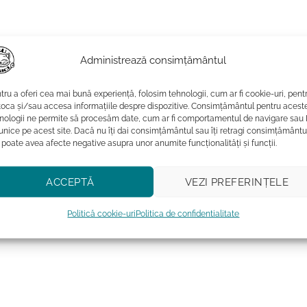
Administrează consimțământul
tru a oferi cea mai bună experiență, folosim tehnologii, cum ar fi cookie-uri, pent
toca și/sau accesa informațiile despre dispozitive. Consimțământul pentru acest
nologii ne permite să procesăm date, cum ar fi comportamentul de navigare sau 
 unice pe acest site. Dacă nu îți dai consimțământul sau îți retragi consimțământu
 poate avea afecte negative asupra unor anumite funcționalități și funcții.
ACCEPTĂ
VEZI PREFERINȚELE
e verificata de ANPC.
Politică cookie-uri
Politica de confidentialitate
un servetel de curatare si sunt ambalate in cutie cadou. Purrrfe