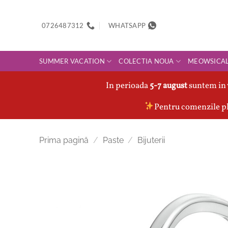
Skip
to
0726487312
WHATSAPP
content
SUMMER VACATION
COLECTIA NOUA
MEOWSICA
In perioada
5-7 august
suntem in 
Pentru comenzile pl
Prima pagină
/
Paste
/
Bijuterii