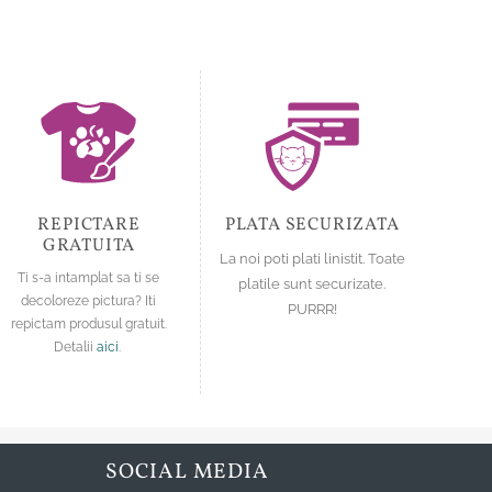
REPICTARE
PLATA SECURIZATA
GRATUITA
La noi poti plati linistit. Toate
Ti s-a intamplat sa ti se
platile sunt securizate.
decoloreze pictura? Iti
PURRR!
repictam produsul gratuit.
Detalii
aici
.
SOCIAL MEDIA