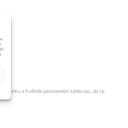
ru
e
ID-
l
cte pentru a fi oferite persoanelor iubite sau, de ce