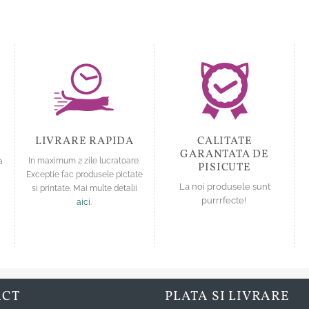
variații.
Opțiunile
pot
fi
alese
în
pagina
produsului.
LIVRARE RAPIDA
CALITATE
GARANTATA DE
a
In maximum 2 zile lucratoare.
PISICUTE
Exceptie fac produsele pictate
La noi produsele sunt
si printate. Mai multe detalii
purrrfecte!
aici
.
ACT
PLATA SI LIVRARE