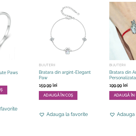
BIJUTERII
BIJUTERII
Bratara din argint-Elegant
Bratara din A
 Cute Paws
Paw
Personalizata
159.99
lei
199.99
lei
OȘ
ADAUGĂ ÎN COȘ
ADAUGĂ ÎN
Acest
favorite
produs
Adauga la favorite
Adauga l
are
mai
multe