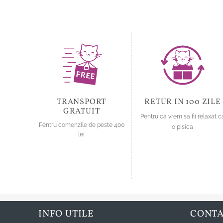
TRANSPORT
RETUR IN 100 ZILE
GRATUIT
Pentru ca vrem sa fii relaxat c
Pentru comenzile de peste 400
o pisica
lei
INFO UTILE
CONT