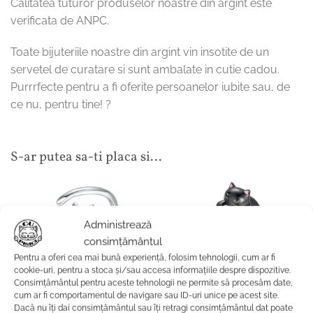
Calitatea tuturor produselor noastre din argint este
verificata de ANPC.
Toate bijuteriile noastre din argint vin insotite de un
servetel de curatare si sunt ambalate in cutie cadou.
Purrrfecte pentru a fi oferite persoanelor iubite sau, de
ce nu, pentru tine! ?
S-ar putea sa-ti placa si…
Administrează
consimțământul
Pentru a oferi cea mai bună experiență, folosim tehnologii, cum ar fi
cookie-uri, pentru a stoca și/sau accesa informațiile despre dispozitive.
Consimțământul pentru aceste tehnologii ne permite să procesăm date,
cum ar fi comportamentul de navigare sau ID-uri unice pe acest site.
Dacă nu îți dai consimțământul sau îți retragi consimțământul dat poate
BIJUTERII
ACCESORII SI DECORATIUNI