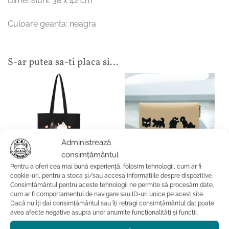
Dimensiuni: 38 x 42 cm
Culoare geanta: neagra
S-ar putea sa-ti placa si…
Administrează
consimțământul
Pentru a oferi cea mai bună experiență, folosim tehnologii, cum ar fi
ACCESORII
ACCESORII
cookie-uri, pentru a stoca și/sau accesa informațiile despre dispozitive.
Geanta din bumbac-Pure
Portofel din piele naturala-
Consimțământul pentru aceste tehnologii ne permite să procesăm date,
Love
Cats in Black, pictat
cum ar fi comportamentul de navigare sau ID-uri unice pe acest site.
manual, Bej
84.99
lei
Dacă nu îți dai consimțământul sau îți retragi consimțământul dat poate
359.99
lei
avea afecte negative asupra unor anumite funcționalități și funcții.
ADAUGĂ ÎN COȘ
ADAUGĂ ÎN COȘ