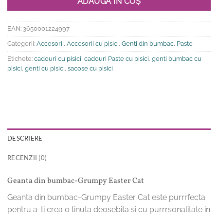
ADAUGĂ ÎN COȘ
EAN:
3650001224997
Categorii:
Accesorii
,
Accesorii cu pisici
,
Genti din bumbac
,
Paste
Etichete:
cadouri cu pisici
,
cadouri Paste cu pisici
,
genti bumbac cu
pisici
,
genti cu pisici
,
sacose cu pisici
DESCRIERE
RECENZII (0)
Geanta din bumbac-Grumpy Easter Cat
Geanta din bumbac-Grumpy Easter Cat este purrrfecta
pentru a-ti crea o tinuta deosebita si cu purrrsonalitate in