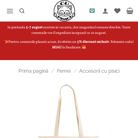
Skip
to
content
In perioada
5-7 august
suntem in vacanta, dar magazinul ramane deschis. Toate
comenzile vor fi expediate incepand cu 10 august.
Pentru comenzile plasate acum, iti oferim un
5% discount exclusiv
. Foloseste codul
MIAU
la finalizare.
Prima pagină
/
Femei
/
Accesorii cu pisici