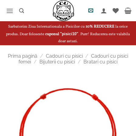
Skip
to
content
Sarbatorim Ziua Internationala a Pisicilor cu
10% REDUCERE
la orice
produs. Doar foloseste
cuponul
"pisici10"
.
Purr! Reducerea este valabila
doar astazi.
Prima pagină
/
Cadouri cu pisici
/
Cadouri cu pisici
femei
/
Bijuterii cu pisici
/
Bratari cu pisici