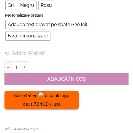
Gri
Negru
Rosu
Personalizare bratara
Adauga text gravat pe spate (+20 lei)
Fara personalizare
Add to Wishlist
Cantitate Bratara din argint-Cat Love
ADAUGĂ ÎN COȘ
Cumpără cu
de la 7.64 LEI / lună
EAN:
2340001351793