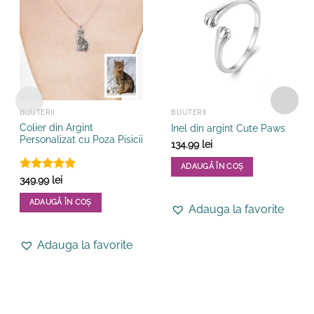
BIJUTERII
BIJUTERII
Colier din Argint
Inel din argint Cute Paws
Personalizat cu Poza Pisicii
134.99
lei
ADAUGĂ ÎN COȘ
Evaluat la
349.99
lei
5
din 5
ADAUGĂ ÎN COȘ
Adauga la favorite
Adauga la favorite