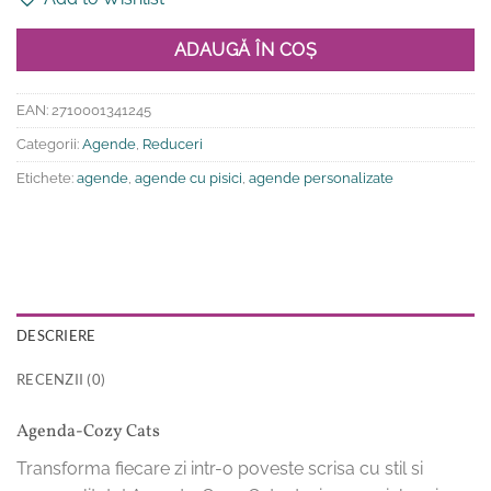
fost:
67.49 lei.
74.99 lei.
ADAUGĂ ÎN COȘ
EAN:
2710001341245
Categorii:
Agende
,
Reduceri
Etichete:
agende
,
agende cu pisici
,
agende personalizate
DESCRIERE
RECENZII (0)
Agenda-Cozy Cats
Transforma fiecare zi intr-o poveste scrisa cu stil si