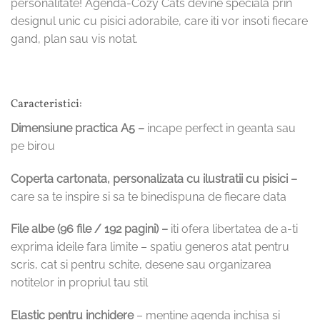
personalitate! Agenda-Cozy Cats devine speciala prin
designul unic cu pisici adorabile, care iti vor insoti fiecare
gand, plan sau vis notat.
Caracteristici:
Dimensiune practica A5 –
incape perfect in geanta sau
pe birou
Coperta cartonata, personalizata cu ilustratii cu pisici –
care sa te inspire si sa te binedispuna de fiecare data
File albe (96 file / 192 pagini) –
iti ofera libertatea de a-ti
exprima ideile fara limite – spatiu generos atat pentru
scris, cat si pentru schite, desene sau organizarea
notitelor in propriul tau stil
Elastic pentru inchidere
– mentine agenda inchisa si