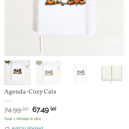
Agenda-Cozy Cats
Prețul
Prețul
74.99
67.49
lei
lei
inițial
curent
Doar 1 rămase în stoc
a
este:
Add to Wishlist