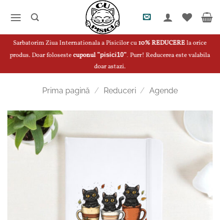
Skip
to
content
Sarbatorim Ziua Internationala a Pisicilor cu
10% REDUCERE
la orice
produs. Doar foloseste
cuponul
"pisici10"
.
Purr! Reducerea este valabila
doar astazi.
Prima pagină
/
Reduceri
/
Agende