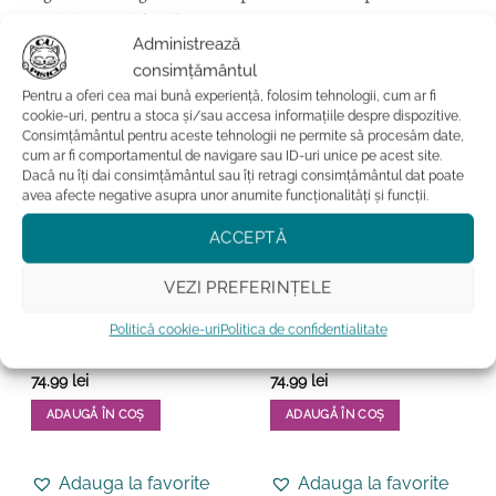
creativitatea zi de zi!
Administrează
consimțământul
S-ar putea sa-ti placa si…
Pentru a oferi cea mai bună experiență, folosim tehnologii, cum ar fi
cookie-uri, pentru a stoca și/sau accesa informațiile despre dispozitive.
Consimțământul pentru aceste tehnologii ne permite să procesăm date,
cum ar fi comportamentul de navigare sau ID-uri unice pe acest site.
Dacă nu îți dai consimțământul sau îți retragi consimțământul dat poate
avea afecte negative asupra unor anumite funcționalități și funcții.
ACCEPTĂ
VEZI PREFERINȚELE
Politică cookie-uri
Politica de confidentialitate
AGENDE
AGENDE
Agenda-I’m Not Arguing
Agenda-I’m Fine
74.99
lei
74.99
lei
ADAUGĂ ÎN COȘ
ADAUGĂ ÎN COȘ
Adauga la favorite
Adauga la favorite