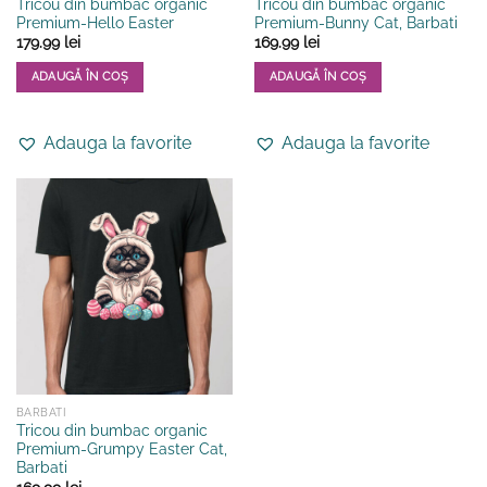
Tricou din bumbac organic
Tricou din bumbac organic
Premium-Hello Easter
Premium-Bunny Cat, Barbati
179.99
lei
169.99
lei
ADAUGĂ ÎN COȘ
ADAUGĂ ÎN COȘ
Acest
Acest
produs
produs
Adauga la favorite
Adauga la favorite
are
are
mai
mai
multe
multe
variații.
variații.
Opțiunile
Opțiunile
pot
pot
fi
fi
alese
alese
în
în
pagina
pagina
produsului.
produsului.
BARBATI
Tricou din bumbac organic
Premium-Grumpy Easter Cat,
Barbati