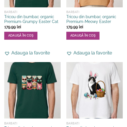
produsului.
produsului.
BARBATI
BARBATI
Tricou din bumbac organic
Tricou din bumbac organic
Premium-Grumpy Easter Cat
Premium-Meowy Easter
179.99
lei
179.99
lei
ADAUGĂ ÎN COȘ
ADAUGĂ ÎN COȘ
Acest
Acest
produs
produs
Adauga la favorite
Adauga la favorite
are
are
mai
mai
multe
multe
variații.
variații.
Opțiunile
Opțiunile
pot
pot
fi
fi
alese
alese
în
în
pagina
pagina
produsului.
produsului.
BARBATI
BARBATI