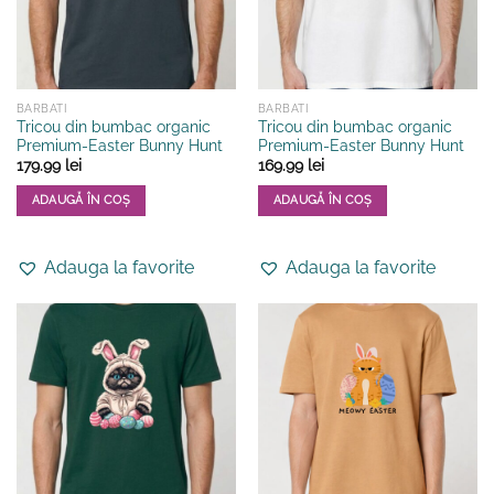
BARBATI
BARBATI
Tricou din bumbac organic
Tricou din bumbac organic
Premium-Easter Bunny Hunt
Premium-Easter Bunny Hunt
179.99
lei
169.99
lei
ADAUGĂ ÎN COȘ
ADAUGĂ ÎN COȘ
Acest
Acest
produs
produs
Adauga la favorite
Adauga la favorite
are
are
mai
mai
multe
multe
variații.
variații.
Opțiunile
Opțiunile
pot
pot
fi
fi
alese
alese
în
în
pagina
pagina