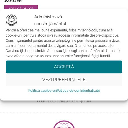
169.99
lei
ADAUGĂ ÎN COȘ
Acest
Administrează
produs
consimțământul
Adauga la favorite
are
Pentru a oferi cea mai bună experiență, folosim tehnologii, cum ar fi
mai
cookie-uri, pentru a stoca și/sau accesa informațiile despre dispozitive.
multe
Consimțământul pentru aceste tehnologii ne permite să procesăm date,
cum ar fi comportamentul de navigare sau ID-uri unice pe acest site.
variații.
Dacă nu îți dai consimțământul sau îți retragi consimțământul dat poate
Opțiunile
avea afecte negative asupra unor anumite funcționalități și funcții.
pot
fi
ACCEPTĂ
alese
în
VEZI PREFERINȚELE
pagina
produsului.
Politică cookie-uri
Politica de confidentialitate
TRANSPORT GRATUIT
Pentru comenzile de peste 400 lei