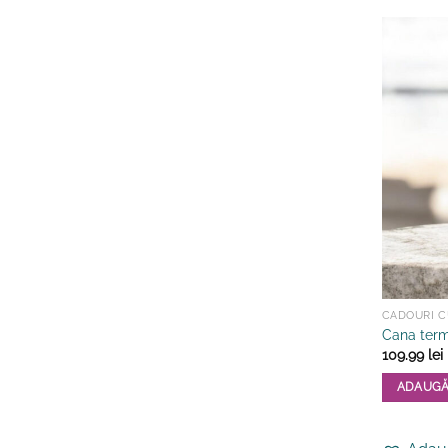
CADOURI CU
Cana term
109.99
lei
ADAUGĂ