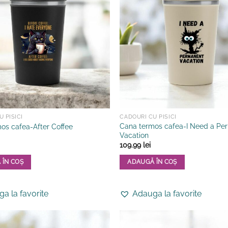
.
 PISICI
CADOURI CU PISICI
Cana termos cafea-I Need a Pe
os cafea-After Coffee
Vacation
109.99
lei
 ÎN COȘ
ADAUGĂ ÎN COȘ
a la favorite
Adauga la favorite