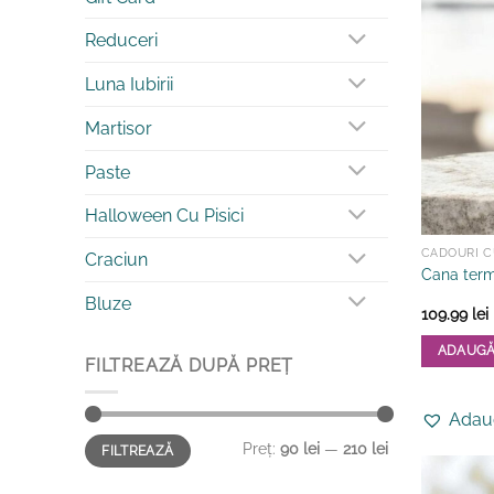
pot
Reduceri
fi
alese
Luna Iubirii
în
pagina
Martisor
produsului
Paste
Halloween Cu Pisici
CADOURI CU
Craciun
Cana term
Bluze
109.99
lei
ADAUGĂ
FILTREAZĂ DUPĂ PREȚ
Adaug
Preț
Preț
Preț:
90 lei
—
210 lei
FILTREAZĂ
minim
maxim