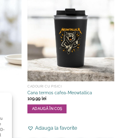
CADOURI CU PISICI
Cana termos cafea-Meowtallica
109.99
lei
ADAUGĂ ÎN COȘ
ru
e
Adauga la favorite
ID-
l