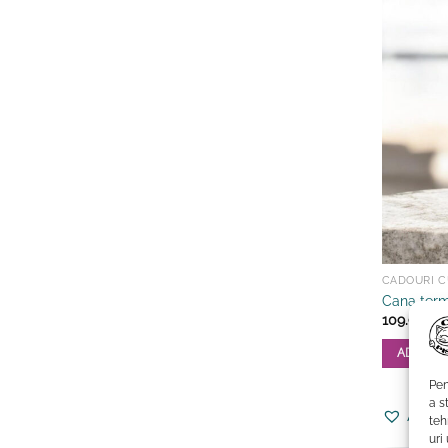
CADOURI CU
Cana term
109.99
lei
ADAUGĂ
Pen
a s
Adaug
teh
uri