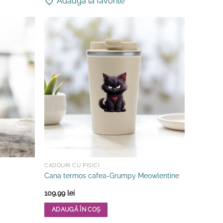
Adauga la favorite
CADOURI CU PISICI
Cana termos cafea-Grumpy Meowlentine
109.99
lei
ADAUGĂ ÎN COȘ