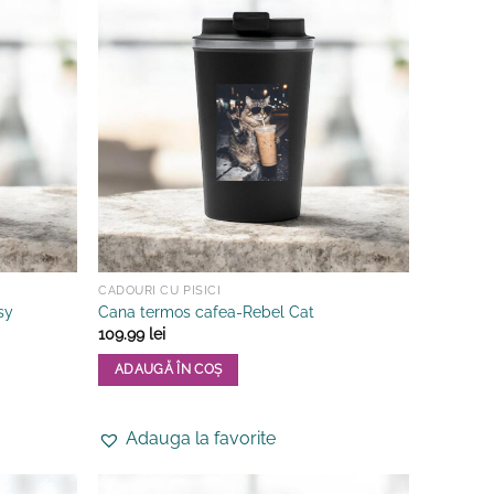
CADOURI CU PISICI
sy
Cana termos cafea-Rebel Cat
109.99
lei
ADAUGĂ ÎN COȘ
Adauga la favorite