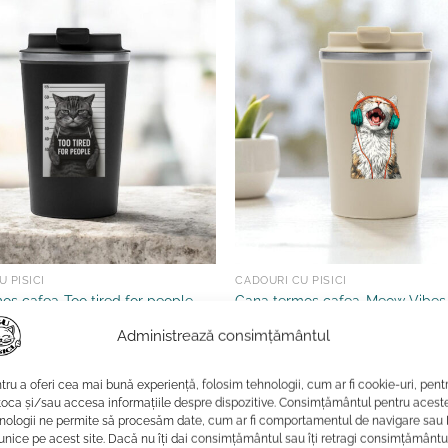
 PISICI
CADOURI CU PISICI
os cafea-Too tired for people
Cana termos cafea-Meow Vibes
109.99
lei
Administrează consimțământul
 ÎN COȘ
ADAUGĂ ÎN COȘ
tru a oferi cea mai bună experiență, folosim tehnologii, cum ar fi cookie-uri, pent
toca și/sau accesa informațiile despre dispozitive. Consimțământul pentru acest
a la favorite
Adauga la favorite
nologii ne permite să procesăm date, cum ar fi comportamentul de navigare sau 
 unice pe acest site. Dacă nu îți dai consimțământul sau îți retragi consimțământu