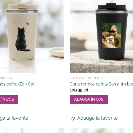
ERMOSURI
CADOURI CU PISICI
os cafea-Zen Cat
Cana termos cafea-Sorry, I’m bu
109.99
lei
 ÎN COȘ
ADAUGĂ ÎN COȘ
a la favorite
Adauga la favorite