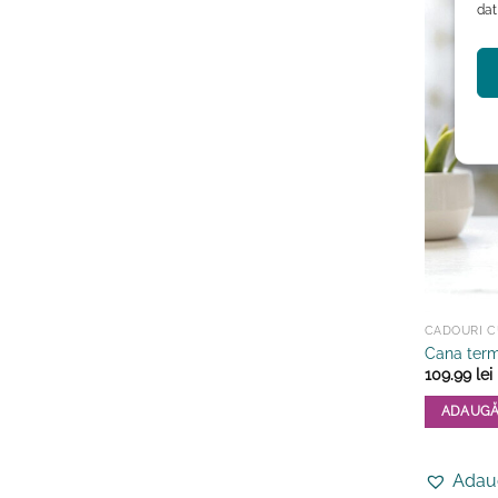
dat
CADOURI CU
Cana term
109.99
lei
ADAUGĂ
Adaug