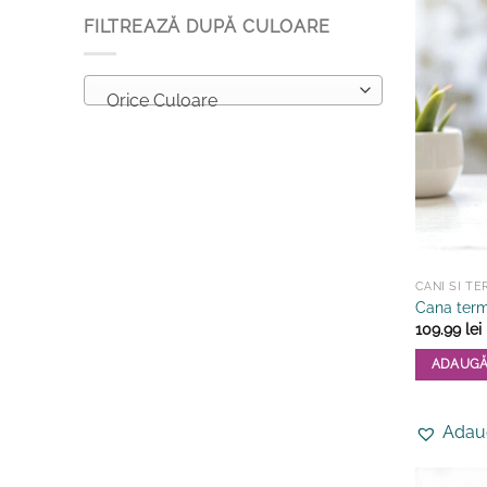
FILTREAZĂ DUPĂ CULOARE
Orice Culoare
CANI SI T
Cana term
109.99
lei
ADAUGĂ
Adaug