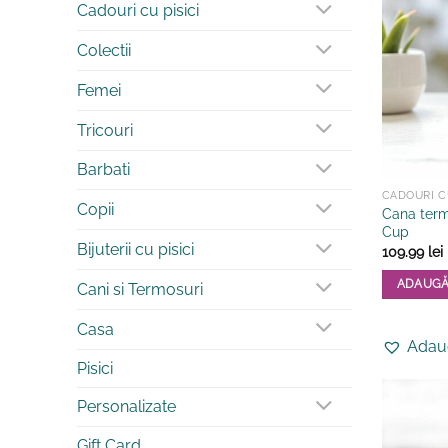
Cadouri cu pisici
Colectii
Femei
Tricouri
Barbati
CADOURI CU
Copii
Cana term
Cup
Bijuterii cu pisici
109.99
lei
ADAUGĂ
Cani si Termosuri
Acest
Casa
produs
Adaug
are
Pisici
mai
multe
Personalizate
variații.
Gift Card
Opțiunile