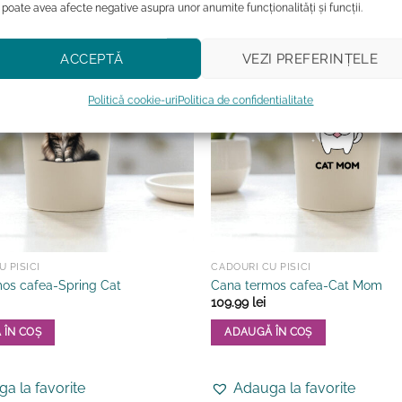
 poate avea afecte negative asupra unor anumite funcționalități și funcții.
ACCEPTĂ
VEZI PREFERINȚELE
Politică cookie-uri
Politica de confidentialitate
 PISICI
CADOURI CU PISICI
os cafea-Spring Cat
Cana termos cafea-Cat Mom
109.99
lei
 ÎN COȘ
ADAUGĂ ÎN COȘ
a la favorite
Adauga la favorite