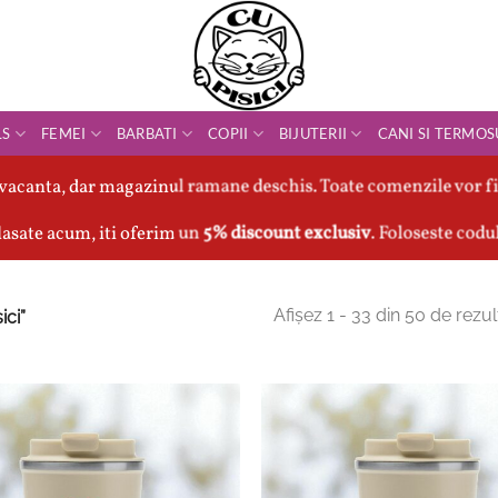
LS
FEMEI
BARBATI
COPII
BIJUTERII
CANI SI TERMOS
vacanta, dar magazinul ramane deschis. Toate comenzile vor fi
asate acum, iti oferim un
5% discount exclusiv
. Foloseste codu
Afișez 1 - 33 din 50 de rezul
ici”