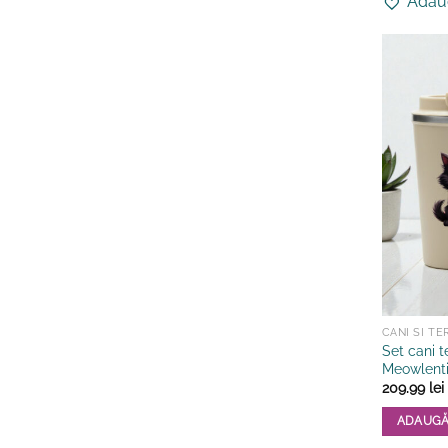
Adaug
CANI SI T
Set cani 
Meowlent
209.99
lei
ADAUGĂ