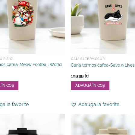
 PISICI
CANI SI TERMOSURI
os cafea-Meow Football World
Cana termos cafea-Save 9 Lives
109.99
lei
 ÎN COȘ
ADAUGĂ ÎN COȘ
a la favorite
Adauga la favorite