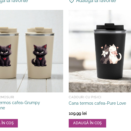
a la favorite
Adauga la favorite
ERMOSURI
CADOURI CU PISICI
termos cafea-Grumpy
Cana termos cafea-Pure Love
ine
109.99
lei
 ÎN COȘ
ADAUGĂ ÎN COȘ