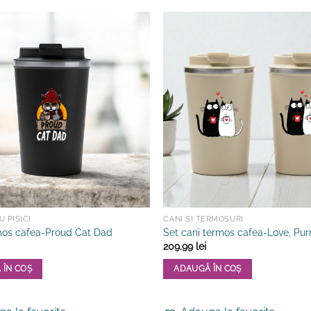
 PISICI
CANI SI TERMOSURI
os cafea-Proud Cat Dad
Set cani termos cafea-Love, Pur
209.99
lei
 ÎN COȘ
ADAUGĂ ÎN COȘ