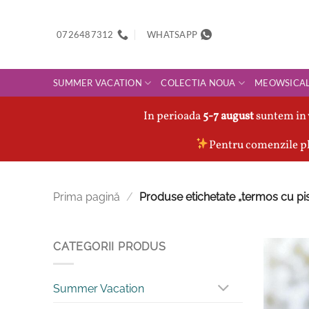
Skip
to
0726487312
WHATSAPP
content
SUMMER VACATION
COLECTIA NOUA
MEOWSICA
In perioada
5-7 august
suntem in 
Pentru comenzile pl
Prima pagină
/
Produse etichetate „termos cu pis
CATEGORII PRODUS
Summer Vacation