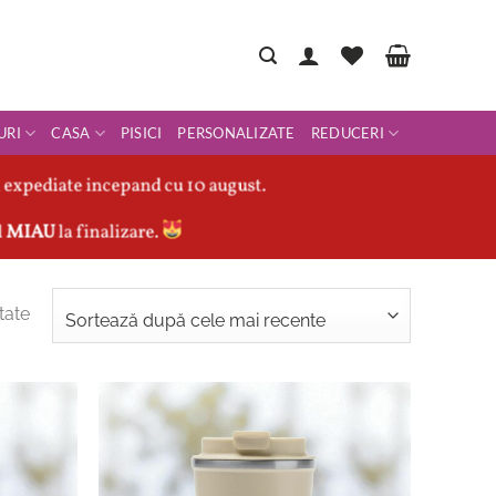
URI
CASA
PISICI
PERSONALIZATE
REDUCERI
 expediate incepand cu 10 august.
l
MIAU
la finalizare.
Sortat
tate
după
cele
mai
recente