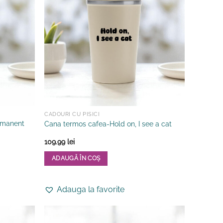
CADOURI CU PISICI
rmanent
Cana termos cafea-Hold on, I see a cat
109.99
lei
ADAUGĂ ÎN COȘ
Adauga la favorite