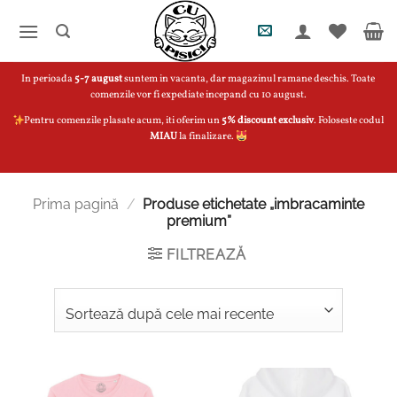
Skip
to
content
In perioada
5-7 august
suntem in vacanta, dar magazinul ramane deschis. Toate
comenzile vor fi expediate incepand cu 10 august.
Pentru comenzile plasate acum, iti oferim un
5% discount exclusiv
. Foloseste codul
MIAU
la finalizare.
Prima pagină
/
Produse etichetate „imbracaminte
premium”
FILTREAZĂ