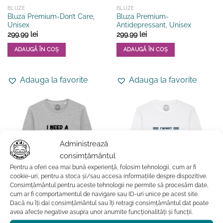
BLUZE
BLUZE
Bluza Premium-Don’t Care,
Bluza Premium-
Unisex
Antidepressant, Unisex
299.99
lei
299.99
lei
ADAUGĂ ÎN COȘ
ADAUGĂ ÎN COȘ
Acest
Acest
produs
produs
Adauga la favorite
Adauga la favorite
are
are
mai
mai
multe
multe
variații.
variații.
Opțiunile
Opțiunile
pot
pot
Administrează
fi
fi
consimțământul
alese
alese
în
în
Pentru a oferi cea mai bună experiență, folosim tehnologii, cum ar fi
pagina
pagina
cookie-uri, pentru a stoca și/sau accesa informațiile despre dispozitive.
Consimțământul pentru aceste tehnologii ne permite să procesăm date,
produsului.
produsului.
cum ar fi comportamentul de navigare sau ID-uri unice pe acest site.
Dacă nu îți dai consimțământul sau îți retragi consimțământul dat poate
BARBATI
BARBATI
Bluza Premium-I Need A
Bluza Premium-Anti-stupid,
avea afecte negative asupra unor anumite funcționalități și funcții.
Permanent Vacation, Unisex
Unisex