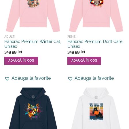
fi
fi
alese
alese
în
în
pagina
pagina
produsului.
produsului.
ADULTI
FEMEI
Hanorac Premium-Winter Cat,
Hanorac Premium-Don’t Care,
Unisex
Unisex
349.99
lei
349.99
lei
ADAUGĂ ÎN COȘ
ADAUGĂ ÎN COȘ
Acest
Acest
produs
produs
Adauga la favorite
Adauga la favorite
are
are
mai
mai
multe
multe
variații.
variații.
Opțiunile
Opțiunile
pot
pot
fi
fi
alese
alese
în
în