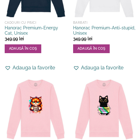
pagina
pagina
produsului.
produsului.
CADOURI CU PISICI
BARBATI
Hanorac Premium-Energy
Hanorac Premium-Anti-stupid,
Cat, Unisex
Unisex
349.99
lei
349.99
lei
ADAUGĂ ÎN COȘ
ADAUGĂ ÎN COȘ
Acest
Acest
produs
produs
Adauga la favorite
Adauga la favorite
are
are
mai
mai
multe
multe
variații.
variații.
Opțiunile
Opțiunile
pot
pot
fi
fi
alese
alese
în
în
pagina
pagina
produsului.
produsului.