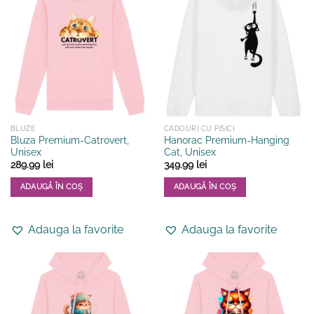
BLUZE
CADOURI CU PISICI
Bluza Premium-Catrovert,
Hanorac Premium-Hanging
Unisex
Cat, Unisex
289.99
lei
349.99
lei
ADAUGĂ ÎN COȘ
ADAUGĂ ÎN COȘ
Acest
Acest
produs
produs
Adauga la favorite
Adauga la favorite
are
are
mai
mai
multe
multe
variații.
variații.
Opțiunile
Opțiunile
pot
pot