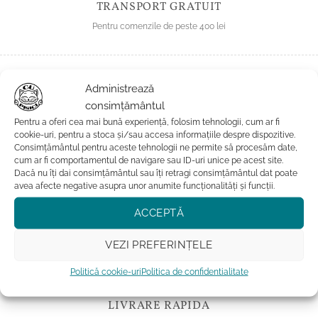
TRANSPORT GRATUIT
Pentru comenzile de peste 400 lei
Administrează
consimțământul
Pentru a oferi cea mai bună experiență, folosim tehnologii, cum ar fi
cookie-uri, pentru a stoca și/sau accesa informațiile despre dispozitive.
Consimțământul pentru aceste tehnologii ne permite să procesăm date,
RETUR IN 100 ZILE
cum ar fi comportamentul de navigare sau ID-uri unice pe acest site.
Dacă nu îți dai consimțământul sau îți retragi consimțământul dat poate
Pentru ca vrem sa fii relaxat ca o pisica
avea afecte negative asupra unor anumite funcționalități și funcții.
ACCEPTĂ
VEZI PREFERINȚELE
Politică cookie-uri
Politica de confidentialitate
LIVRARE RAPIDA