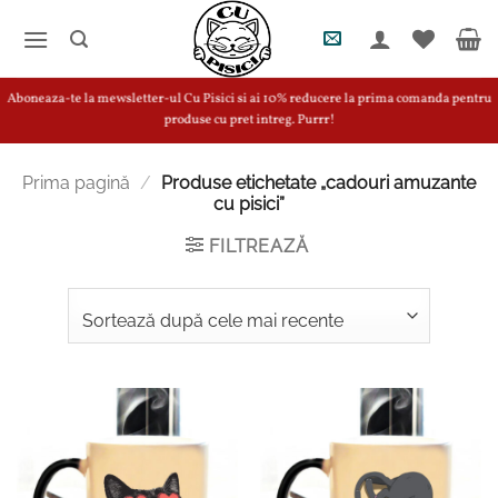
Skip
to
content
Aboneaza-te la mewsletter-ul Cu Pisici si ai 10% reducere la prima comanda pentru
produse cu pret intreg. Purrr!
Prima pagină
/
Produse etichetate „cadouri amuzante
cu pisici”
FILTREAZĂ