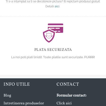
Ti s-a intamplat sa ti se decoloreze pictura? Iti repictam produsul gratuit.
Detalii
aici
.
PLATA SECURIZATA
La noi poti plati linistit. Toate platile sunt securizate. PURRR!
INFO UTILE
CONTACT
Blog
Formular contact:
Intretinerea produselor
Click aici