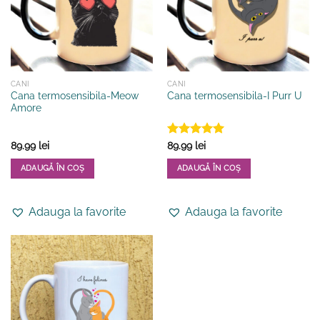
CANI
CANI
Cana termosensibila-Meow
Cana termosensibila-I Purr U
Amore
Evaluat la
89.99
lei
89.99
lei
5
din 5
ADAUGĂ ÎN COȘ
ADAUGĂ ÎN COȘ
Adauga la favorite
Adauga la favorite